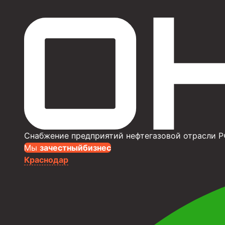
Снабжение предприятий нефтегазовой отрасли Р
Мы
за
честныйбизнес
Краснодар