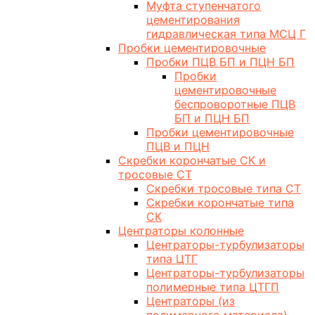
Муфта ступенчатого
цементирования
гидравлическая типа МСЦ Г
Пробки цементировочные
Пробки ПЦВ БП и ПЦН БП
Пробки
цементировочные
беспроворотные ПЦВ
БП и ПЦН БП
Пробки цементировочные
ПЦВ и ПЦН
Скребки корончатые СК и
тросовые СТ
Скребки тросовые типа СТ
Скребки корончатые типа
СК
Центраторы колонные
Центраторы-турбулизаторы
типа ЦТГ
Центраторы-турбулизаторы
полимерные типа ЦТГП
Центраторы (из