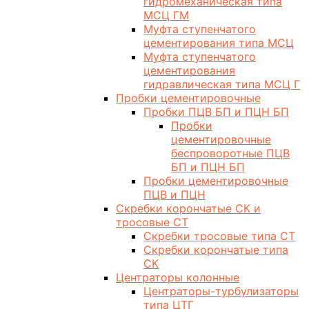
гидромеханическая типа
МСЦ ГМ
Муфта ступенчатого
цементирования типа МСЦ
Муфта ступенчатого
цементирования
гидравлическая типа МСЦ Г
Пробки цементировочные
Пробки ПЦВ БП и ПЦН БП
Пробки
цементировочные
беспроворотные ПЦВ
БП и ПЦН БП
Пробки цементировочные
ПЦВ и ПЦН
Скребки корончатые СК и
тросовые СТ
Скребки тросовые типа СТ
Скребки корончатые типа
СК
Центраторы колонные
Центраторы-турбулизаторы
типа ЦТГ