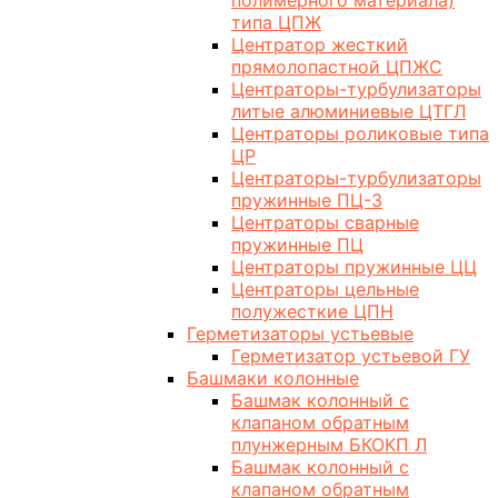
полимерного материала)
типа ЦПЖ
Центратор жесткий
прямолопастной ЦПЖС
Центраторы-турбулизаторы
литые алюминиевые ЦТГЛ
Центраторы роликовые типа
ЦР
Центраторы-турбулизаторы
пружинные ПЦ-3
Центраторы сварные
пружинные ПЦ
Центраторы пружинные ЦЦ
Центраторы цельные
полужесткие ЦПН
Герметизаторы устьевые
Герметизатор устьевой ГУ
Башмаки колонные
Башмак колонный с
клапаном обратным
плунжерным БКОКП Л
Башмак колонный с
клапаном обратным