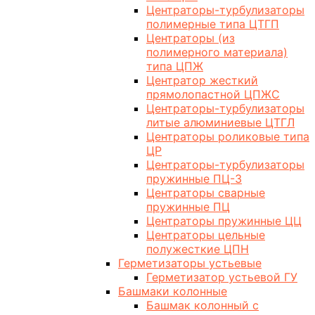
Центраторы-турбулизаторы
полимерные типа ЦТГП
Центраторы (из
полимерного материала)
типа ЦПЖ
Центратор жесткий
прямолопастной ЦПЖС
Центраторы-турбулизаторы
литые алюминиевые ЦТГЛ
Центраторы роликовые типа
ЦР
Центраторы-турбулизаторы
пружинные ПЦ-3
Центраторы сварные
пружинные ПЦ
Центраторы пружинные ЦЦ
Центраторы цельные
полужесткие ЦПН
Герметизаторы устьевые
Герметизатор устьевой ГУ
Башмаки колонные
Башмак колонный с