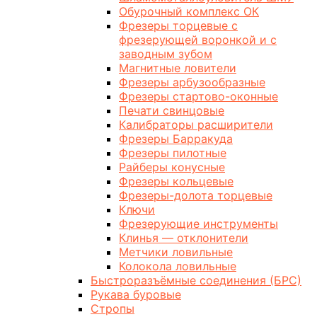
Обурочный комплекс ОК
Фрезеры торцевые с
фрезерующей воронкой и с
заводным зубом
Магнитные ловители
Фрезеры арбузообразные
Фрезеры стартово-оконные
Печати свинцовые
Калибраторы расширители
Фрезеры Барракуда
Фрезеры пилотные
Райберы конусные
Фрезеры кольцевые
Фрезеры-долота торцевые
Ключи
Фрезерующие инструменты
Клинья — отклонители
Метчики ловильные
Колокола ловильные
Быстроразъёмные соединения (БРС)
Рукава буровые
Стропы