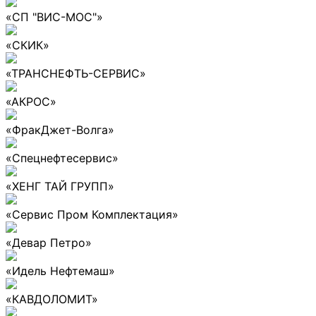
«СП "ВИС-МОС"»
«СКИК»
«ТРАНСНЕФТЬ-СЕРВИС»
«АКРОС»
«ФракДжет-Волга»
«Спецнефтесервис»
«ХЕНГ ТАЙ ГРУПП»
«Сервис Пром Комплектация»
«Девар Петро»
«Идель Нефтемаш»
«КАВДОЛОМИТ»