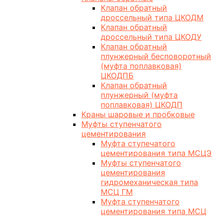
Клапан обратный
дроссельный типа ЦКОДМ
Клапан обратный
дроссельный типа ЦКОДУ
Клапан обратный
плунжерный бесповоротный
(муфта поплавковая)
ЦКОДПБ
Клапан обратный
плунжерный (муфта
поплавковая) ЦКОДП
Краны шаровые и пробковые
Муфты ступенчатого
цементирования
Муфта ступечатого
цементирования типа МСЦЭ
Муфты ступенчатого
цементирования
гидромеханическая типа
МСЦ ГМ
Муфта ступенчатого
цементирования типа МСЦ