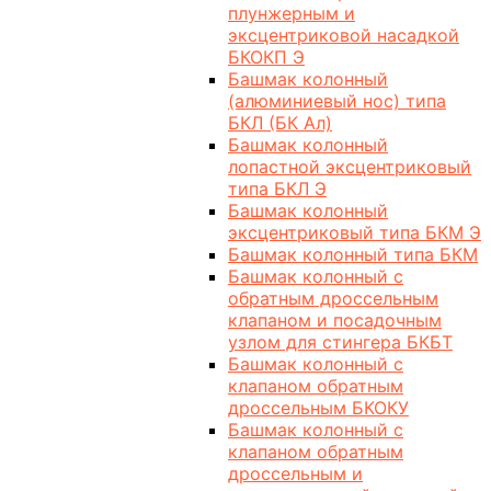
плунжерным и
эксцентриковой насадкой
БКОКП Э
Башмак колонный
(алюминиевый нос) типа
БКЛ (БК Ал)
Башмак колонный
лопастной эксцентриковый
типа БКЛ Э
Башмак колонный
эксцентриковый типа БКМ Э
Башмак колонный типа БКМ
Башмак колонный с
обратным дроссельным
клапаном и посадочным
узлом для стингера БКБТ
Башмак колонный с
клапаном обратным
дроссельным БКОКУ
Башмак колонный с
клапаном обратным
дроссельным и