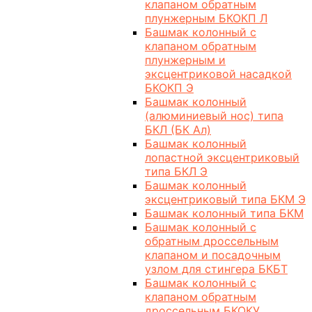
клапаном обратным
плунжерным БКОКП Л
Башмак колонный с
клапаном обратным
плунжерным и
эксцентриковой насадкой
БКОКП Э
Башмак колонный
(алюминиевый нос) типа
БКЛ (БК Ал)
Башмак колонный
лопастной эксцентриковый
типа БКЛ Э
Башмак колонный
эксцентриковый типа БКМ Э
Башмак колонный типа БКМ
Башмак колонный с
обратным дроссельным
клапаном и посадочным
узлом для стингера БКБТ
Башмак колонный с
клапаном обратным
дроссельным БКОКУ