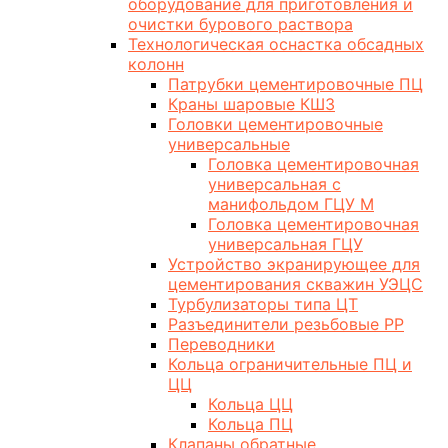
оборудование для приготовления и
очистки бурового раствора
Технологическая оснастка обсадных
колонн
Патрубки цементировочные ПЦ
Краны шаровые КШЗ
Головки цементировочные
универсальные
Головка цементировочная
универсальная с
манифольдом ГЦУ М
Головка цементировочная
универсальная ГЦУ
Устройство экранирующее для
цементирования скважин УЭЦС
Турбулизаторы типа ЦТ
Разъединители резьбовые РР
Переводники
Кольца ограничительные ПЦ и
ЦЦ
Кольца ЦЦ
Кольца ПЦ
Клапаны обратные