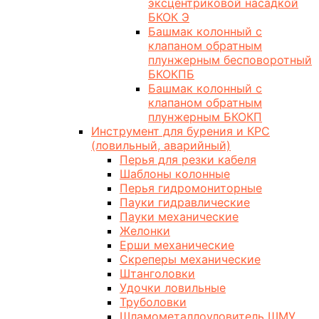
эксцентриковой насадкой
БКОК Э
Башмак колонный с
клапаном обратным
плунжерным бесповоротный
БКОКПБ
Башмак колонный с
клапаном обратным
плунжерным БКОКП
Инструмент для бурения и КРС
(ловильный, аварийный)
Перья для резки кабеля
Шаблоны колонные
Перья гидромониторные
Пауки гидравлические
Пауки механические
Желонки
Ерши механические
Скреперы механические
Штанголовки
Удочки ловильные
Труболовки
Шламометаллоуловитель ШМУ