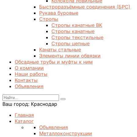
Колокола ловильные
Быстроразъёмные соединения (БРС)
Рукава буровые
Стропы
Стропы канатные ВК
Стропы канатные
Стропы текстильные
Стропы цепные
Канаты стальные
Элементы линии обвязки
Обсадные трубы и муфты к ним
О компании
Наши работы
Контакты
Объявления
Ваш город:
Краснодар
Главная
Каталог
Объявления
Металлоконструкции