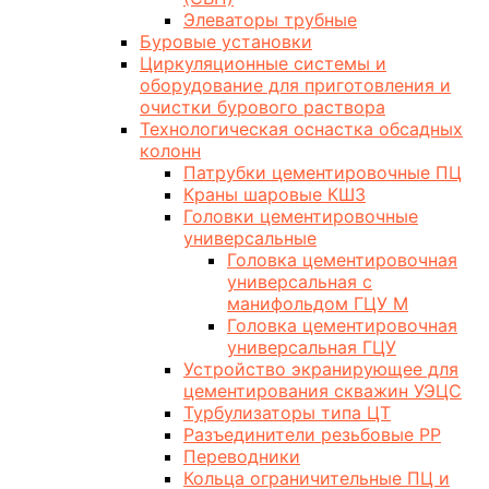
Элеваторы трубные
Буровые установки
Циркуляционные системы и
оборудование для приготовления и
очистки бурового раствора
Технологическая оснастка обсадных
колонн
Патрубки цементировочные ПЦ
Краны шаровые КШЗ
Головки цементировочные
универсальные
Головка цементировочная
универсальная с
манифольдом ГЦУ М
Головка цементировочная
универсальная ГЦУ
Устройство экранирующее для
цементирования скважин УЭЦС
Турбулизаторы типа ЦТ
Разъединители резьбовые РР
Переводники
Кольца ограничительные ПЦ и