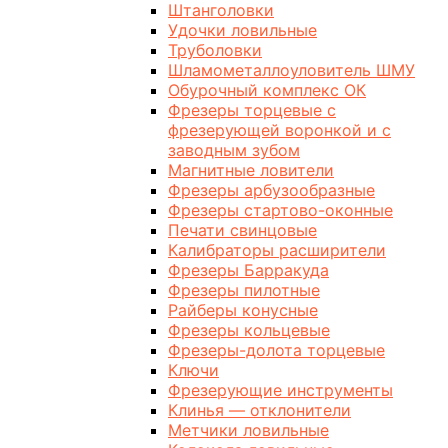
Штанголовки
Удочки ловильные
Труболовки
Шламометаллоуловитель ШМУ
Обурочный комплекс ОК
Фрезеры торцевые с
фрезерующей воронкой и с
заводным зубом
Магнитные ловители
Фрезеры арбузообразные
Фрезеры стартово-оконные
Печати свинцовые
Калибраторы расширители
Фрезеры Барракуда
Фрезеры пилотные
Райберы конусные
Фрезеры кольцевые
Фрезеры-долота торцевые
Ключи
Фрезерующие инструменты
Клинья — отклонители
Метчики ловильные