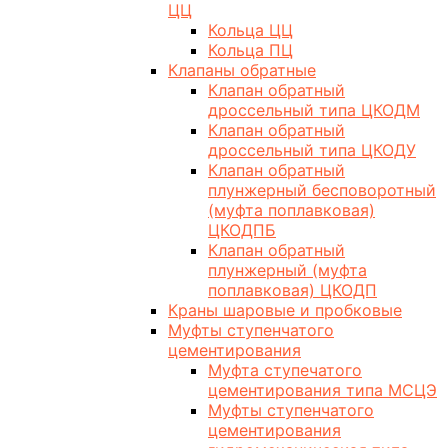
ЦЦ
Кольца ЦЦ
Кольца ПЦ
Клапаны обратные
Клапан обратный
дроссельный типа ЦКОДМ
Клапан обратный
дроссельный типа ЦКОДУ
Клапан обратный
плунжерный бесповоротный
(муфта поплавковая)
ЦКОДПБ
Клапан обратный
плунжерный (муфта
поплавковая) ЦКОДП
Краны шаровые и пробковые
Муфты ступенчатого
цементирования
Муфта ступечатого
цементирования типа МСЦЭ
Муфты ступенчатого
цементирования