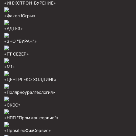
«ИНЖСТРОЙ-БУРЕНИЕ»
Скреперы механические
«Факел Югры»
Штанголовки
Удочки ловильные
«АДГЕЗ»
Труболовки
«ЗНО "БУРАН"»
Шламометаллоуловитель ШМУ
«ГТ СЕВЕР»
Обурочный комплекс ОК
«М1»
Фрезеры торцевые с фрезерующей воронкой и с
заводным зубом
«ЦЕНТРГЕКО ХОЛДИНГ»
Магнитные ловители
«Полярноуралгеология»
Фрезеры арбузообразные
Фрезеры стартово-оконные
«СКЭС»
Печати свинцовые
«НПП "Проммашсервис"»
Калибраторы расширители
«ПромГеоФизСервис»
Фрезеры Барракуда