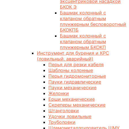
эксцентриковой насадкой
БКОК Э
Башмак колонный с
клапаном обратным
плунжерным бесповоротный
БКОКПБ
Башмак колонный с
клапаном обратным
плунжерным БКОКП
Инструмент для бурения и КРС
(ловильный, аварийный)
Перья для резки кабеля
Шаблоны колонные
Перья гидромониторные
Пауки гидравлические
Пауки механические
Желонки
Ерши механические
Скреперы механические
Штанголовки
Удочки ловильные
Труболовки
Шламометаллоуловитель ШМУ