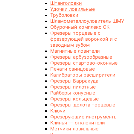
Штанголовки
Удочки ловильные
Труболовки
Шламометаллоуловитель ШМУ
Обурочный комплекс ОК
Фрезеры торцевые с
фрезерующей воронкой и с
заводным зубом
Магнитные ловители
Фрезеры арбузообразные
Фрезеры стартово-оконные
Печати свинцовые
Калибраторы расширители
Фрезеры Барракуда
Фрезеры пилотные
Райберы конусные
Фрезеры кольцевые
Фрезеры-долота торцевые
Ключи
Фрезерующие инструменты
Клинья — отклонители
Метчики ловильные