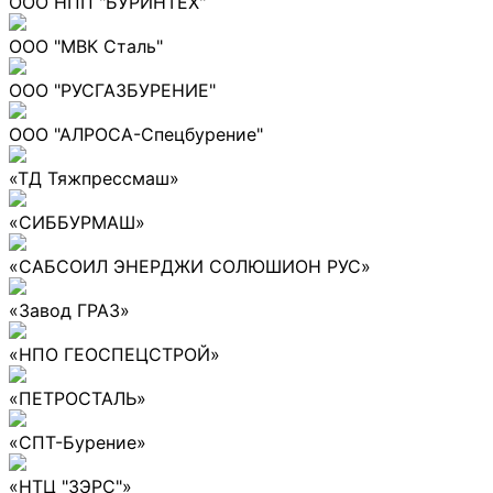
ООО НПП "БУРИНТЕХ"
ООО "МВК Сталь"
ООО "РУСГАЗБУРЕНИЕ"
ООО "АЛРОСА-Спецбурение"
«ТД Тяжпрессмаш»
«СИББУРМАШ»
«САБСОИЛ ЭНЕРДЖИ СОЛЮШИОН РУС»
«Завод ГРАЗ»
«НПО ГЕОСПЕЦСТРОЙ»
«ПЕТРОСТАЛЬ»
«СПТ-Бурение»
«НТЦ "ЗЭРС"»