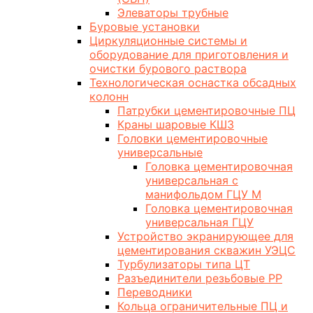
Элеваторы трубные
Буровые установки
Циркуляционные системы и
оборудование для приготовления и
очистки бурового раствора
Технологическая оснастка обсадных
колонн
Патрубки цементировочные ПЦ
Краны шаровые КШЗ
Головки цементировочные
универсальные
Головка цементировочная
универсальная с
манифольдом ГЦУ М
Головка цементировочная
универсальная ГЦУ
Устройство экранирующее для
цементирования скважин УЭЦС
Турбулизаторы типа ЦТ
Разъединители резьбовые РР
Переводники
Кольца ограничительные ПЦ и