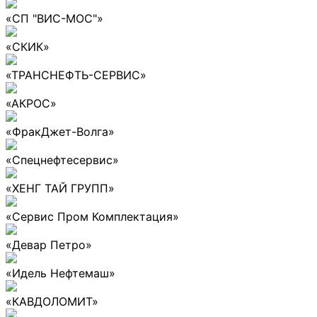
«СП "ВИС-МОС"»
«СКИК»
«ТРАНСНЕФТЬ-СЕРВИС»
«АКРОС»
«ФракДжет-Волга»
«Спецнефтесервис»
«ХЕНГ ТАЙ ГРУПП»
«Сервис Пром Комплектация»
«Девар Петро»
«Идель Нефтемаш»
«КАВДОЛОМИТ»