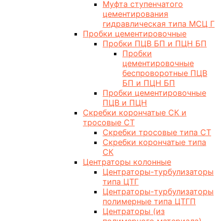
Муфта ступенчатого
цементирования
гидравлическая типа МСЦ Г
Пробки цементировочные
Пробки ПЦВ БП и ПЦН БП
Пробки
цементировочные
беспроворотные ПЦВ
БП и ПЦН БП
Пробки цементировочные
ПЦВ и ПЦН
Скребки корончатые СК и
тросовые СТ
Скребки тросовые типа СТ
Скребки корончатые типа
СК
Центраторы колонные
Центраторы-турбулизаторы
типа ЦТГ
Центраторы-турбулизаторы
полимерные типа ЦТГП
Центраторы (из