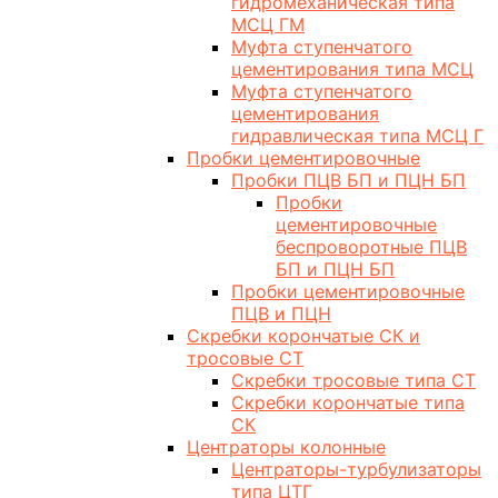
гидромеханическая типа
МСЦ ГМ
Муфта ступенчатого
цементирования типа МСЦ
Муфта ступенчатого
цементирования
гидравлическая типа МСЦ Г
Пробки цементировочные
Пробки ПЦВ БП и ПЦН БП
Пробки
цементировочные
беспроворотные ПЦВ
БП и ПЦН БП
Пробки цементировочные
ПЦВ и ПЦН
Скребки корончатые СК и
тросовые СТ
Скребки тросовые типа СТ
Скребки корончатые типа
СК
Центраторы колонные
Центраторы-турбулизаторы
типа ЦТГ