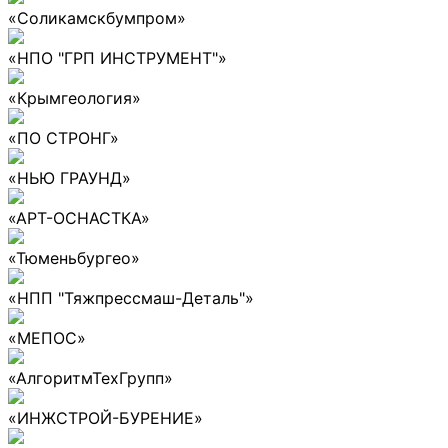
«Соликамскбумпром»
«НПО "ГРП ИНСТРУМЕНТ"»
«Крымгеология»
«ПО СТРОНГ»
«НЬЮ ГРАУНД»
«АРТ-ОСНАСТКА»
«Тюменьбургео»
«НПП "Тяжпрессмаш-Деталь"»
«МЕПОС»
«АлгоритмТехГрупп»
«ИНЖСТРОЙ-БУРЕНИЕ»