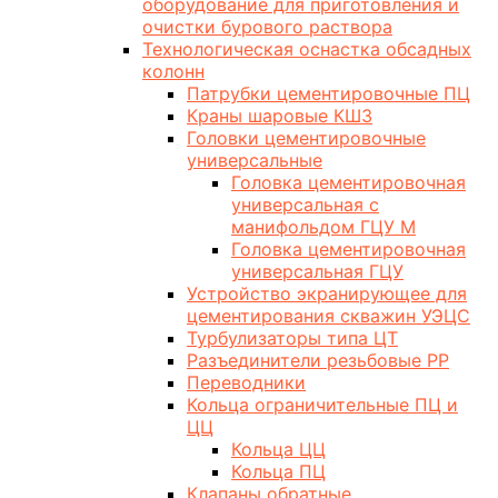
оборудование для приготовления и
очистки бурового раствора
Технологическая оснастка обсадных
колонн
Патрубки цементировочные ПЦ
Краны шаровые КШЗ
Головки цементировочные
универсальные
Головка цементировочная
универсальная с
манифольдом ГЦУ М
Головка цементировочная
универсальная ГЦУ
Устройство экранирующее для
цементирования скважин УЭЦС
Турбулизаторы типа ЦТ
Разъединители резьбовые РР
Переводники
Кольца ограничительные ПЦ и
ЦЦ
Кольца ЦЦ
Кольца ПЦ
Клапаны обратные