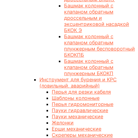
Башмак колонный с
клапаном обратным
дроссельным и
эксцентриковой насадкой
БКОК Э
Башмак колонный с
клапаном обратным
плунжерным бесповоротный
БКОКПБ
Башмак колонный с
клапаном обратным
плунжерным БКОКП
Инструмент для бурения и КРС
(ловильный, аварийный)
Перья для резки кабеля
Шаблоны колонные
Перья гидромониторные
Пауки гидравлические
Пауки механические
Желонки
Ерши механические
Скреперы механические