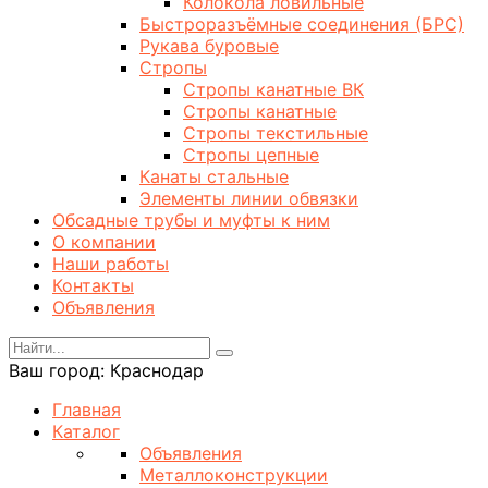
Колокола ловильные
Быстроразъёмные соединения (БРС)
Рукава буровые
Стропы
Стропы канатные ВК
Стропы канатные
Стропы текстильные
Стропы цепные
Канаты стальные
Элементы линии обвязки
Обсадные трубы и муфты к ним
О компании
Наши работы
Контакты
Объявления
Ваш город:
Краснодар
Главная
Каталог
Объявления
Металлоконструкции