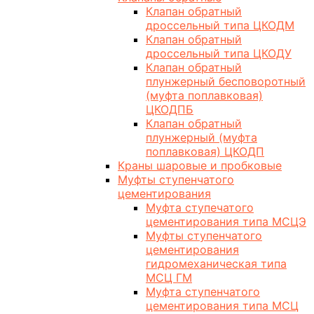
Клапан обратный
дроссельный типа ЦКОДМ
Клапан обратный
дроссельный типа ЦКОДУ
Клапан обратный
плунжерный бесповоротный
(муфта поплавковая)
ЦКОДПБ
Клапан обратный
плунжерный (муфта
поплавковая) ЦКОДП
Краны шаровые и пробковые
Муфты ступенчатого
цементирования
Муфта ступечатого
цементирования типа МСЦЭ
Муфты ступенчатого
цементирования
гидромеханическая типа
МСЦ ГМ
Муфта ступенчатого
цементирования типа МСЦ