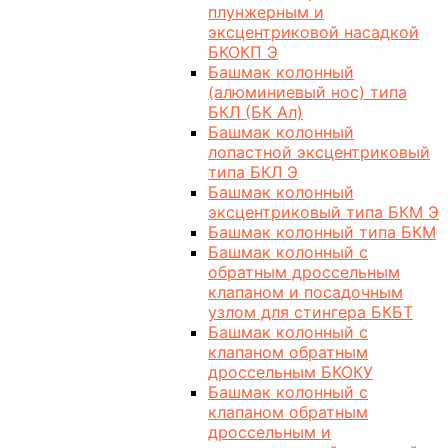
плунжерным и
эксцентриковой насадкой
БКОКП Э
Башмак колонный
(алюминиевый нос) типа
БКЛ (БК Ал)
Башмак колонный
лопастной эксцентриковый
типа БКЛ Э
Башмак колонный
эксцентриковый типа БКМ Э
Башмак колонный типа БКМ
Башмак колонный с
обратным дроссельным
клапаном и посадочным
узлом для стингера БКБТ
Башмак колонный с
клапаном обратным
дроссельным БКОКУ
Башмак колонный с
клапаном обратным
дроссельным и