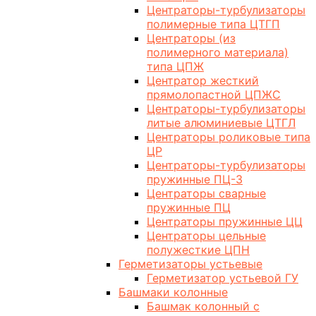
Центраторы-турбулизаторы
полимерные типа ЦТГП
Центраторы (из
полимерного материала)
типа ЦПЖ
Центратор жесткий
прямолопастной ЦПЖС
Центраторы-турбулизаторы
литые алюминиевые ЦТГЛ
Центраторы роликовые типа
ЦР
Центраторы-турбулизаторы
пружинные ПЦ-3
Центраторы сварные
пружинные ПЦ
Центраторы пружинные ЦЦ
Центраторы цельные
полужесткие ЦПН
Герметизаторы устьевые
Герметизатор устьевой ГУ
Башмаки колонные
Башмак колонный с