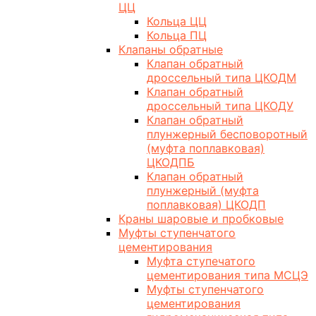
ЦЦ
Кольца ЦЦ
Кольца ПЦ
Клапаны обратные
Клапан обратный
дроссельный типа ЦКОДМ
Клапан обратный
дроссельный типа ЦКОДУ
Клапан обратный
плунжерный бесповоротный
(муфта поплавковая)
ЦКОДПБ
Клапан обратный
плунжерный (муфта
поплавковая) ЦКОДП
Краны шаровые и пробковые
Муфты ступенчатого
цементирования
Муфта ступечатого
цементирования типа МСЦЭ
Муфты ступенчатого
цементирования