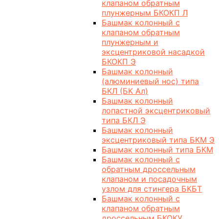
клапаном обратным
плунжерным БКОКП Л
Башмак колонный с
клапаном обратным
плунжерным и
эксцентриковой насадкой
БКОКП Э
Башмак колонный
(алюминиевый нос) типа
БКЛ (БК Ал)
Башмак колонный
лопастной эксцентриковый
типа БКЛ Э
Башмак колонный
эксцентриковый типа БКМ Э
Башмак колонный типа БКМ
Башмак колонный с
обратным дроссельным
клапаном и посадочным
узлом для стингера БКБТ
Башмак колонный с
клапаном обратным
дроссельным БКОКУ