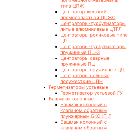
полимерного материала)
типа ЦПЖ
Центратор жесткий
прямолопастной ЦПЖС
Центраторы-турбулизаторы
литые алюминиевые ЦТГЛ
Центраторы роликовые типа
ЦР
Центраторы-турбулизаторы
пружинные ПЦ-3
Центраторы сварные
пружинные ПЦ
Центраторы пружинные ЦЦ
Центраторы цельные
полужесткие ЦПН
Герметизаторы устьевые
Герметизатор устьевой ГУ
Башмаки колонные
Башмак колонный с
клапаном обратным
плунжерным БКОКП Л
Башмак колонный с
клапаном обратным