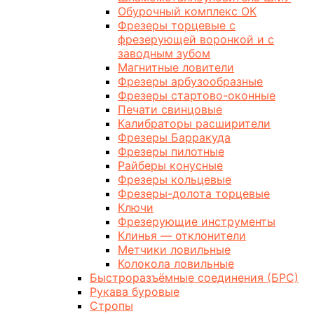
Обурочный комплекс ОК
Фрезеры торцевые с
фрезерующей воронкой и с
заводным зубом
Магнитные ловители
Фрезеры арбузообразные
Фрезеры стартово-оконные
Печати свинцовые
Калибраторы расширители
Фрезеры Барракуда
Фрезеры пилотные
Райберы конусные
Фрезеры кольцевые
Фрезеры-долота торцевые
Ключи
Фрезерующие инструменты
Клинья — отклонители
Метчики ловильные
Колокола ловильные
Быстроразъёмные соединения (БРС)
Рукава буровые
Стропы