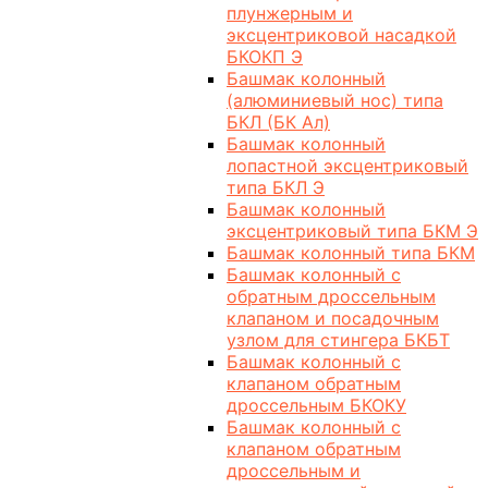
плунжерным и
эксцентриковой насадкой
БКОКП Э
Башмак колонный
(алюминиевый нос) типа
БКЛ (БК Ал)
Башмак колонный
лопастной эксцентриковый
типа БКЛ Э
Башмак колонный
эксцентриковый типа БКМ Э
Башмак колонный типа БКМ
Башмак колонный с
обратным дроссельным
клапаном и посадочным
узлом для стингера БКБТ
Башмак колонный с
клапаном обратным
дроссельным БКОКУ
Башмак колонный с
клапаном обратным
дроссельным и