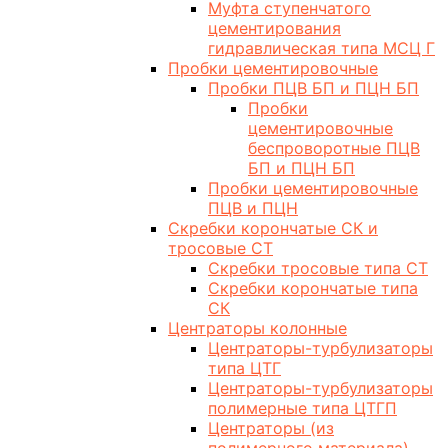
Муфта ступенчатого
цементирования
гидравлическая типа МСЦ Г
Пробки цементировочные
Пробки ПЦВ БП и ПЦН БП
Пробки
цементировочные
беспроворотные ПЦВ
БП и ПЦН БП
Пробки цементировочные
ПЦВ и ПЦН
Скребки корончатые СК и
тросовые СТ
Скребки тросовые типа СТ
Скребки корончатые типа
СК
Центраторы колонные
Центраторы-турбулизаторы
типа ЦТГ
Центраторы-турбулизаторы
полимерные типа ЦТГП
Центраторы (из