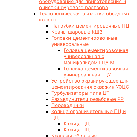
оборудование для приготовления и
очистки бурового раствора
Технологическая оснастка обсадных
колонн
Патрубки цементировочные ПЦ
Краны шаровые КШЗ
Головки цементировочные
универсальные
Головка цементировочная
универсальная с
манифольдом ГЦУ М
Головка цементировочная
универсальная ГЦУ
Устройство экранирующее для
цементирования скважин УЭЦС
Турбулизаторы типа ЦТ
Разъединители резьбовые РР
Переводники
Кольца ограничительные ПЦ и
ЦЦ
Кольца ЦЦ
Кольца ПЦ
Клапаны обратные