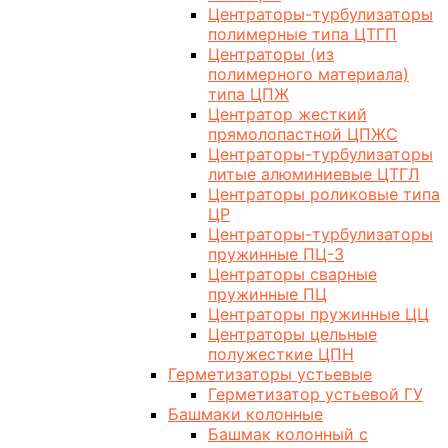
Центраторы-турбулизаторы
полимерные типа ЦТГП
Центраторы (из
полимерного материала)
типа ЦПЖ
Центратор жесткий
прямолопастной ЦПЖС
Центраторы-турбулизаторы
литые алюминиевые ЦТГЛ
Центраторы роликовые типа
ЦР
Центраторы-турбулизаторы
пружинные ПЦ-3
Центраторы сварные
пружинные ПЦ
Центраторы пружинные ЦЦ
Центраторы цельные
полужесткие ЦПН
Герметизаторы устьевые
Герметизатор устьевой ГУ
Башмаки колонные
Башмак колонный с