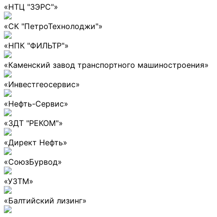
«НТЦ "ЗЭРС"»
«СК "ПетроТехнолоджи"»
«НПК "ФИЛЬТР"»
«Каменский завод транспортного машиностроения»
«Инвестгеосервис»
«Нефть-Сервис»
«ЗДТ "РЕКОМ"»
«Директ Нефть»
«СоюзБурвод»
«УЗТМ»
«Балтийский лизинг»