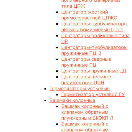
полимерного материала)
типа ЦПЖ
Центратор жесткий
прямолопастной ЦПЖС
Центраторы-турбулизаторы
литые алюминиевые ЦТГЛ
Центраторы роликовые типа
ЦР
Центраторы-турбулизаторы
пружинные ПЦ-3
Центраторы сварные
пружинные ПЦ
Центраторы пружинные ЦЦ
Центраторы цельные
полужесткие ЦПН
Герметизаторы устьевые
Герметизатор устьевой ГУ
Башмаки колонные
Башмак колонный с
клапаном обратным
плунжерным БКОКП Л
Башмак колонный с
клапаном обратным