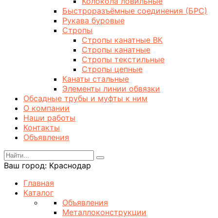
Колокола ловильные
Быстроразъёмные соединения (БРС)
Рукава буровые
Стропы
Стропы канатные ВК
Стропы канатные
Стропы текстильные
Стропы цепные
Канаты стальные
Элементы линии обвязки
Обсадные трубы и муфты к ним
О компании
Наши работы
Контакты
Объявления
Ваш город:
Краснодар
Главная
Каталог
Объявления
Металлоконструкции