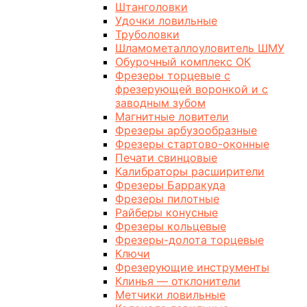
Штанголовки
Удочки ловильные
Труболовки
Шламометаллоуловитель ШМУ
Обурочный комплекс ОК
Фрезеры торцевые с
фрезерующей воронкой и с
заводным зубом
Магнитные ловители
Фрезеры арбузообразные
Фрезеры стартово-оконные
Печати свинцовые
Калибраторы расширители
Фрезеры Барракуда
Фрезеры пилотные
Райберы конусные
Фрезеры кольцевые
Фрезеры-долота торцевые
Ключи
Фрезерующие инструменты
Клинья — отклонители
Метчики ловильные