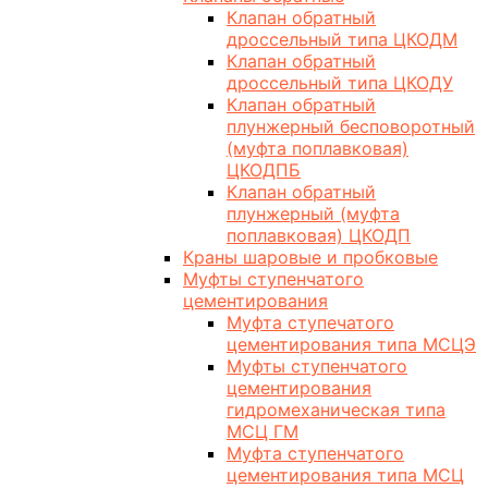
Клапан обратный
дроссельный типа ЦКОДМ
Клапан обратный
дроссельный типа ЦКОДУ
Клапан обратный
плунжерный бесповоротный
(муфта поплавковая)
ЦКОДПБ
Клапан обратный
плунжерный (муфта
поплавковая) ЦКОДП
Краны шаровые и пробковые
Муфты ступенчатого
цементирования
Муфта ступечатого
цементирования типа МСЦЭ
Муфты ступенчатого
цементирования
гидромеханическая типа
МСЦ ГМ
Муфта ступенчатого
цементирования типа МСЦ