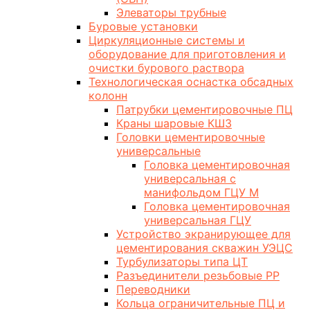
Элеваторы трубные
Буровые установки
Циркуляционные системы и
оборудование для приготовления и
очистки бурового раствора
Технологическая оснастка обсадных
колонн
Патрубки цементировочные ПЦ
Краны шаровые КШЗ
Головки цементировочные
универсальные
Головка цементировочная
универсальная с
манифольдом ГЦУ М
Головка цементировочная
универсальная ГЦУ
Устройство экранирующее для
цементирования скважин УЭЦС
Турбулизаторы типа ЦТ
Разъединители резьбовые РР
Переводники
Кольца ограничительные ПЦ и