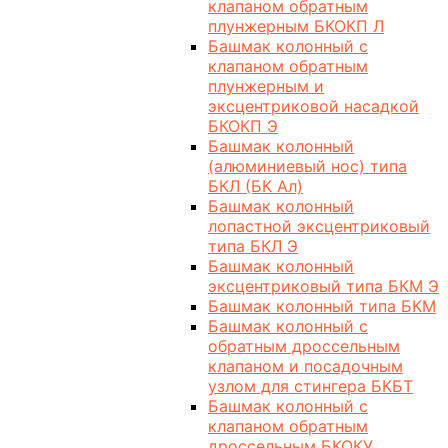
клапаном обратным
плунжерным БКОКП Л
Башмак колонный с
клапаном обратным
плунжерным и
эксцентриковой насадкой
БКОКП Э
Башмак колонный
(алюминиевый нос) типа
БКЛ (БК Ал)
Башмак колонный
лопастной эксцентриковый
типа БКЛ Э
Башмак колонный
эксцентриковый типа БКМ Э
Башмак колонный типа БКМ
Башмак колонный с
обратным дроссельным
клапаном и посадочным
узлом для стингера БКБТ
Башмак колонный с
клапаном обратным
дроссельным БКОКУ