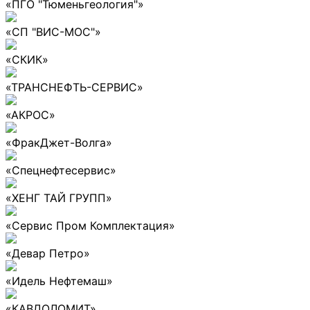
«ПГО "Тюменьгеология"»
«СП "ВИС-МОС"»
«СКИК»
«ТРАНСНЕФТЬ-СЕРВИС»
«АКРОС»
«ФракДжет-Волга»
«Спецнефтесервис»
«ХЕНГ ТАЙ ГРУПП»
«Сервис Пром Комплектация»
«Девар Петро»
«Идель Нефтемаш»
«КАВДОЛОМИТ»