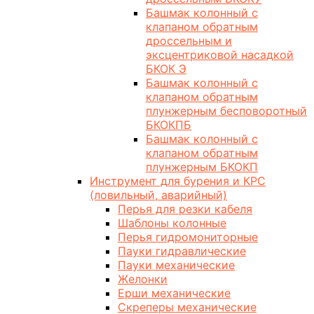
Башмак колонный с
клапаном обратным
дроссельным и
эксцентриковой насадкой
БКОК Э
Башмак колонный с
клапаном обратным
плунжерным бесповоротный
БКОКПБ
Башмак колонный с
клапаном обратным
плунжерным БКОКП
Инструмент для бурения и КРС
(ловильный, аварийный)
Перья для резки кабеля
Шаблоны колонные
Перья гидромониторные
Пауки гидравлические
Пауки механические
Желонки
Ерши механические
Скреперы механические