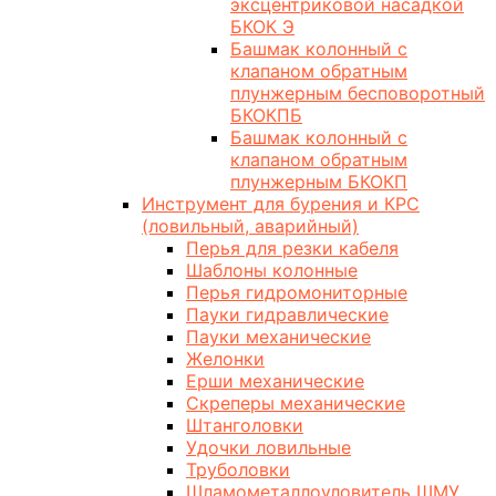
эксцентриковой насадкой
БКОК Э
Башмак колонный с
клапаном обратным
плунжерным бесповоротный
БКОКПБ
Башмак колонный с
клапаном обратным
плунжерным БКОКП
Инструмент для бурения и КРС
(ловильный, аварийный)
Перья для резки кабеля
Шаблоны колонные
Перья гидромониторные
Пауки гидравлические
Пауки механические
Желонки
Ерши механические
Скреперы механические
Штанголовки
Удочки ловильные
Труболовки
Шламометаллоуловитель ШМУ