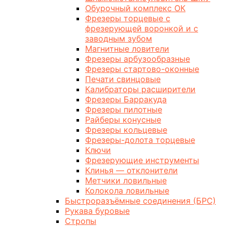
Обурочный комплекс ОК
Фрезеры торцевые с
фрезерующей воронкой и с
заводным зубом
Магнитные ловители
Фрезеры арбузообразные
Фрезеры стартово-оконные
Печати свинцовые
Калибраторы расширители
Фрезеры Барракуда
Фрезеры пилотные
Райберы конусные
Фрезеры кольцевые
Фрезеры-долота торцевые
Ключи
Фрезерующие инструменты
Клинья — отклонители
Метчики ловильные
Колокола ловильные
Быстроразъёмные соединения (БРС)
Рукава буровые
Стропы