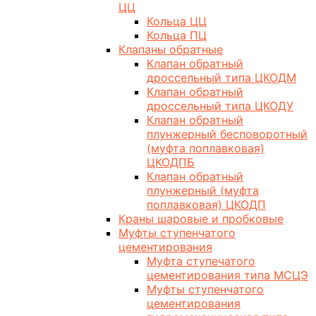
ЦЦ
Кольца ЦЦ
Кольца ПЦ
Клапаны обратные
Клапан обратный
дроссельный типа ЦКОДМ
Клапан обратный
дроссельный типа ЦКОДУ
Клапан обратный
плунжерный бесповоротный
(муфта поплавковая)
ЦКОДПБ
Клапан обратный
плунжерный (муфта
поплавковая) ЦКОДП
Краны шаровые и пробковые
Муфты ступенчатого
цементирования
Муфта ступечатого
цементирования типа МСЦЭ
Муфты ступенчатого
цементирования