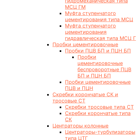
гидромеханическая типа
МСЦ ГМ
Муфта ступенчатого
цементирования типа МСЦ
Муфта ступенчатого
цементирования
гидравлическая типа МСЦ Г
Пробки цементировочные
Пробки ПЦВ БП и ПЦН БП
Пробки
цементировочные
беспроворотные ПЦВ
БП и ПЦН БП
Пробки цементировочные
ПЦВ и ПЦН
Скребки корончатые СК и
тросовые СТ
Скребки тросовые типа СТ
Скребки корончатые типа
СК
Центраторы колонные
Центраторы-турбулизаторы
типа ЦТГ