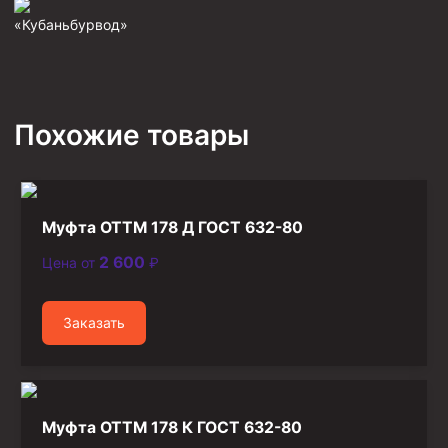
«Кубаньбурвод»
Фрезеры пилотные
Райберы конусные
Фрезеры кольцевые
Фрезеры-долота торцевые
Похожие товары
Ключи
Фрезерующие инструменты
Клинья — отклонители
Муфта ОТТМ 178 Д ГОСТ 632-80
Метчики ловильные
2 600
Цена от
₽
Колокола ловильные
Заказать
Быстроразъёмные соединения (БРС)
Рукава буровые
Стропы
Муфта ОТТМ 178 К ГОСТ 632-80
Стропы канатные ВК