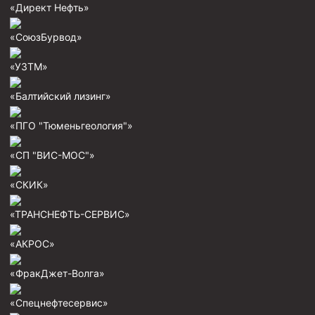
«Директ Нефть»
Муфта ОТТГ 146
Муфта ОТТГ 127
«СоюзБурвод»
Муфта ОТТГ 114
«УЗТМ»
Буровое оборудование
«Балтийский лизинг»
Фонтанная и запорная арматура
«ПГО "Тюменьгеология"»
Оборудование для трубопроводов и манифольдов
высокого давления
«СП "ВИС-МОС"»
Задвижки буровые
«СКИК»
Буровые насосы
«ТРАНСНЕФТЬ-СЕРВИС»
Противовыбросовое оборудование
«АКРОС»
Системы верхнего привода (СВП)
Элеваторы трубные
«ФракДжет-Волга»
Буровые установки
«Спецнефтесервис»