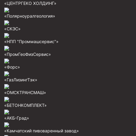
«ЦЕНТРГЕКО ХОЛДИНГ»
Скреперы механические
«Полярноуралгеология»
Штанголовки
Удочки ловильные
«СКЭС»
Труболовки
«НПП "Проммашсервис"»
Шламометаллоуловитель ШМУ
«ПромГеоФизСервис»
Обурочный комплекс ОК
«Форс»
Фрезеры торцевые с фрезерующей воронкой и с
заводным зубом
«ГазЛизингТэк»
Магнитные ловители
«ОМСКТРАНСМАШ»
Фрезеры арбузообразные
Фрезеры стартово-оконные
«БЕТОНКОМПЛЕКТ»
Печати свинцовые
«АКБ-Град»
Калибраторы расширители
«Камчатский пивоваренный завод»
Фрезеры Барракуда