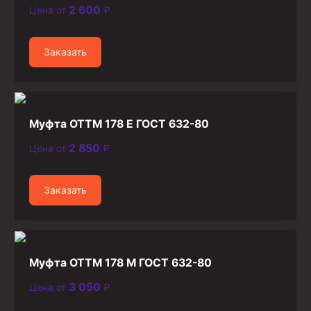
2 600
Цена от
₽
Стропы канатные
Стропы текстильные
Заказать
Стропы цепные
Канаты стальные
Элементы линии обвязки
Муфта ОТТМ 178 Е ГОСТ 632-80
2 850
Цена от
₽
Заказать
Муфта ОТТМ 178 М ГОСТ 632-80
3 050
Цена от
₽