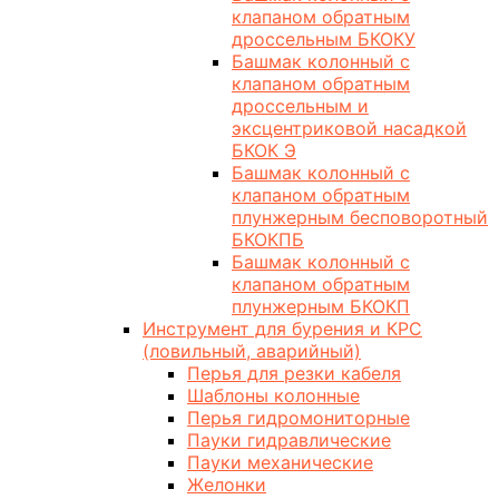
клапаном обратным
дроссельным БКОКУ
Башмак колонный с
клапаном обратным
дроссельным и
эксцентриковой насадкой
БКОК Э
Башмак колонный с
клапаном обратным
плунжерным бесповоротный
БКОКПБ
Башмак колонный с
клапаном обратным
плунжерным БКОКП
Инструмент для бурения и КРС
(ловильный, аварийный)
Перья для резки кабеля
Шаблоны колонные
Перья гидромониторные
Пауки гидравлические
Пауки механические
Желонки