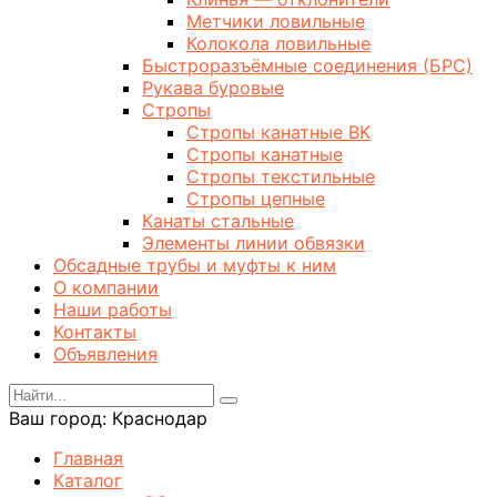
Метчики ловильные
Колокола ловильные
Быстроразъёмные соединения (БРС)
Рукава буровые
Стропы
Стропы канатные ВК
Стропы канатные
Стропы текстильные
Стропы цепные
Канаты стальные
Элементы линии обвязки
Обсадные трубы и муфты к ним
О компании
Наши работы
Контакты
Объявления
Ваш город:
Краснодар
Главная
Каталог