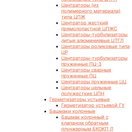
Центраторы (из
полимерного материала)
типа ЦПЖ
Центратор жесткий
прямолопастной ЦПЖС
Центраторы-турбулизаторы
литые алюминиевые ЦТГЛ
Центраторы роликовые типа
ЦР
Центраторы-турбулизаторы
пружинные ПЦ-3
Центраторы сварные
пружинные ПЦ
Центраторы пружинные ЦЦ
Центраторы цельные
полужесткие ЦПН
Герметизаторы устьевые
Герметизатор устьевой ГУ
Башмаки колонные
Башмак колонный с
клапаном обратным
плунжерным БКОКП Л