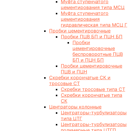
Муфта ступенчатого
цементирования типа МСЦ
Муфта ступенчатого
цементирования
гидравлическая типа МСЦ Г
Пробки цементировочные
Пробки ПЦВ БП и ПЦН БП
Пробки
цементировочные
беспроворотные ПЦВ
БП и ПЦН БП
Пробки цементировочные
ПЦВ и ПЦН
Скребки корончатые СК и
тросовые СТ
Скребки тросовые типа СТ
Скребки корончатые типа
СК
Центраторы колонные
Центраторы-турбулизаторы
типа ЦТГ
Центраторы-турбулизаторы
полимерные типа ЦТГП