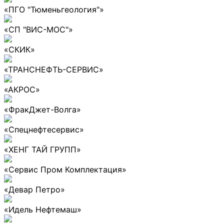
«ПГО "Тюменьгеология"»
«СП "ВИС-МОС"»
«СКИК»
«ТРАНСНЕФТЬ-СЕРВИС»
«АКРОС»
«ФракДжет-Волга»
«Спецнефтесервис»
«ХЕНГ ТАЙ ГРУПП»
«Сервис Пром Комплектация»
«Девар Петро»
«Идель Нефтемаш»