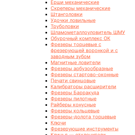
Ерши механические
Скреперы механические
Штанголовки
Удочки ловильные
Труболовки
Шламометаллоуловитель ШМУ
Обурочный комплекс ОК
Фрезеры торцевые с
фрезерующей воронкой и с
заводным зубом
Магнитные ловители
Фрезеры арбузообразные
Фрезеры стартово-оконные
Печати свинцовые
Калибраторы расширители
Фрезеры Барракуда
Фрезеры пилотные
Райберы конусные
Фрезеры кольцевые
Фрезеры-долота торцевые
Ключи
Фрезерующие инструменты
Клинья — отклонители