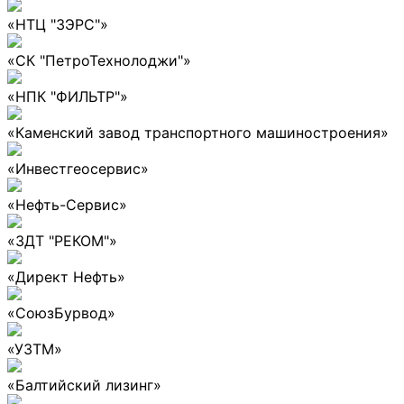
«НТЦ "ЗЭРС"»
«СК "ПетроТехнолоджи"»
«НПК "ФИЛЬТР"»
«Каменский завод транспортного машиностроения»
«Инвестгеосервис»
«Нефть-Сервис»
«ЗДТ "РЕКОМ"»
«Директ Нефть»
«СоюзБурвод»
«УЗТМ»
«Балтийский лизинг»