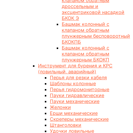
клапаном обратным
дроссельным и
эксцентриковой насадкой
БКОК Э
Башмак колонный с
клапаном обратным
плунжерным бесповоротный
БКОКПБ
Башмак колонный с
клапаном обратным
плунжерным БКОКП
Инструмент для бурения и КРС
(ловильный, аварийный)
Перья для резки кабеля
Шаблоны колонные
Перья гидромониторные
Пауки гидравлические
Пауки механические
Желонки
Ерши механические
Скреперы механические
Штанголовки
Удочки ловильные