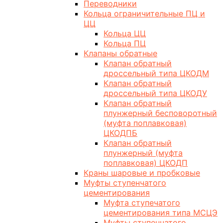
Переводники
Кольца ограничительные ПЦ и
ЦЦ
Кольца ЦЦ
Кольца ПЦ
Клапаны обратные
Клапан обратный
дроссельный типа ЦКОДМ
Клапан обратный
дроссельный типа ЦКОДУ
Клапан обратный
плунжерный бесповоротный
(муфта поплавковая)
ЦКОДПБ
Клапан обратный
плунжерный (муфта
поплавковая) ЦКОДП
Краны шаровые и пробковые
Муфты ступенчатого
цементирования
Муфта ступечатого
цементирования типа МСЦЭ
Муфты ступенчатого