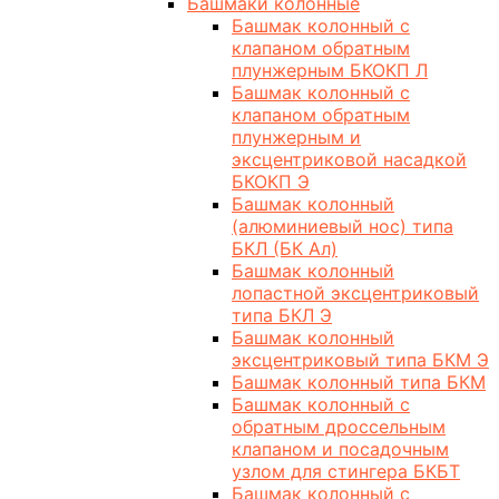
Башмаки колонные
Башмак колонный с
клапаном обратным
плунжерным БКОКП Л
Башмак колонный с
клапаном обратным
плунжерным и
эксцентриковой насадкой
БКОКП Э
Башмак колонный
(алюминиевый нос) типа
БКЛ (БК Ал)
Башмак колонный
лопастной эксцентриковый
типа БКЛ Э
Башмак колонный
эксцентриковый типа БКМ Э
Башмак колонный типа БКМ
Башмак колонный с
обратным дроссельным
клапаном и посадочным
узлом для стингера БКБТ
Башмак колонный с