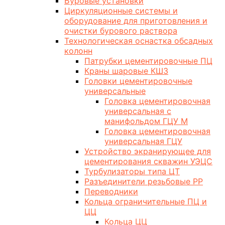
Буровые установки
Циркуляционные системы и
оборудование для приготовления и
очистки бурового раствора
Технологическая оснастка обсадных
колонн
Патрубки цементировочные ПЦ
Краны шаровые КШЗ
Головки цементировочные
универсальные
Головка цементировочная
универсальная с
манифольдом ГЦУ М
Головка цементировочная
универсальная ГЦУ
Устройство экранирующее для
цементирования скважин УЭЦС
Турбулизаторы типа ЦТ
Разъединители резьбовые РР
Переводники
Кольца ограничительные ПЦ и
ЦЦ
Кольца ЦЦ