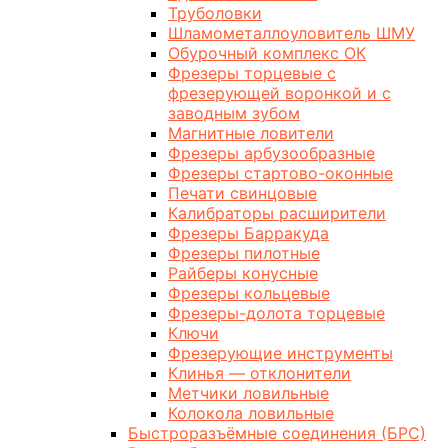
Труболовки
Шламометаллоуловитель ШМУ
Обурочный комплекс ОК
Фрезеры торцевые с
фрезерующей воронкой и с
заводным зубом
Магнитные ловители
Фрезеры арбузообразные
Фрезеры стартово-оконные
Печати свинцовые
Калибраторы расширители
Фрезеры Барракуда
Фрезеры пилотные
Райберы конусные
Фрезеры кольцевые
Фрезеры-долота торцевые
Ключи
Фрезерующие инструменты
Клинья — отклонители
Метчики ловильные
Колокола ловильные
Быстроразъёмные соединения (БРС)