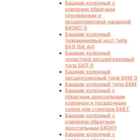
Башмак колонный с
клапаном обратным
плунжерным и
эксцентриковой насадкой
БКОКП Э
Башмак колонный
(алюминиевый нос) типа
БКЛ (БК Ал)
Башмак колонный
лопастной эксцентриковый
типа БКЛ Э
Башмак колонный
эксцентриковый типа БКМ Э
Башмак колонный типа БКМ
Башмак колонный с
обратным дроссельным
клапаном и посадочным
узлом для стингера БКБТ
Башмак колонный с
клапаном обратным
дроссельным БКОКУ
Башмак колонный с