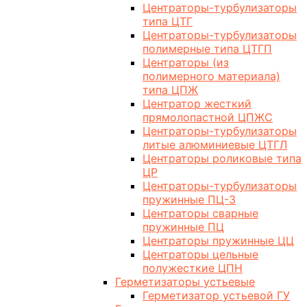
Центраторы-турбулизаторы
типа ЦТГ
Центраторы-турбулизаторы
полимерные типа ЦТГП
Центраторы (из
полимерного материала)
типа ЦПЖ
Центратор жесткий
прямолопастной ЦПЖС
Центраторы-турбулизаторы
литые алюминиевые ЦТГЛ
Центраторы роликовые типа
ЦР
Центраторы-турбулизаторы
пружинные ПЦ-3
Центраторы сварные
пружинные ПЦ
Центраторы пружинные ЦЦ
Центраторы цельные
полужесткие ЦПН
Герметизаторы устьевые
Герметизатор устьевой ГУ