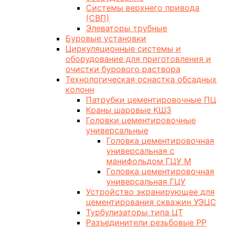
Системы верхнего привода
(СВП)
Элеваторы трубные
Буровые установки
Циркуляционные системы и
оборудование для приготовления и
очистки бурового раствора
Технологическая оснастка обсадных
колонн
Патрубки цементировочные ПЦ
Краны шаровые КШЗ
Головки цементировочные
универсальные
Головка цементировочная
универсальная с
манифольдом ГЦУ М
Головка цементировочная
универсальная ГЦУ
Устройство экранирующее для
цементирования скважин УЭЦС
Турбулизаторы типа ЦТ
Разъединители резьбовые РР