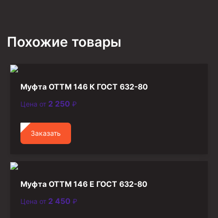
Стропы канатные
Стропы текстильные
Похожие товары
Стропы цепные
Канаты стальные
Элементы линии обвязки
Муфта ОТТМ 146 К ГОСТ 632-80
2 250
Цена от
₽
Заказать
Муфта ОТТМ 146 Е ГОСТ 632-80
2 450
Цена от
₽