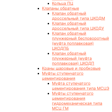
Кольца ПЦ
Клапаны обратные
Клапан обратный
дроссельный типа ЦКОДМ
Клапан обратный
дроссельный типа ЦКОДУ
Клапан обратный
плунжерный бесповоротный
(муфта поплавковая)
ЦКОДПБ
Клапан обратный
плунжерный (муфта
поплавковая) ЦКОДП
Краны шаровые и пробковые
Муфты ступенчатого
цементирования
Муфта ступечатого
цементирования типа МСЦЭ
Муфты ступенчатого
цементирования
гидромеханическая типа
МСЦ ГМ