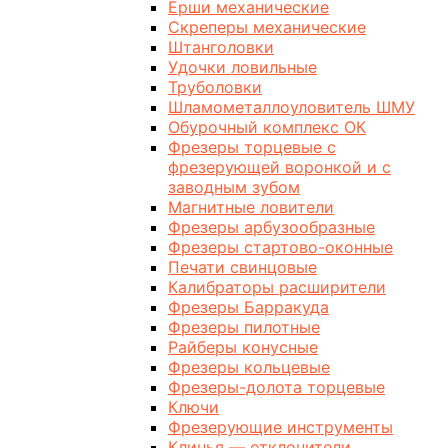
Ерши механические
Скреперы механические
Штанголовки
Удочки ловильные
Труболовки
Шламометаллоуловитель ШМУ
Обурочный комплекс ОК
Фрезеры торцевые с
фрезерующей воронкой и с
заводным зубом
Магнитные ловители
Фрезеры арбузообразные
Фрезеры стартово-оконные
Печати свинцовые
Калибраторы расширители
Фрезеры Барракуда
Фрезеры пилотные
Райберы конусные
Фрезеры кольцевые
Фрезеры-долота торцевые
Ключи
Фрезерующие инструменты
Клинья — отклонители