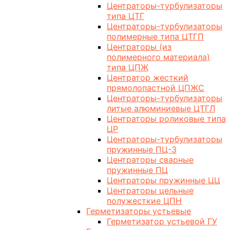
Центраторы-турбулизаторы
типа ЦТГ
Центраторы-турбулизаторы
полимерные типа ЦТГП
Центраторы (из
полимерного материала)
типа ЦПЖ
Центратор жесткий
прямолопастной ЦПЖС
Центраторы-турбулизаторы
литые алюминиевые ЦТГЛ
Центраторы роликовые типа
ЦР
Центраторы-турбулизаторы
пружинные ПЦ-3
Центраторы сварные
пружинные ПЦ
Центраторы пружинные ЦЦ
Центраторы цельные
полужесткие ЦПН
Герметизаторы устьевые
Герметизатор устьевой ГУ