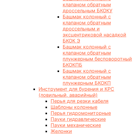
клапаном обратным
дроссельным БКОКУ
Башмак колонный с
клапаном обратным
дроссельным и
эксцентриковой насадкой
БКОК Э
Башмак колонный с
клапаном обратным
плунжерным бесповоротный
БКОКПБ
Башмак колонный с
клапаном обратным
плунжерным БКОКП
Инструмент для бурения и КРС
(ловильный, аварийный)
Перья для резки кабеля
Шаблоны колонные
Перья гидромониторные
Пауки гидравлические
Пауки механические
Желонки