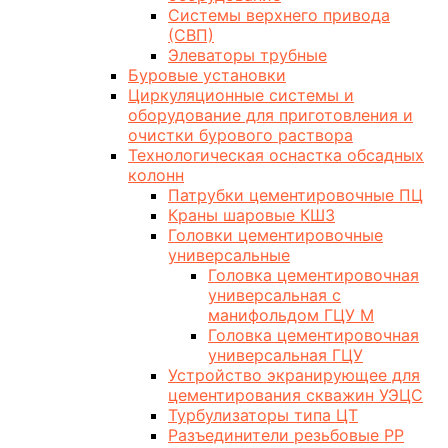
Системы верхнего привода
(СВП)
Элеваторы трубные
Буровые установки
Циркуляционные системы и
оборудование для приготовления и
очистки бурового раствора
Технологическая оснастка обсадных
колонн
Патрубки цементировочные ПЦ
Краны шаровые КШЗ
Головки цементировочные
универсальные
Головка цементировочная
универсальная с
манифольдом ГЦУ М
Головка цементировочная
универсальная ГЦУ
Устройство экранирующее для
цементирования скважин УЭЦС
Турбулизаторы типа ЦТ
Разъединители резьбовые РР