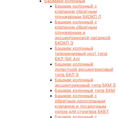
Башмаки колонные
Башмак колонный с
клапаном обратным
плунжерным БКОКП Л
Башмак колонный с
клапаном обратным
плунжерным и
эксцентриковой насадкой
БКОКП Э
Башмак колонный
(алюминиевый нос) типа
БКЛ (БК Ал)
Башмак колонный
лопастной эксцентриковый
типа БКЛ Э
Башмак колонный
эксцентриковый типа БКМ Э
Башмак колонный типа БКМ
Башмак колонный с
обратным дроссельным
клапаном и посадочным
узлом для стингера БКБТ
Башмак колонный с