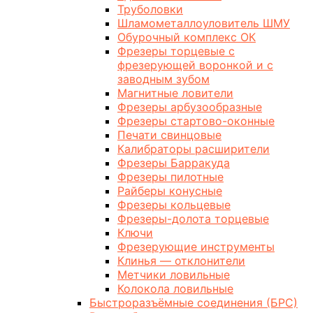
Труболовки
Шламометаллоуловитель ШМУ
Обурочный комплекс ОК
Фрезеры торцевые с
фрезерующей воронкой и с
заводным зубом
Магнитные ловители
Фрезеры арбузообразные
Фрезеры стартово-оконные
Печати свинцовые
Калибраторы расширители
Фрезеры Барракуда
Фрезеры пилотные
Райберы конусные
Фрезеры кольцевые
Фрезеры-долота торцевые
Ключи
Фрезерующие инструменты
Клинья — отклонители
Метчики ловильные
Колокола ловильные
Быстроразъёмные соединения (БРС)