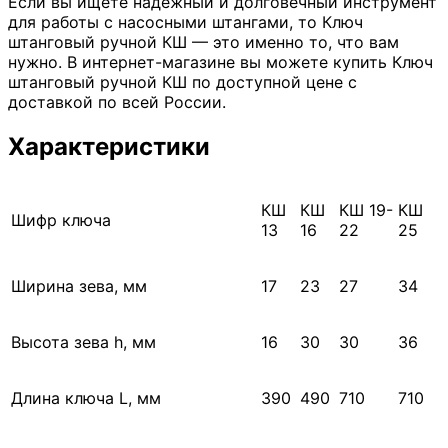
Если вы ищете надежный и долговечный инструмент
для работы с насосными штангами, то Ключ
штанговый ручной КШ — это именно то, что вам
нужно. В интернет-магазине вы можете купить Ключ
штанговый ручной КШ по доступной цене с
доставкой по всей России.
Характеристики
КШ
КШ
КШ 19-
КШ
Шифр ключа
13
16
22
25
Ширина зева, мм
17
23
27
34
Высота зева h, мм
16
30
30
36
Длина ключа L, мм
390
490
710
710