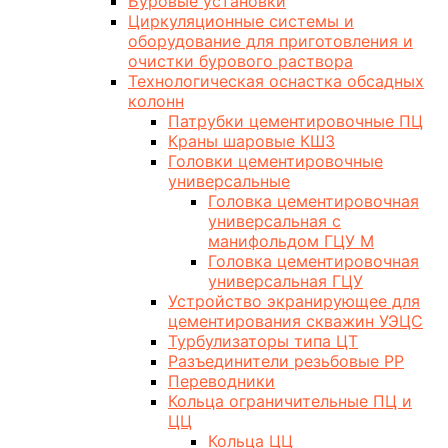
Буровые установки
Циркуляционные системы и
оборудование для приготовления и
очистки бурового раствора
Технологическая оснастка обсадных
колонн
Патрубки цементировочные ПЦ
Краны шаровые КШЗ
Головки цементировочные
универсальные
Головка цементировочная
универсальная с
манифольдом ГЦУ М
Головка цементировочная
универсальная ГЦУ
Устройство экранирующее для
цементирования скважин УЭЦС
Турбулизаторы типа ЦТ
Разъединители резьбовые РР
Переводники
Кольца ограничительные ПЦ и
ЦЦ
Кольца ЦЦ