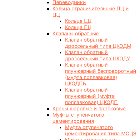
Переводники
Кольца ограничительные ПЦ и
ЦЦ
Кольца ЦЦ
Кольца ПЦ
Клапаны обратные
Клапан обратный
дроссельный типа ЦКОДМ
Клапан обратный
дроссельный типа ЦКОДУ
Клапан обратный
плунжерный бесповоротный
(муфта поплавковая)
ЦКОДПБ
Клапан обратный
плунжерный (муфта
поплавковая) ЦКОДП
Краны шаровые и пробковые
Муфты ступенчатого
цементирования
Муфта ступечатого
цементирования типа МСЦЭ
Муфты ступенчатого