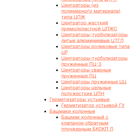
Центраторы (из
полимерного материала)
типа ЦПЖ
Центратор жесткий
прямолопастной ЦПЖС
Центраторы-турбулизаторы
литые алюминиевые ЦТГЛ
Центраторы роликовые типа
ЦР
Центраторы-турбулизаторы
пружинные ПЦ-3
Центраторы сварные
пружинные ПЦ
Центраторы пружинные ЦЦ
Центраторы цельные
полужесткие ЦПН
Герметизаторы устьевые
Герметизатор устьевой ГУ
Башмаки колонные
Башмак колонный с
клапаном обратным
плунжерным БКОКП Л