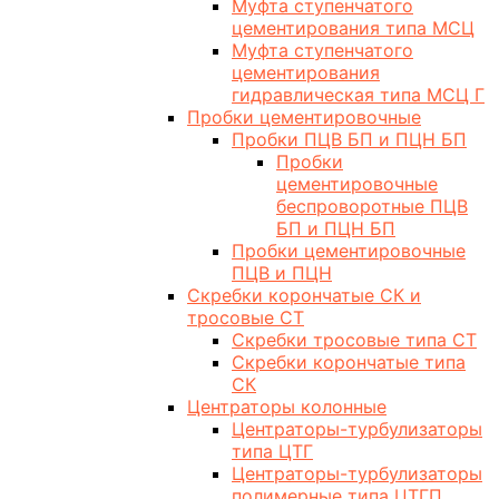
Муфта ступенчатого
цементирования типа МСЦ
Муфта ступенчатого
цементирования
гидравлическая типа МСЦ Г
Пробки цементировочные
Пробки ПЦВ БП и ПЦН БП
Пробки
цементировочные
беспроворотные ПЦВ
БП и ПЦН БП
Пробки цементировочные
ПЦВ и ПЦН
Скребки корончатые СК и
тросовые СТ
Скребки тросовые типа СТ
Скребки корончатые типа
СК
Центраторы колонные
Центраторы-турбулизаторы
типа ЦТГ
Центраторы-турбулизаторы
полимерные типа ЦТГП