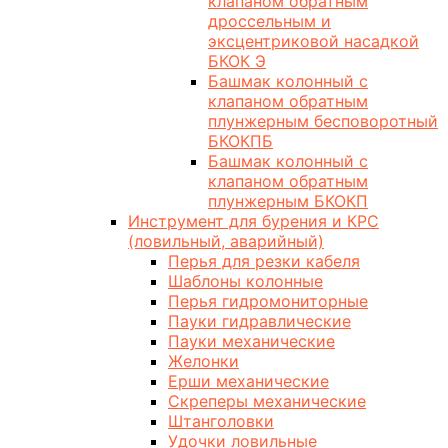
клапаном обратным
дроссельным и
эксцентриковой насадкой
БКОК Э
Башмак колонный с
клапаном обратным
плунжерным бесповоротный
БКОКПБ
Башмак колонный с
клапаном обратным
плунжерным БКОКП
Инструмент для бурения и КРС
(ловильный, аварийный)
Перья для резки кабеля
Шаблоны колонные
Перья гидромониторные
Пауки гидравлические
Пауки механические
Желонки
Ерши механические
Скреперы механические
Штанголовки
Удочки ловильные