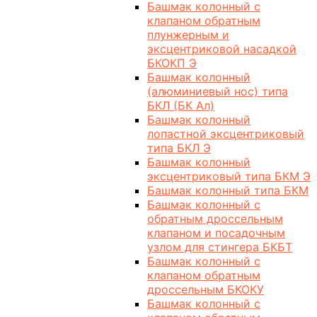
Башмак колонный с
клапаном обратным
плунжерным и
эксцентриковой насадкой
БКОКП Э
Башмак колонный
(алюминиевый нос) типа
БКЛ (БК Ал)
Башмак колонный
лопастной эксцентриковый
типа БКЛ Э
Башмак колонный
эксцентриковый типа БКМ Э
Башмак колонный типа БКМ
Башмак колонный с
обратным дроссельным
клапаном и посадочным
узлом для стингера БКБТ
Башмак колонный с
клапаном обратным
дроссельным БКОКУ
Башмак колонный с