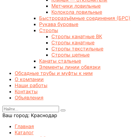
Метчики ловильные
Колокола ловильные
Быстроразъёмные соединения (БРС)
Рукава буровые
Стропы
Стропы канатные ВК
Стропы канатные
Стропы текстильные
Стропы цепные
Канаты стальные
Элементы линии обвязки
Обсадные трубы и муфты к ним
О компании
Наши работы
Контакты
Объявления
Ваш город:
Краснодар
Главная
Каталог