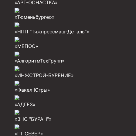
«АРТ-ОСНАСТКА»
Разъединители резьбовые РР
«Тюменьбургео»
Переводники
«НПП "Тяжпрессмаш-Деталь"»
Кольца ограничительные ПЦ и ЦЦ
Клапаны обратные
«МЕПОС»
Краны шаровые и пробковые
«АлгоритмТехГрупп»
Муфты ступенчатого цементирования
«ИНЖСТРОЙ-БУРЕНИЕ»
Пробки цементировочные
«Факел Югры»
Скребки корончатые СК и тросовые СТ
Центраторы колонные
«АДГЕЗ»
Герметизаторы устьевые
«ЗНО "БУРАН"»
Башмаки колонные
«ГТ СЕВЕР»