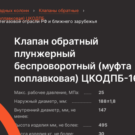
садных колонн
›
Клапаны обратные
›
поплавковая) ЦКОДПБ
тегазовой отрасли РФ и ближнего зарубежья
Клапан обратный
плунжерный
беспроворотный (муфта
поплавковая) ЦКОДПБ-1
Макс. рабочее давление, МПа:
25
Наружный диаметр, мм:
188±1,8
Внутренний диаметр, мм, не
147
менее:
Высота изделия мм, не более:
495
Масса изделия кг, не более:
30