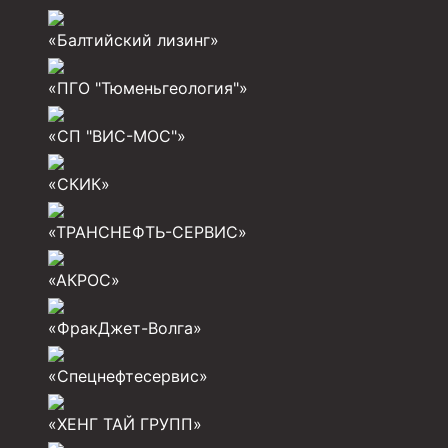
Муфта ОТТМ 324
«Балтийский лизинг»
Муфта ОТТМ 178
«ПГО "Тюменьгеология"»
Муфта ОТТМ 168
«СП "ВИС-МОС"»
Муфта ОТТМ 114
Муфта ОТТГ 168
«СКИК»
Муфта ОТТГ 146
«ТРАНСНЕФТЬ-СЕРВИС»
Муфта ОТТГ 127
«АКРОС»
Муфта ОТТГ 114
«ФракДжет-Волга»
Буровое оборудование
Фонтанная и запорная арматура
«Спецнефтесервис»
Оборудование для трубопроводов и манифольд
«ХЕНГ ТАЙ ГРУПП»