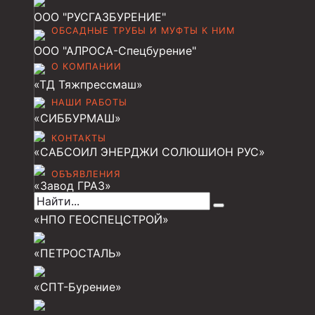
Муфта НКТ 102
ООО "РУСГАЗБУРЕНИЕ"
ОБСАДНЫЕ ТРУБЫ И МУФТЫ К НИМ
Муфта НКТ 89
ООО "АЛРОСА-Спецбурение"
Муфта НКТ 73
О КОМПАНИИ
«ТД Тяжпрессмаш»
Муфта НКВ 73
НАШИ РАБОТЫ
Муфта НКВ 60
«СИББУРМАШ»
КОНТАКТЫ
Муфта НКТ 60
«САБСОИЛ ЭНЕРДЖИ СОЛЮШИОН РУС»
Муфта НКВ 89
ОБЪЯВЛЕНИЯ
«Завод ГРАЗ»
Муфта НКТ 48
«НПО ГЕОСПЕЦСТРОЙ»
Муфта НКТ 33
Обсадные трубы и муфты к ним
«ПЕТРОСТАЛЬ»
ГОСТ 31446-2017
«СПТ-Бурение»
ГОСТ 632-80