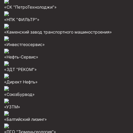
Скреперы механические
«СК "ПетроТехнолоджи"»
Штанголовки
«НПК "ФИЛЬТР"»
Удочки ловильные
«Каменский завод транспортного машиностроения»
Труболовки
«Инвестгеосервис»
Шламометаллоуловитель ШМУ
Обурочный комплекс ОК
«Нефть-Сервис»
Фрезеры торцевые с фрезерующей воронкой и с
«ЗДТ "РЕКОМ"»
заводным зубом
Магнитные ловители
«Директ Нефть»
Фрезеры арбузообразные
«СоюзБурвод»
Фрезеры стартово-оконные
«УЗТМ»
Печати свинцовые
«Балтийский лизинг»
Калибраторы расширители
Фрезеры Барракуда
«ПГО "Тюменьгеология"»