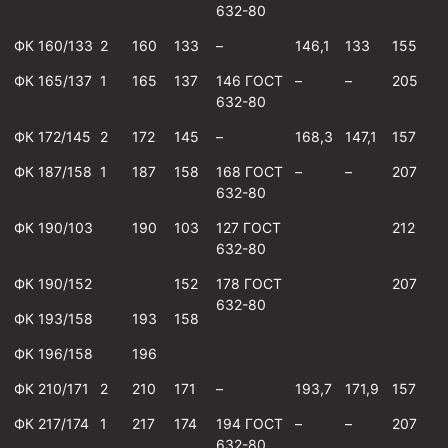
632-80
Муфта ОТТГ 146
ФК 160/133
2
160
133
–
146,1
133
155
Муфта ОТТГ 127
ФК 165/137
1
165
137
146 ГОСТ
–
–
205
Муфта ОТТГ 114
632-80
Буровое оборудование
ФК 172/145
2
172
145
–
168,3
147,1
157
Фонтанная и запорная арматура
ФК 187/158
1
187
158
168 ГОСТ
–
–
207
632-80
Оборудование для трубопроводов и манифольдов
высокого давления
ФК 190/103
190
103
127 ГОСТ
212
Задвижки буровые
632-80
Буровые насосы
ФК 190/152
152
178 ГОСТ
207
632-80
Противовыбросовое оборудование
ФК 193/158
193
158
Системы верхнего привода (СВП)
ФК 196/158
196
Элеваторы трубные
ФК 210/171
2
210
171
–
193,7
171,9
157
ФК 217/174
1
217
174
194 ГОСТ
–
–
207
Буровые установки
632-80