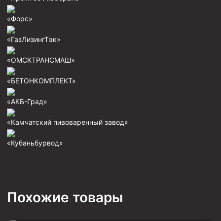
«Форс»
«ГазЛизингТэк»
«ОМСКТРАНСМАШ»
«БЕТОНКОМПЛЕКТ»
«АКБ-Град»
«Камчатский пивоваренный завод»
«Кубаньбурвод»
Похожие товары