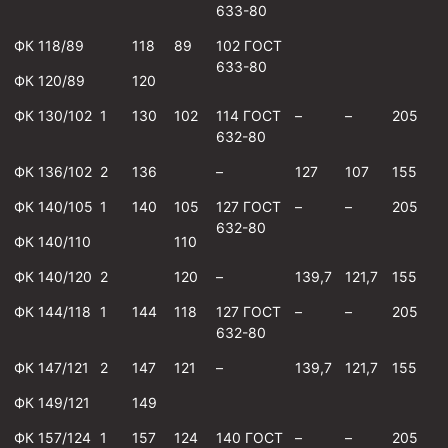
633-80
Муфта ОТТМ 146
ФК 118/89
118
89
102 ГОСТ
Муфта БТС 324
633-80
ФК 120/89
120
Муфта БТС 245
ФК 130/102
1
130
102
114 ГОСТ
–
–
205
Муфта БТС 178
632-80
Муфта БТС 168
ФК 136/102
2
136
–
127
107
155
Муфта ОТТМ 127
ФК 140/105
1
140
105
127 ГОСТ
–
–
205
632-80
Муфта БТС 146
ФК 140/110
110
Муфта ОТТМ 245
ФК 140/120
2
120
–
139,7
121,7
155
Муфта ОТТМ 324
ФК 144/118
1
144
118
127 ГОСТ
–
–
205
632-80
Муфта ОТТМ 178
Муфта ОТТМ 168
ФК 147/121
2
147
121
–
139,7
121,7
155
Муфта ОТТМ 114
ФК 149/121
149
Муфта ОТТГ 168
ФК 157/124
1
157
124
140 ГОСТ
–
–
205