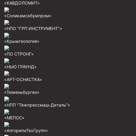
«КАВДОЛОМИТ»
Стропы канатные
Стропы текстильные
«Соликамскбумпром»
Стропы цепные
«НПО "ГРП ИНСТРУМЕНТ"»
Канаты стальные
«Крымгеология»
Элементы линии обвязки
«ПО СТРОНГ»
«НЬЮ ГРАУНД»
«АРТ-ОСНАСТКА»
«Тюменьбургео»
«НПП "Тяжпрессмаш-Деталь"»
«МЕПОС»
«АлгоритмТехГрупп»