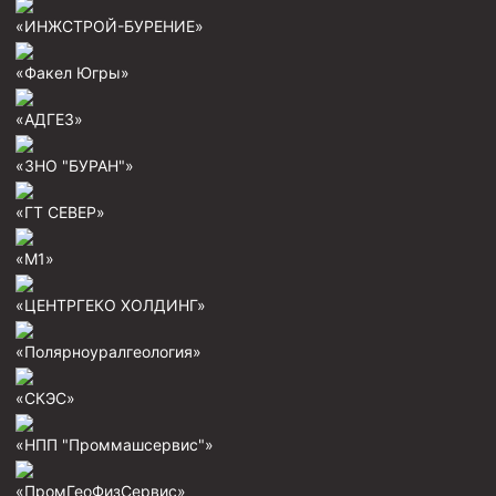
«ИНЖСТРОЙ-БУРЕНИЕ»
«Факел Югры»
«АДГЕЗ»
«ЗНО "БУРАН"»
«ГТ СЕВЕР»
«М1»
«ЦЕНТРГЕКО ХОЛДИНГ»
«Полярноуралгеология»
«СКЭС»
«НПП "Проммашсервис"»
«ПромГеоФизСервис»