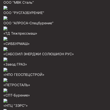
ООО "МВК Сталь"
Пробки цементировочные
ООО "РУСГАЗБУРЕНИЕ"
Скребки корончатые СК и тросовые СТ
Центраторы колонные
ООО "АЛРОСА-Спецбурение"
Герметизаторы устьевые
«ТД Тяжпрессмаш»
Башмаки колонные
«СИББУРМАШ»
Инструмент для бурения и КРС (ловильный, аварийный)
«САБСОИЛ ЭНЕРДЖИ СОЛЮШИОН РУС»
Перья для резки кабеля
«Завод ГРАЗ»
Шаблоны колонные
Перья гидромониторные
«НПО ГЕОСПЕЦСТРОЙ»
Пауки гидравлические
«ПЕТРОСТАЛЬ»
Пауки механические
«СПТ-Бурение»
Желонки
«НТЦ "ЗЭРС"»
Ерши механические