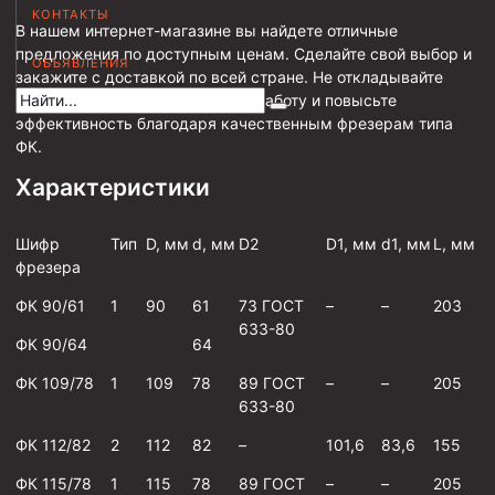
КОНТАКТЫ
Муфта НКВ 73
В нашем интернет-магазине вы найдете отличные
предложения по доступным ценам. Сделайте свой выбор и
ОБЪЯВЛЕНИЯ
Муфта НКВ 60
закажите с доставкой по всей стране. Не откладывайте
свою покупку – улучшите свою работу и повысьте
Муфта НКТ 60
эффективность благодаря качественным фрезерам типа
Муфта НКВ 89
ФК.
Муфта НКТ 48
Характеристики
Муфта НКТ 33
Шифр
Тип
D, мм
d, мм
D2
D1, мм
d1, мм
L, мм
Обсадные трубы и муфты к ним
фрезера
ГОСТ 31446-2017
ФК 90/61
1
90
61
73 ГОСТ
–
–
203
633-80
ГОСТ 632-80
ФК 90/64
64
ФК 109/78
1
109
78
89 ГОСТ
–
–
205
Муфты для обсадных труб
633-80
Муфта ОТТМ 102
ФК 112/82
2
112
82
–
101,6
83,6
155
Муфта ОТТГ 245
ФК 115/78
1
115
78
89 ГОСТ
–
–
205
Муфта ОТТГ 178