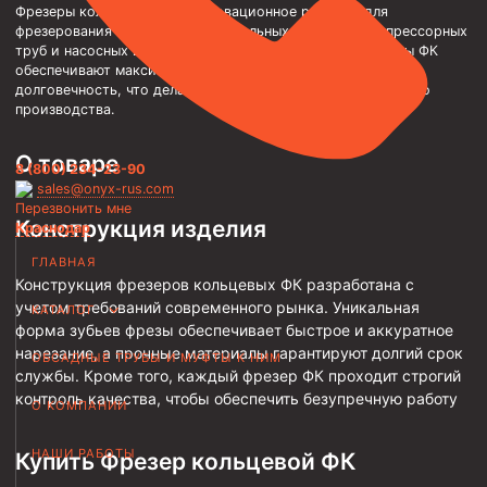
Фрезеры кольцевые ФК – инновационное решение для
Трубы НКТ ТУ 14-3Р-138-2014
фрезерования прихваченных бурильных, насосно-компрессорных
труб и насосных штанг. Эти высококачественные фрезеры ФК
Трубы НКТ ТУ 14-3Р-121-2011
обеспечивают максимальную производительность и
долговечность, что делает их неотъемлемой частью вашего
Трубы НКТ ТУ 14-161-232-2008
производства.
Трубы НКТ ТУ 39-0147016-97-99
О товаре
8 (800) 234-23-90
Трубы НКТ ТУ 14-3-1534-87
sales@onyx-rus.com
Перезвонить мне
Трубы НКТ ТУ 14-161-237-2018
Конструкция изделия
Краснодар
Трубы НКТ ТУ 14-161-237-2018
ГЛАВНАЯ
Конструкция фрезеров кольцевых ФК разработана с
Трубы НКТ ГОСТ 633-80
учетом требований современного рынка. Уникальная
КАТАЛОГ
форма зубьев фрезы обеспечивает быстрое и аккуратное
Муфты для насосно-компрессорных труб
нарезание, а прочные материалы гарантируют долгий срок
ОБСАДНЫЕ ТРУБЫ И МУФТЫ К НИМ
Муфта НКТ 114
службы. Кроме того, каждый фрезер ФК проходит строгий
контроль качества, чтобы обеспечить безупречную работу
Муфта НКТ 102
О КОМПАНИИ
Муфта НКТ 89
НАШИ РАБОТЫ
Купить Фрезер кольцевой ФК
Муфта НКТ 73