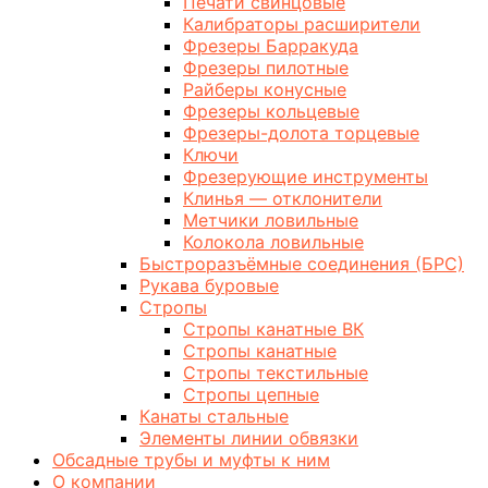
Печати свинцовые
Калибраторы расширители
Фрезеры Барракуда
Фрезеры пилотные
Райберы конусные
Фрезеры кольцевые
Фрезеры-долота торцевые
Ключи
Фрезерующие инструменты
Клинья — отклонители
Метчики ловильные
Колокола ловильные
Быстроразъёмные соединения (БРС)
Рукава буровые
Стропы
Стропы канатные ВК
Стропы канатные
Стропы текстильные
Стропы цепные
Канаты стальные
Элементы линии обвязки
Обсадные трубы и муфты к ним
О компании