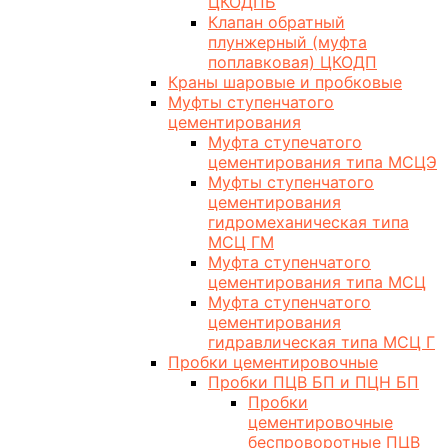
ЦКОДПБ
Клапан обратный
плунжерный (муфта
поплавковая) ЦКОДП
Краны шаровые и пробковые
Муфты ступенчатого
цементирования
Муфта ступечатого
цементирования типа МСЦЭ
Муфты ступенчатого
цементирования
гидромеханическая типа
МСЦ ГМ
Муфта ступенчатого
цементирования типа МСЦ
Муфта ступенчатого
цементирования
гидравлическая типа МСЦ Г
Пробки цементировочные
Пробки ПЦВ БП и ПЦН БП
Пробки
цементировочные
беспроворотные ПЦВ