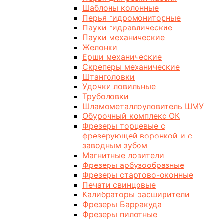
Шаблоны колонные
Перья гидромониторные
Пауки гидравлические
Пауки механические
Желонки
Ерши механические
Скреперы механические
Штанголовки
Удочки ловильные
Труболовки
Шламометаллоуловитель ШМУ
Обурочный комплекс ОК
Фрезеры торцевые с
фрезерующей воронкой и с
заводным зубом
Магнитные ловители
Фрезеры арбузообразные
Фрезеры стартово-оконные
Печати свинцовые
Калибраторы расширители
Фрезеры Барракуда
Фрезеры пилотные