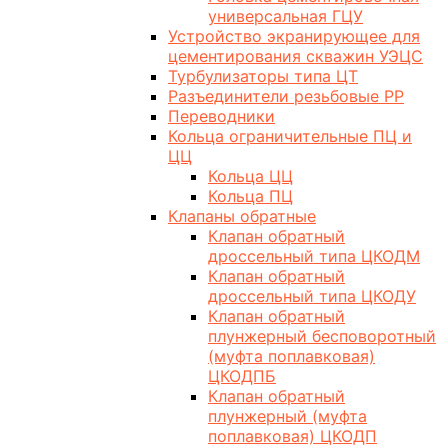
универсальная ГЦУ
Устройство экранирующее для
цементирования скважин УЭЦС
Турбулизаторы типа ЦТ
Разъединители резьбовые РР
Переводники
Кольца ограничительные ПЦ и
ЦЦ
Кольца ЦЦ
Кольца ПЦ
Клапаны обратные
Клапан обратный
дроссельный типа ЦКОДМ
Клапан обратный
дроссельный типа ЦКОДУ
Клапан обратный
плунжерный бесповоротный
(муфта поплавковая)
ЦКОДПБ
Клапан обратный
плунжерный (муфта
поплавковая) ЦКОДП