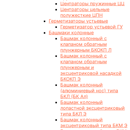
Центраторы пружинные ЦЦ
Центраторы цельные
полужесткие ЦПН
Герметизаторы устьевые
Герметизатор устьевой ГУ
Башмаки колонные
Башмак колонный с
клапаном обратным
плунжерным БКОКП Л
Башмак колонный с
клапаном обратным
плунжерным и
эксцентриковой насадкой
БКОКП Э
Башмак колонный
(алюминиевый нос) типа
БКЛ (БК Ал)
Башмак колонный
лопастной эксцентриковый
типа БКЛ Э
Башмак колонный
эксцентриковый типа БКМ Э