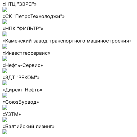
«НТЦ "ЗЭРС"»
«СК "ПетроТехнолоджи"»
«НПК "ФИЛЬТР"»
«Каменский завод транспортного машиностроения»
«Инвестгеосервис»
«Нефть-Сервис»
«ЗДТ "РЕКОМ"»
«Директ Нефть»
«СоюзБурвод»
«УЗТМ»
«Балтийский лизинг»