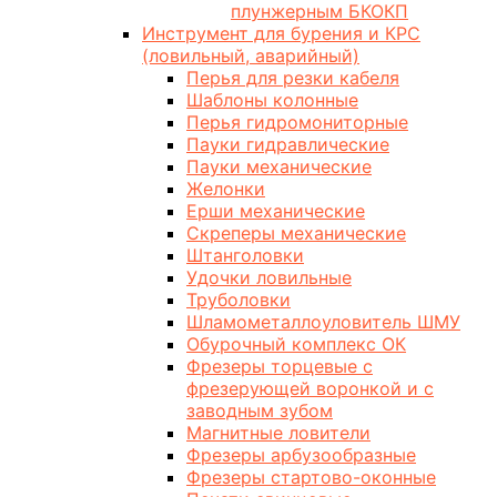
плунжерным БКОКП
Инструмент для бурения и КРС
(ловильный, аварийный)
Перья для резки кабеля
Шаблоны колонные
Перья гидромониторные
Пауки гидравлические
Пауки механические
Желонки
Ерши механические
Скреперы механические
Штанголовки
Удочки ловильные
Труболовки
Шламометаллоуловитель ШМУ
Обурочный комплекс ОК
Фрезеры торцевые с
фрезерующей воронкой и с
заводным зубом
Магнитные ловители
Фрезеры арбузообразные
Фрезеры стартово-оконные