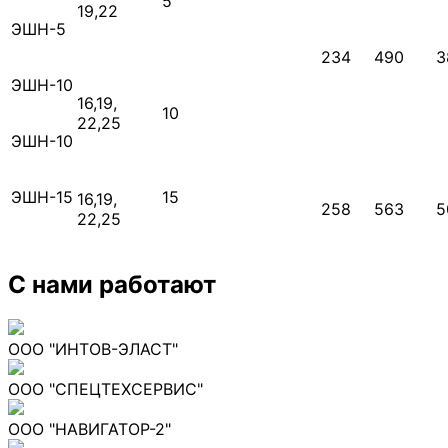
5
19,22
ЭШН-5
234
490
3
ЭШН-10
16,19,
10
22,25
ЭШН-10
ЭШН-15
15
16,19,
258
563
5
22,25
С нами работают
ООО "ИНТОВ-ЭЛАСТ"
ООО "СПЕЦТЕХСЕРВИС"
ООО "НАВИГАТОР-2"