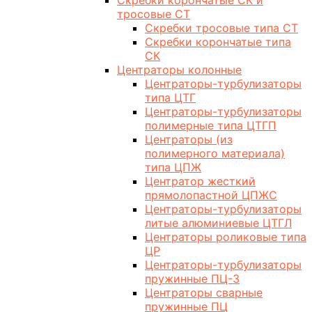
Скребки корончатые СК и
тросовые СТ
Скребки тросовые типа СТ
Скребки корончатые типа
СК
Центраторы колонные
Центраторы-турбулизаторы
типа ЦТГ
Центраторы-турбулизаторы
полимерные типа ЦТГП
Центраторы (из
полимерного материала)
типа ЦПЖ
Центратор жесткий
прямолопастной ЦПЖС
Центраторы-турбулизаторы
литые алюминиевые ЦТГЛ
Центраторы роликовые типа
ЦР
Центраторы-турбулизаторы
пружинные ПЦ-3
Центраторы сварные
пружинные ПЦ