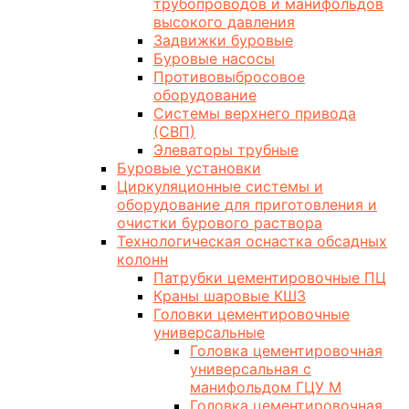
трубопроводов и манифольдов
высокого давления
Задвижки буровые
Буровые насосы
Противовыбросовое
оборудование
Системы верхнего привода
(СВП)
Элеваторы трубные
Буровые установки
Циркуляционные системы и
оборудование для приготовления и
очистки бурового раствора
Технологическая оснастка обсадных
колонн
Патрубки цементировочные ПЦ
Краны шаровые КШЗ
Головки цементировочные
универсальные
Головка цементировочная
универсальная с
манифольдом ГЦУ М
Головка цементировочная