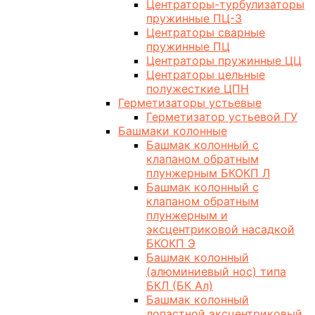
Центраторы-турбулизаторы
пружинные ПЦ-3
Центраторы сварные
пружинные ПЦ
Центраторы пружинные ЦЦ
Центраторы цельные
полужесткие ЦПН
Герметизаторы устьевые
Герметизатор устьевой ГУ
Башмаки колонные
Башмак колонный с
клапаном обратным
плунжерным БКОКП Л
Башмак колонный с
клапаном обратным
плунжерным и
эксцентриковой насадкой
БКОКП Э
Башмак колонный
(алюминиевый нос) типа
БКЛ (БК Ал)
Башмак колонный
лопастной эксцентриковый