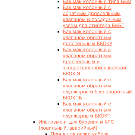
Башмак колонный типа БКМ
Башмак колонный с
обратным дроссельным
клапаном и посадочным
узлом для стингера БКБТ
Башмак колонный с
клапаном обратным
дроссельным БКОКУ
Башмак колонный с
клапаном обратным
дроссельным и
эксцентриковой насадкой
БКОК Э
Башмак колонный с
клапаном обратным
плунжерным бесповоротный
БКОКПБ
Башмак колонный с
клапаном обратным
плунжерным БКОКП
Инструмент для бурения и КРС
(ловильный, аварийный)
Перья для резки кабеля