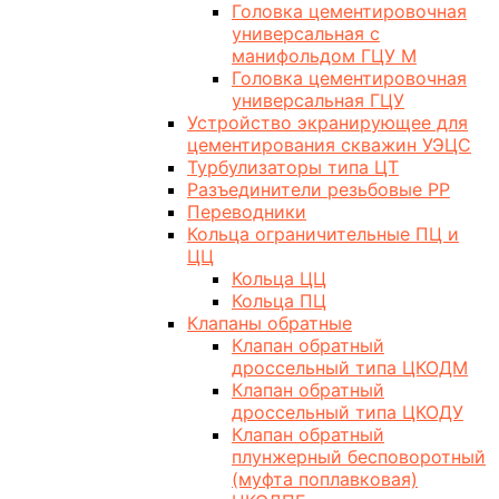
Головка цементировочная
универсальная с
манифольдом ГЦУ М
Головка цементировочная
универсальная ГЦУ
Устройство экранирующее для
цементирования скважин УЭЦС
Турбулизаторы типа ЦТ
Разъединители резьбовые РР
Переводники
Кольца ограничительные ПЦ и
ЦЦ
Кольца ЦЦ
Кольца ПЦ
Клапаны обратные
Клапан обратный
дроссельный типа ЦКОДМ
Клапан обратный
дроссельный типа ЦКОДУ
Клапан обратный
плунжерный бесповоротный
(муфта поплавковая)