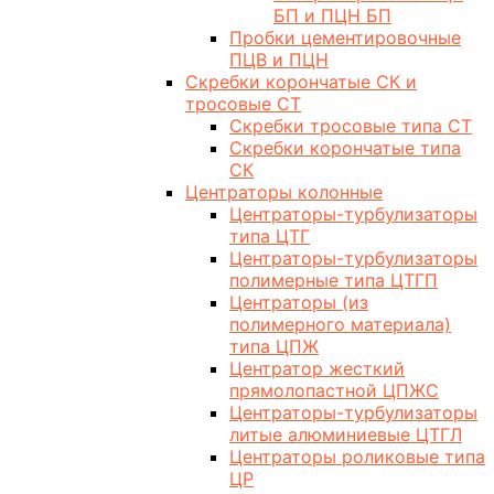
БП и ПЦН БП
Пробки цементировочные
ПЦВ и ПЦН
Скребки корончатые СК и
тросовые СТ
Скребки тросовые типа СТ
Скребки корончатые типа
СК
Центраторы колонные
Центраторы-турбулизаторы
типа ЦТГ
Центраторы-турбулизаторы
полимерные типа ЦТГП
Центраторы (из
полимерного материала)
типа ЦПЖ
Центратор жесткий
прямолопастной ЦПЖС
Центраторы-турбулизаторы
литые алюминиевые ЦТГЛ
Центраторы роликовые типа
ЦР