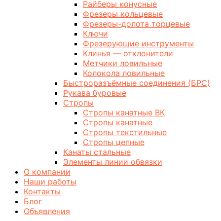
Райберы конусные
Фрезеры кольцевые
Фрезеры-долота торцевые
Ключи
Фрезерующие инструменты
Клинья — отклонители
Метчики ловильные
Колокола ловильные
Быстроразъёмные соединения (БРС)
Рукава буровые
Стропы
Стропы канатные ВК
Стропы канатные
Стропы текстильные
Стропы цепные
Канаты стальные
Элементы линии обвязки
О компании
Наши работы
Контакты
Блог
Объявления