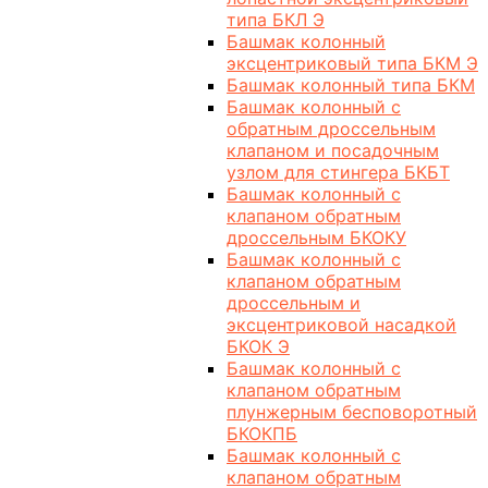
типа БКЛ Э
Башмак колонный
эксцентриковый типа БКМ Э
Башмак колонный типа БКМ
Башмак колонный с
обратным дроссельным
клапаном и посадочным
узлом для стингера БКБТ
Башмак колонный с
клапаном обратным
дроссельным БКОКУ
Башмак колонный с
клапаном обратным
дроссельным и
эксцентриковой насадкой
БКОК Э
Башмак колонный с
клапаном обратным
плунжерным бесповоротный
БКОКПБ
Башмак колонный с
клапаном обратным