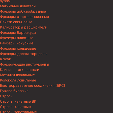
зубом
Магнитные ловители
Фрезеры арбузообразные
Фрезеры стартово-оконные
Печати свинцовые
Калибраторы расширители
Фрезеры Барракуда
Фрезеры пилотные
Райберы конусные
Фрезеры кольцевые
Фрезеры-долота торцевые
Ключи
Фрезерующие инструменты
Клинья — отклонители
Метчики ловильные
Колокола ловильные
Быстроразъёмные соединения (БРС)
Рукава буровые
Стропы
Стропы канатные ВК
Стропы канатные
Стропы текстильные