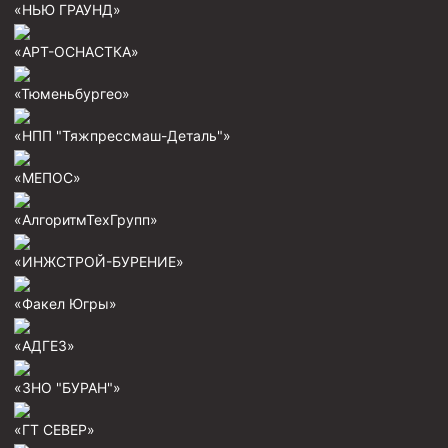
«НЬЮ ГРАУНД»
«АРТ-ОСНАСТКА»
«Тюменьбургео»
«НПП "Тяжпрессмаш-Деталь"»
«МЕПОС»
«АлгоритмТехГрупп»
«ИНЖСТРОЙ-БУРЕНИЕ»
«Факел Югры»
«АДГЕЗ»
«ЗНО "БУРАН"»
«ГТ СЕВЕР»