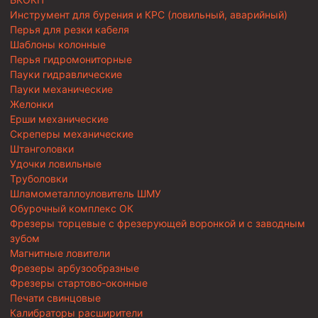
Инструмент для бурения и КРС (ловильный, аварийный)
Перья для резки кабеля
Шаблоны колонные
Перья гидромониторные
Пауки гидравлические
Пауки механические
Желонки
Ерши механические
Скреперы механические
Штанголовки
Удочки ловильные
Труболовки
Шламометаллоуловитель ШМУ
Обурочный комплекс ОК
Фрезеры торцевые с фрезерующей воронкой и с заводным
зубом
Магнитные ловители
Фрезеры арбузообразные
Фрезеры стартово-оконные
Печати свинцовые
Калибраторы расширители