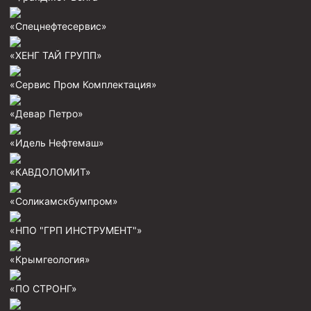
«Спецнефтесервис»
«ХЕНГ ТАЙ ГРУПП»
«Сервис Пром Комплектация»
«Девар Петро»
«Идель Нефтемаш»
«КАВДОЛОМИТ»
«Соликамскбумпром»
«НПО "ГРП ИНСТРУМЕНТ"»
«Крымгеология»
«ПО СТРОНГ»