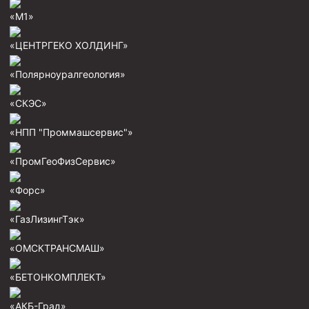
«М1»
«ЦЕНТРГЕКО ХОЛДИНГ»
«Полярноуралгеология»
«СКЭС»
«НПП "Проммашсервис"»
«ПромГеоФизСервис»
«Форс»
«ГазЛизингТэк»
«ОМСКТРАНСМАШ»
«БЕТОНКОМПЛЕКТ»
«АКБ-Град»