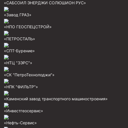
«САБСОИЛ ЭНЕРДЖИ СОЛЮШИОН РУС»
«Завод ГРАЗ»
«НПО ГЕОСПЕЦСТРОЙ»
«ПЕТРОСТАЛЬ»
«СПТ-Бурение»
«НТЦ "ЗЭРС"»
«СК "ПетроТехнолоджи"»
«НПК "ФИЛЬТР"»
«Каменский завод транспортного машиностроения»
«Инвестгеосервис»
«Нефть-Сервис»