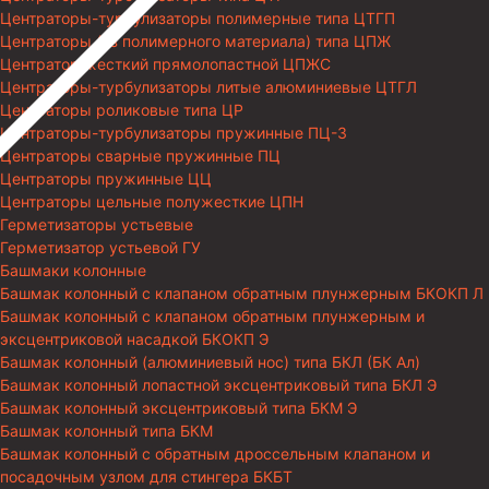
Центраторы-турбулизаторы полимерные типа ЦТГП
Центраторы (из полимерного материала) типа ЦПЖ
Центратор жесткий прямолопастной ЦПЖС
Центраторы-турбулизаторы литые алюминиевые ЦТГЛ
Центраторы роликовые типа ЦР
Центраторы-турбулизаторы пружинные ПЦ-3
Центраторы сварные пружинные ПЦ
Центраторы пружинные ЦЦ
Центраторы цельные полужесткие ЦПН
Герметизаторы устьевые
Герметизатор устьевой ГУ
Башмаки колонные
Башмак колонный с клапаном обратным плунжерным БКОКП Л
Башмак колонный с клапаном обратным плунжерным и
эксцентриковой насадкой БКОКП Э
Башмак колонный (алюминиевый нос) типа БКЛ (БК Ал)
Башмак колонный лопастной эксцентриковый типа БКЛ Э
Башмак колонный эксцентриковый типа БКМ Э
Башмак колонный типа БКМ
Башмак колонный с обратным дроссельным клапаном и
посадочным узлом для стингера БКБТ