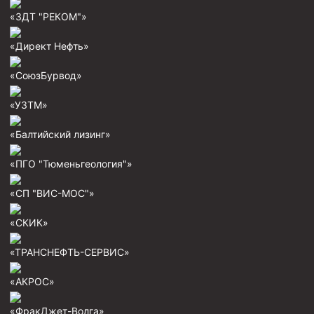
«ЗДТ "РЕКОМ"»
«Директ Нефть»
«СоюзБурвод»
«УЗТМ»
«Балтийский лизинг»
«ПГО "Тюменьгеология"»
«СП "ВИС-МОС"»
«СКИК»
«ТРАНСНЕФТЬ-СЕРВИС»
«АКРОС»
«ФракДжет-Волга»