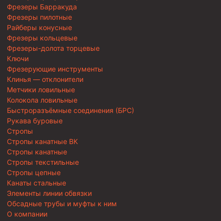
Фрезеры Барракуда
Фрезеры пилотные
Райберы конусные
Фрезеры кольцевые
Фрезеры-долота торцевые
Ключи
Фрезерующие инструменты
Клинья — отклонители
Метчики ловильные
Колокола ловильные
Быстроразъёмные соединения (БРС)
Рукава буровые
Стропы
Стропы канатные ВК
Стропы канатные
Стропы текстильные
Стропы цепные
Канаты стальные
Элементы линии обвязки
Обсадные трубы и муфты к ним
О компании