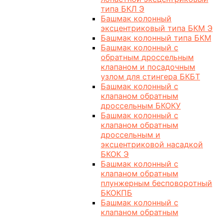
типа БКЛ Э
Башмак колонный
эксцентриковый типа БКМ Э
Башмак колонный типа БКМ
Башмак колонный с
обратным дроссельным
клапаном и посадочным
узлом для стингера БКБТ
Башмак колонный с
клапаном обратным
дроссельным БКОКУ
Башмак колонный с
клапаном обратным
дроссельным и
эксцентриковой насадкой
БКОК Э
Башмак колонный с
клапаном обратным
плунжерным бесповоротный
БКОКПБ
Башмак колонный с
клапаном обратным