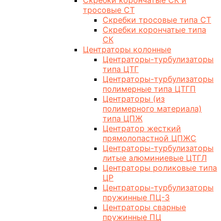
Скребки корончатые СК и
тросовые СТ
Скребки тросовые типа СТ
Скребки корончатые типа
СК
Центраторы колонные
Центраторы-турбулизаторы
типа ЦТГ
Центраторы-турбулизаторы
полимерные типа ЦТГП
Центраторы (из
полимерного материала)
типа ЦПЖ
Центратор жесткий
прямолопастной ЦПЖС
Центраторы-турбулизаторы
литые алюминиевые ЦТГЛ
Центраторы роликовые типа
ЦР
Центраторы-турбулизаторы
пружинные ПЦ-3
Центраторы сварные
пружинные ПЦ