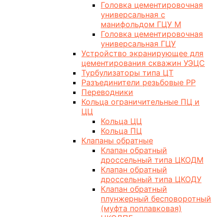
Головка цементировочная
универсальная с
манифольдом ГЦУ М
Головка цементировочная
универсальная ГЦУ
Устройство экранирующее для
цементирования скважин УЭЦС
Турбулизаторы типа ЦТ
Разъединители резьбовые РР
Переводники
Кольца ограничительные ПЦ и
ЦЦ
Кольца ЦЦ
Кольца ПЦ
Клапаны обратные
Клапан обратный
дроссельный типа ЦКОДМ
Клапан обратный
дроссельный типа ЦКОДУ
Клапан обратный
плунжерный бесповоротный
(муфта поплавковая)