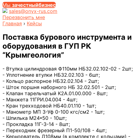
Мы
за
честныйбизнес
sales@onyx-rus.com
Перезвонить мне
Главная
›
Кейсы
Поставка бурового инструмента и
оборудования в ГУП РК
“Крымгеология”
- Втулка цилиндровая Ф110мм НБ32.02.102-02 - 2шт;
- Уплотнение втулки НБ32.02.103 - 6шт;
- Кольцо распорное НБ32.02.104 - 2шт;
- Шток поршня наборного НБ 32.02.501 - 2шт;
- Клапан тарельчатый К2А.01.00.000 - 8шт;
- Манжета 11ГРИ.04.004 - 4шт;
- Кран трехходовой НБ40.01.110 - 1шт;
- Манометр МП 3-Уф 0-100 кгс/см2 - 1шт;
- Шпилька М24*50 - 10шт;
- Прокладка 11Г-3-14 - 8шт;
- Переходник фрезерный П1-50/108 - 4шт;
- Кернорватель Д108мм (в комплекте с кольцами) -