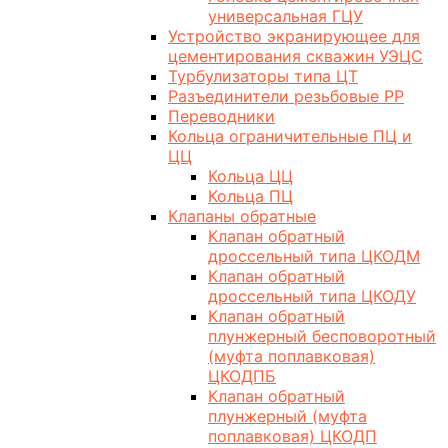
универсальная ГЦУ
Устройство экранирующее для
цементирования скважин УЭЦС
Турбулизаторы типа ЦТ
Разъединители резьбовые РР
Переводники
Кольца ограничительные ПЦ и
ЦЦ
Кольца ЦЦ
Кольца ПЦ
Клапаны обратные
Клапан обратный
дроссельный типа ЦКОДМ
Клапан обратный
дроссельный типа ЦКОДУ
Клапан обратный
плунжерный бесповоротный
(муфта поплавковая)
ЦКОДПБ
Клапан обратный
плунжерный (муфта
поплавковая) ЦКОДП