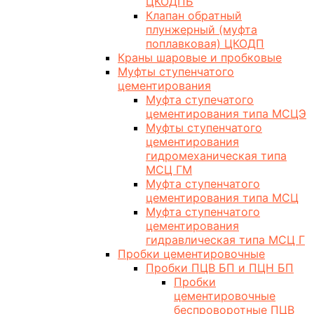
ЦКОДПБ
Клапан обратный
плунжерный (муфта
поплавковая) ЦКОДП
Краны шаровые и пробковые
Муфты ступенчатого
цементирования
Муфта ступечатого
цементирования типа МСЦЭ
Муфты ступенчатого
цементирования
гидромеханическая типа
МСЦ ГМ
Муфта ступенчатого
цементирования типа МСЦ
Муфта ступенчатого
цементирования
гидравлическая типа МСЦ Г
Пробки цементировочные
Пробки ПЦВ БП и ПЦН БП
Пробки
цементировочные
беспроворотные ПЦВ