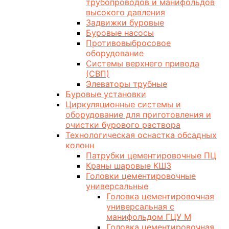
трубопроводов и манифольдов
высокого давления
Задвижки буровые
Буровые насосы
Противовыбросовое
оборудование
Системы верхнего привода
(СВП)
Элеваторы трубные
Буровые установки
Циркуляционные системы и
оборудование для приготовления и
очистки бурового раствора
Технологическая оснастка обсадных
колонн
Патрубки цементировочные ПЦ
Краны шаровые КШЗ
Головки цементировочные
универсальные
Головка цементировочная
универсальная с
манифольдом ГЦУ М
Головка цементировочная