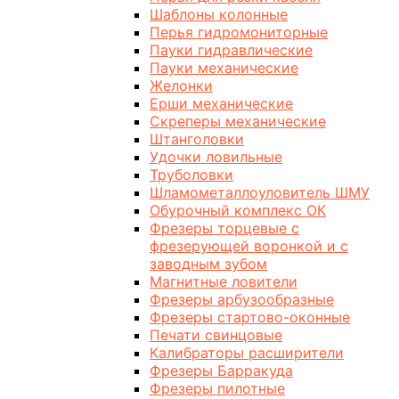
Шаблоны колонные
Перья гидромониторные
Пауки гидравлические
Пауки механические
Желонки
Ерши механические
Скреперы механические
Штанголовки
Удочки ловильные
Труболовки
Шламометаллоуловитель ШМУ
Обурочный комплекс ОК
Фрезеры торцевые с
фрезерующей воронкой и с
заводным зубом
Магнитные ловители
Фрезеры арбузообразные
Фрезеры стартово-оконные
Печати свинцовые
Калибраторы расширители
Фрезеры Барракуда
Фрезеры пилотные