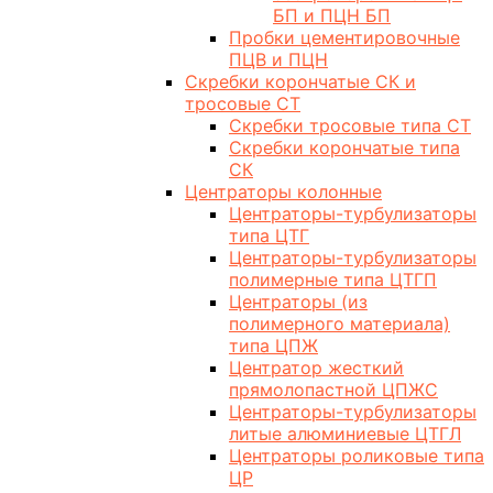
БП и ПЦН БП
Пробки цементировочные
ПЦВ и ПЦН
Скребки корончатые СК и
тросовые СТ
Скребки тросовые типа СТ
Скребки корончатые типа
СК
Центраторы колонные
Центраторы-турбулизаторы
типа ЦТГ
Центраторы-турбулизаторы
полимерные типа ЦТГП
Центраторы (из
полимерного материала)
типа ЦПЖ
Центратор жесткий
прямолопастной ЦПЖС
Центраторы-турбулизаторы
литые алюминиевые ЦТГЛ
Центраторы роликовые типа
ЦР