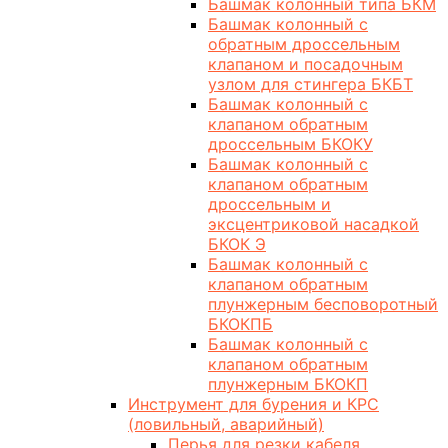
Башмак колонный типа БКМ
Башмак колонный с
обратным дроссельным
клапаном и посадочным
узлом для стингера БКБТ
Башмак колонный с
клапаном обратным
дроссельным БКОКУ
Башмак колонный с
клапаном обратным
дроссельным и
эксцентриковой насадкой
БКОК Э
Башмак колонный с
клапаном обратным
плунжерным бесповоротный
БКОКПБ
Башмак колонный с
клапаном обратным
плунжерным БКОКП
Инструмент для бурения и КРС
(ловильный, аварийный)
Перья для резки кабеля