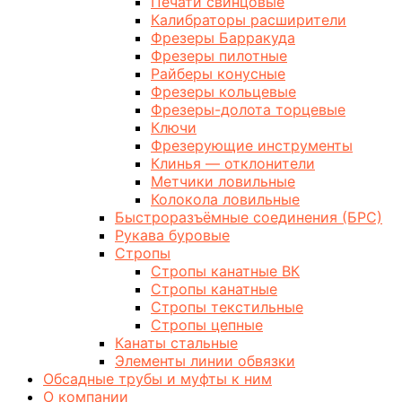
Печати свинцовые
Калибраторы расширители
Фрезеры Барракуда
Фрезеры пилотные
Райберы конусные
Фрезеры кольцевые
Фрезеры-долота торцевые
Ключи
Фрезерующие инструменты
Клинья — отклонители
Метчики ловильные
Колокола ловильные
Быстроразъёмные соединения (БРС)
Рукава буровые
Стропы
Стропы канатные ВК
Стропы канатные
Стропы текстильные
Стропы цепные
Канаты стальные
Элементы линии обвязки
Обсадные трубы и муфты к ним
О компании