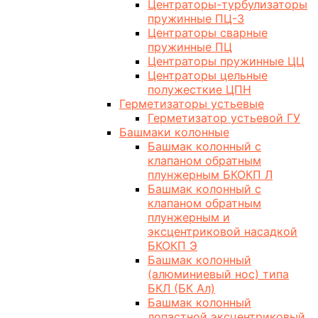
Центраторы-турбулизаторы
пружинные ПЦ-3
Центраторы сварные
пружинные ПЦ
Центраторы пружинные ЦЦ
Центраторы цельные
полужесткие ЦПН
Герметизаторы устьевые
Герметизатор устьевой ГУ
Башмаки колонные
Башмак колонный с
клапаном обратным
плунжерным БКОКП Л
Башмак колонный с
клапаном обратным
плунжерным и
эксцентриковой насадкой
БКОКП Э
Башмак колонный
(алюминиевый нос) типа
БКЛ (БК Ал)
Башмак колонный
лопастной эксцентриковый