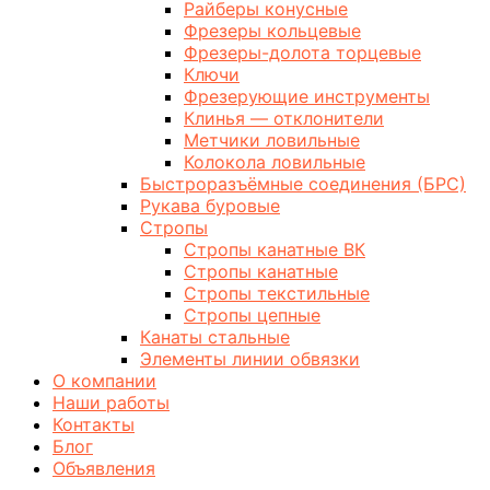
Райберы конусные
Фрезеры кольцевые
Фрезеры-долота торцевые
Ключи
Фрезерующие инструменты
Клинья — отклонители
Метчики ловильные
Колокола ловильные
Быстроразъёмные соединения (БРС)
Рукава буровые
Стропы
Стропы канатные ВК
Стропы канатные
Стропы текстильные
Стропы цепные
Канаты стальные
Элементы линии обвязки
О компании
Наши работы
Контакты
Блог
Объявления