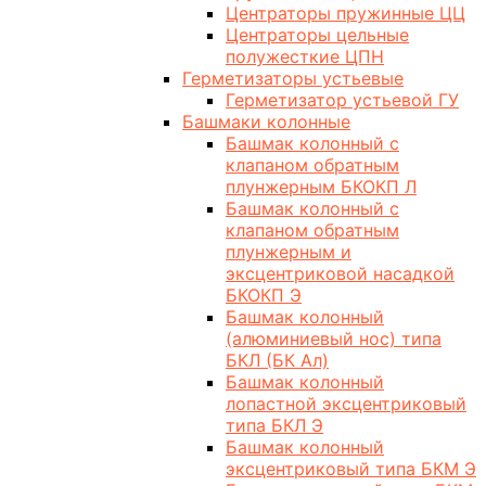
Центраторы пружинные ЦЦ
Центраторы цельные
полужесткие ЦПН
Герметизаторы устьевые
Герметизатор устьевой ГУ
Башмаки колонные
Башмак колонный с
клапаном обратным
плунжерным БКОКП Л
Башмак колонный с
клапаном обратным
плунжерным и
эксцентриковой насадкой
БКОКП Э
Башмак колонный
(алюминиевый нос) типа
БКЛ (БК Ал)
Башмак колонный
лопастной эксцентриковый
типа БКЛ Э
Башмак колонный
эксцентриковый типа БКМ Э