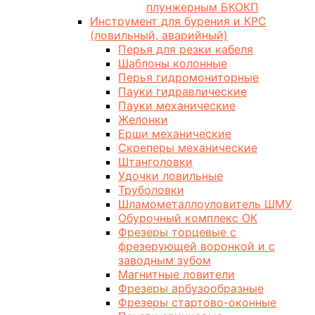
плунжерным БКОКП
Инструмент для бурения и КРС
(ловильный, аварийный)
Перья для резки кабеля
Шаблоны колонные
Перья гидромониторные
Пауки гидравлические
Пауки механические
Желонки
Ерши механические
Скреперы механические
Штанголовки
Удочки ловильные
Труболовки
Шламометаллоуловитель ШМУ
Обурочный комплекс ОК
Фрезеры торцевые с
фрезерующей воронкой и с
заводным зубом
Магнитные ловители
Фрезеры арбузообразные
Фрезеры стартово-оконные