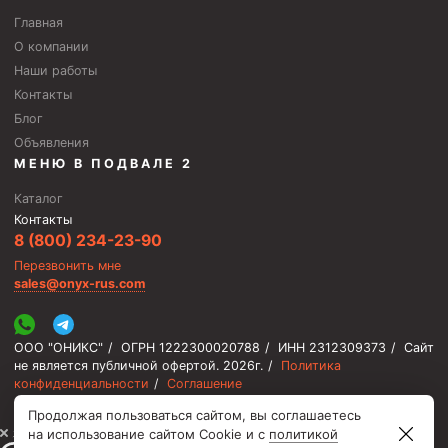
Скреперы механические
Главная
О компании
Штанголовки
Наши работы
Удочки ловильные
Контакты
Блог
Труболовки
Объявления
Шламометаллоуловитель ШМУ
МЕНЮ В ПОДВАЛЕ 2
Обурочный комплекс ОК
Каталог
Контакты
Фрезеры торцевые с фрезерующей воронкой и с
заводным зубом
8 (800) 234-23-90
Перезвонить мне
Магнитные ловители
sales@onyx-rus.com
Фрезеры арбузообразные
Фрезеры стартово-оконные
ООО "ОНИКС"
/
ОГРН 1222300020788
/
ИНН 2312309373
/
Сайт
не является публичной офертой.
2026г.
/
Политика
Печати свинцовые
конфиденциальности
/
Соглашение
Калибраторы расширители
Продолжая пользоваться сайтом, вы соглашаетесь
⚡️ Мы онлайн, ответим быстро
на использование сайтом Cookie и с
политикой
Фрезеры Барракуда