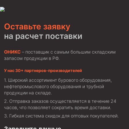
Циркуляционные системы и оборудование для
приготовления и очистки бурового раствора
Технологическая оснастка обсадных колонн
Оставьте заявку
Патрубки цементировочные ПЦ
на расчет поставки
Краны шаровые КШЗ
Головки цементировочные универсальные
ОНИКС
– поставщик с самым большим складским
Устройство экранирующее для цементирования
запасом продукции в РФ.
скважин УЭЦС
Турбулизаторы типа ЦТ
У нас 30+ партнеров-производителей
Разъединители резьбовые РР
Широкий ассортимент бурового оборудования,
нефтепромыслового оборудования и трубной
Переводники
продукции на складе.
Кольца ограничительные ПЦ и ЦЦ
Отправка заказов осуществляется в течение 24
Клапаны обратные
часов, что позволяет сократить время доставки.
Гибкая система скидок для оптовых покупателей.
Краны шаровые и пробковые
Муфты ступенчатого цементирования
Заполните данные