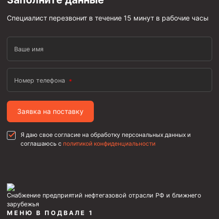
Пробки цементировочные
Специалист перезвонит в течение 15 минут в рабочие часы
Скребки корончатые СК и тросовые СТ
Центраторы колонные
Ваше имя
Герметизаторы устьевые
Башмаки колонные
Номер телефона
Инструмент для бурения и КРС (ловильный, аварийный)
Заявка на поставку
Перья для резки кабеля
Шаблоны колонные
Я даю свое согласие на обработку персональных данных и
соглашаюсь с
политикой конфиденциальности
Перья гидромониторные
Пауки гидравлические
Пауки механические
Снабжение предприятий нефтегазовой отрасли РФ и ближнего
Желонки
зарубежья
Ерши механические
МЕНЮ В ПОДВАЛЕ 1