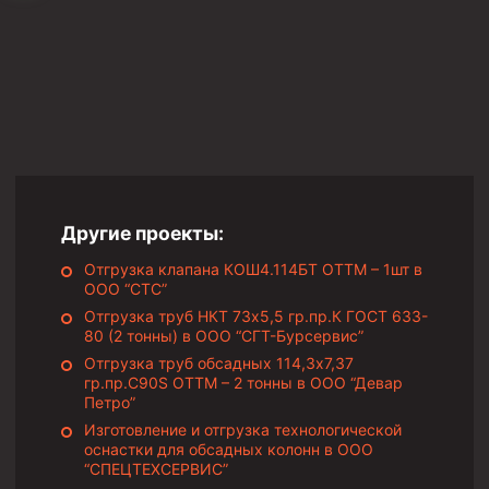
Муфта ОТТМ 146
Муфта БТС 324
Муфта БТС 245
Муфта БТС 178
Муфта БТС 168
Муфта ОТТМ 127
Другие проекты:
Муфта БТС 146
Отгрузка клапана КОШ4.114БТ ОТТМ – 1шт в
ООО “СТС”
Муфта ОТТМ 245
Отгрузка труб НКТ 73х5,5 гр.пр.К ГОСТ 633-
Муфта ОТТМ 324
80 (2 тонны) в ООО “СГТ-Бурсервис”
Отгрузка труб обсадных 114,3х7,37
Муфта ОТТМ 178
гр.пр.C90S ОТТМ – 2 тонны в ООО “Девар
Муфта ОТТМ 168
Петро”
Изготовление и отгрузка технологической
Муфта ОТТМ 114
оснастки для обсадных колонн в ООО
“СПЕЦТЕХСЕРВИС”
Муфта ОТТГ 168