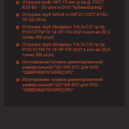
Отгрузка муфт НКТ 73 мм гр.пр.Д, ГОСТ
Муфта ОТТГ 146
633-80 – 20 штук в ООО “Кубаньбурвод”
Отгрузка труб 325х8 ст.09Г2С ГОСТ 8732-
Муфта ОТТГ 127
78 (20,25тн)
Муфта ОТТГ 114
Отгрузка труб обсадных 114,3х7,37 гр.пр.
Р110 ОТТМ ТУ 14-3Р-174-2021 в кол-ве 20,3
тонны (89 штук)
Буровое оборудование
Отгрузка труб обсадных 114,3х7,37 гр.пр.
Фонтанная и запорная арматура
Р110 ОТТМ ТУ 14-3Р-174-2021 в кол-ве 20,4
тонны (89 штук)
Оборудование для трубопроводов и манифольдов
высокого давления
Изготовление головки цементировочной
универсальной ГЦУ-245 БТС для ООО
Задвижки буровые
“СЕВЕРНЕФТЕГАЗРЕСУРС”
Изготовление головки цементировочной
Буровые насосы
универсальной ГЦУ-168 БТС для ООО
“СЕВЕРНЕФТЕГАЗРЕСУРС”
Противовыбросовое оборудование
Системы верхнего привода (СВП)
Элеваторы трубные
Буровые установки