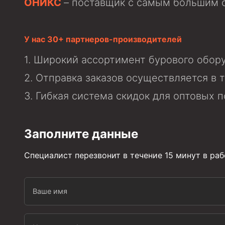
Задвижки буровые
ОНИКС
– поставщик с самым большим с
Буровые насосы
Противовыбросовое оборудование
У нас 30+ партнеров-производителей
Системы верхнего привода (СВП)
Широкий ассортимент бурового обору
Элеваторы трубные
Отправка заказов осуществляется в т
Гибкая система скидок для оптовых п
Буровые установки
Циркуляционные системы и оборудование для пр
Технологическая оснастка обсадных колонн
Заполните данные
Патрубки цементировочные ПЦ
Специалист перезвонит в течение 15 минут в ра
Краны шаровые КШЗ
Головки цементировочные универсальные
Ваше имя
Устройство экранирующее для цементировани
Турбулизаторы типа ЦТ