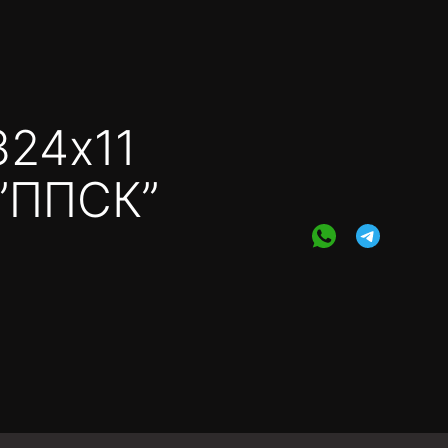
324х11
”ППСК”