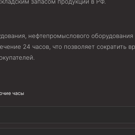
кладским запасом продукции в РФ.
дования, нефтепромыслового оборудования и
ечение 24 часов, что позволяет сократить в
окупателей.
иготовления и очистки бурового раствора
бочие часы
я скважин УЭЦС