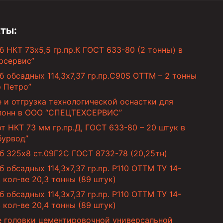
ты:
б НКТ 73х5,5 гр.пр.К ГОСТ 633-80 (2 тонны) в
рсервис”
б обсадных 114,3х7,37 гр.пр.C90S ОТТМ – 2 тонны
р Петро”
 и отгрузка технологической оснастки для
лонн в ООО “СПЕЦТЕХСЕРВИС”
т НКТ 73 мм гр.пр.Д, ГОСТ 633-80 – 20 штук в
бурвод”
б 325х8 ст.09Г2С ГОСТ 8732-78 (20,25тн)
б обсадных 114,3х7,37 гр.пр. Р110 ОТТМ ТУ 14-
в кол-ве 20,3 тонны (89 штук)
б обсадных 114,3х7,37 гр.пр. Р110 ОТТМ ТУ 14-
в кол-ве 20,4 тонны (89 штук)
е головки цементировочной универсальной