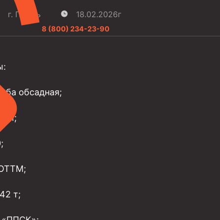
г. Пермь
18.02.2026г
8 (800) 234-23-90
ы:
руба обсадная;
мм;
;
 ОТТМ;
042
т;
 «ППСК»;