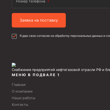
Номер телефона
Разъединители резьбовые РР
Переводники
Заявка на поставку
Кольца ограничительные ПЦ и ЦЦ
Я даю свое согласие на обработку персональных данных и с
Клапаны обратные
Краны шаровые и пробковые
Муфты ступенчатого цементирования
Пробки цементировочные
Снабжение предприятий нефтегазовой отрасли РФ и б
Скребки корончатые СК и тросовые СТ
МЕНЮ В ПОДВАЛЕ 1
Центраторы колонные
Главная
О компании
Герметизаторы устьевые
Наши работы
Башмаки колонные
Контакты