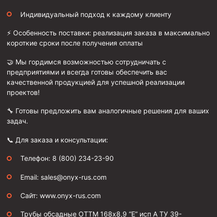
Индивидуальный подход к каждому клиенту
Муфта ОТТМ 146
Муфта БТС 324
⚡ Особенность поставки: реализация заказа в максимально
короткие сроки после получения оплаты
Муфта БТС 245
🤝 Мы гордимся возможностью сотрудничать с
Муфта БТС 178
предприятиями и всегда готовы обеспечить вас
Муфта БТС 168
качественной продукцией для успешной реализации
проектов!
Муфта ОТТМ 127
🔧 Готовы предложить вам аналогичные решения для ваших
Муфта БТС 146
задач.
Муфта ОТТМ 245
📞 Для заказа и консультации:
Муфта ОТТМ 324
Телефон: 8 (800) 234-23-90
Муфта ОТТМ 178
Email: sales@onyx-rus.com
Муфта ОТТМ 168
Муфта ОТТМ 114
Сайт: www.onyx-rus.com
Муфта ОТТГ 168
Трубы обсадные ОТТМ 168х8,9 “Е” исп А ТУ 39-