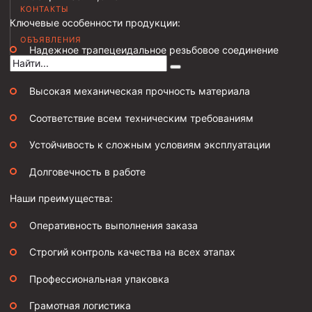
КОНТАКТЫ
Муфта НКВ 73
Ключевые особенности продукции:
ОБЪЯВЛЕНИЯ
Муфта НКВ 60
Надежное трапецеидальное резьбовое соединение
ОТТМ
Муфта НКТ 60
Муфта НКВ 89
Высокая механическая прочность материала
Муфта НКТ 48
Соответствие всем техническим требованиям
Муфта НКТ 33
Устойчивость к сложным условиям эксплуатации
Обсадные трубы и муфты к ним
Долговечность в работе
ГОСТ 31446-2017
Наши преимущества:
ГОСТ 632-80
Оперативность выполнения заказа
Муфты для обсадных труб
Строгий контроль качества на всех этапах
Муфта ОТТМ 102
Профессиональная упаковка
Муфта ОТТГ 245
Грамотная логистика
Муфта ОТТГ 178