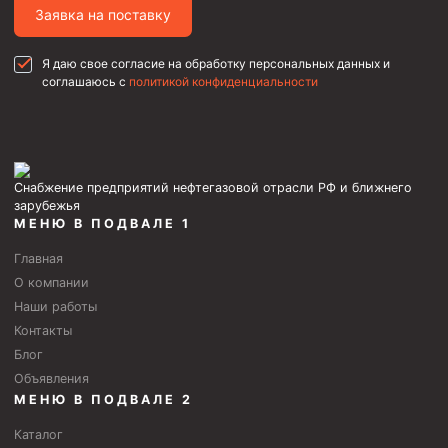
Стропы канатные
Заявка на поставку
Стропы текстильные
Я даю свое согласие на обработку персональных данных и
Стропы цепные
соглашаюсь с
политикой конфиденциальности
Канаты стальные
Элементы линии обвязки
Снабжение предприятий нефтегазовой отрасли РФ и ближнего
зарубежья
МЕНЮ В ПОДВАЛЕ 1
Главная
О компании
Наши работы
Контакты
Блог
Объявления
МЕНЮ В ПОДВАЛЕ 2
Каталог