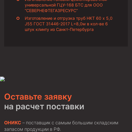
универсальной ГЦУ-168 БТС для ООО
Скреперы механические
“СЕВЕРНЕФТЕГАЗРЕСУРС”
Штанголовки
Изготовление и отгрузка труб НКТ 60 х 5,0
J55 ГОСТ 31446-2017 L=8,0м в кол-ве 6
Удочки ловильные
штук клинту из Санкт-Петербурга
Труболовки
Шламометаллоуловитель ШМУ
Обурочный комплекс ОК
Фрезеры торцевые с фрезерующей воронкой и с
заводным зубом
Магнитные ловители
Фрезеры арбузообразные
Оставьте заявку
Фрезеры стартово-оконные
на расчет поставки
Печати свинцовые
Калибраторы расширители
ОНИКС
– поставщик с самым большим складским
запасом продукции в РФ.
Фрезеры Барракуда