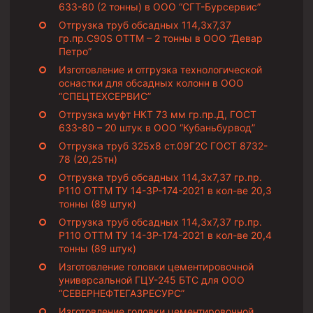
633-80 (2 тонны) в ООО “СГТ-Бурсервис”
Пробки цементировочные
Отгрузка труб обсадных 114,3х7,37
гр.пр.C90S ОТТМ – 2 тонны в ООО “Девар
Скребки корончатые СК и тросовые СТ
Петро”
Центраторы колонные
Изготовление и отгрузка технологической
оснастки для обсадных колонн в ООО
Герметизаторы устьевые
“СПЕЦТЕХСЕРВИС”
Башмаки колонные
Отгрузка муфт НКТ 73 мм гр.пр.Д, ГОСТ
633-80 – 20 штук в ООО “Кубаньбурвод”
Инструмент для бурения и КРС (ловильный, аварийный)
Отгрузка труб 325х8 ст.09Г2С ГОСТ 8732-
78 (20,25тн)
Перья для резки кабеля
Отгрузка труб обсадных 114,3х7,37 гр.пр.
Шаблоны колонные
Р110 ОТТМ ТУ 14-3Р-174-2021 в кол-ве 20,3
тонны (89 штук)
Перья гидромониторные
Отгрузка труб обсадных 114,3х7,37 гр.пр.
Пауки гидравлические
Р110 ОТТМ ТУ 14-3Р-174-2021 в кол-ве 20,4
тонны (89 штук)
Пауки механические
Изготовление головки цементировочной
универсальной ГЦУ-245 БТС для ООО
Желонки
“СЕВЕРНЕФТЕГАЗРЕСУРС”
Ерши механические
Изготовление головки цементировочной