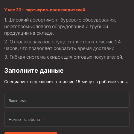
Фрезеры пилотные
У нас 30+ партнеров-производителей
Райберы конусные
Широкий ассортимент бурового оборудования,
нефтепромыслового оборудования и трубной
Фрезеры кольцевые
продукции на складе.
Фрезеры-долота торцевые
Отправка заказов осуществляется в течение 24
Ключи
часов, что позволяет сократить время доставки.
Гибкая система скидок для оптовых покупателей.
Фрезерующие инструменты
Клинья — отклонители
Заполните данные
Метчики ловильные
Специалист перезвонит в течение 15 минут в рабочие часы
Колокола ловильные
Быстроразъёмные соединения (БРС)
Ваше имя
Рукава буровые
Стропы
Номер телефона
Стропы канатные ВК