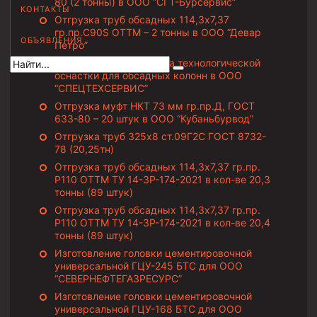
80 (2 тонны) в ООО “СГТ-Бурсервис”
КОНТАКТЫ
Муфта НКВ 73
Отгрузка труб обсадных 114,3х7,37
гр.пр.C90S ОТТМ – 2 тонны в ООО “Девар
ОБЪЯВЛЕНИЯ
Муфта НКВ 60
Петро”
Изготовление и отгрузка технологической
Муфта НКТ 60
оснастки для обсадных колонн в ООО
“СПЕЦТЕХСЕРВИС”
Муфта НКВ 89
Отгрузка муфт НКТ 73 мм гр.пр.Д, ГОСТ
Муфта НКТ 48
633-80 – 20 штук в ООО “Кубаньбурвод”
Муфта НКТ 33
Отгрузка труб 325х8 ст.09Г2С ГОСТ 8732-
78 (20,25тн)
Отгрузка труб обсадных 114,3х7,37 гр.пр.
Обсадные трубы и муфты к ним
Р110 ОТТМ ТУ 14-3Р-174-2021 в кол-ве 20,3
ГОСТ 31446-2017
тонны (89 штук)
Отгрузка труб обсадных 114,3х7,37 гр.пр.
ГОСТ 632-80
Р110 ОТТМ ТУ 14-3Р-174-2021 в кол-ве 20,4
тонны (89 штук)
Муфты для обсадных труб
Изготовление головки цементировочной
универсальной ГЦУ-245 БТС для ООО
Муфта ОТТМ 102
“СЕВЕРНЕФТЕГАЗРЕСУРС”
Муфта ОТТГ 245
Изготовление головки цементировочной
универсальной ГЦУ-168 БТС для ООО
Муфта ОТТГ 178