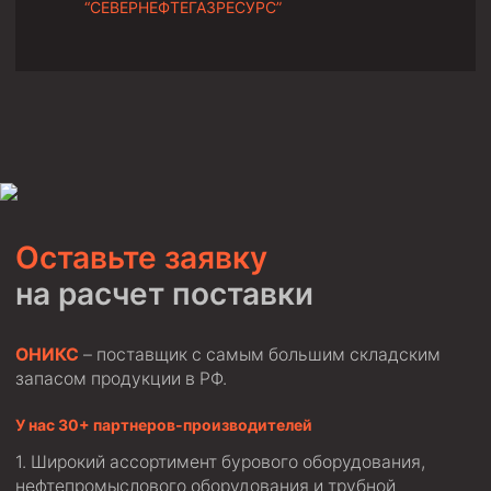
“СЕВЕРНЕФТЕГАЗРЕСУРС”
Муфта ОТТМ 146
Муфта БТС 324
Муфта БТС 245
Муфта БТС 178
Муфта БТС 168
Муфта ОТТМ 127
Оставьте заявку
Муфта БТС 146
на расчет поставки
Муфта ОТТМ 245
Муфта ОТТМ 324
ОНИКС
– поставщик с самым большим складским
Муфта ОТТМ 178
запасом продукции в РФ.
Муфта ОТТМ 168
У нас 30+ партнеров-производителей
Муфта ОТТМ 114
Широкий ассортимент бурового оборудования,
Муфта ОТТГ 168
нефтепромыслового оборудования и трубной