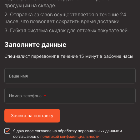
продукции на складе.
Муфта ОТТГ 146
Отправка заказов осуществляется в течение 24
Муфта ОТТГ 127
часов, что позволяет сократить время доставки.
Муфта ОТТГ 114
Гибкая система скидок для оптовых покупателей.
Буровое оборудование
Заполните данные
Фонтанная и запорная арматура
Специалист перезвонит в течение 15 минут в рабочие часы
Оборудование для трубопроводов и манифольдов
высокого давления
Ваше имя
Задвижки буровые
Буровые насосы
Номер телефона
Противовыбросовое оборудование
Системы верхнего привода (СВП)
Заявка на поставку
Элеваторы трубные
Я даю свое согласие на обработку персональных данных и
Буровые установки
соглашаюсь с
политикой конфиденциальности