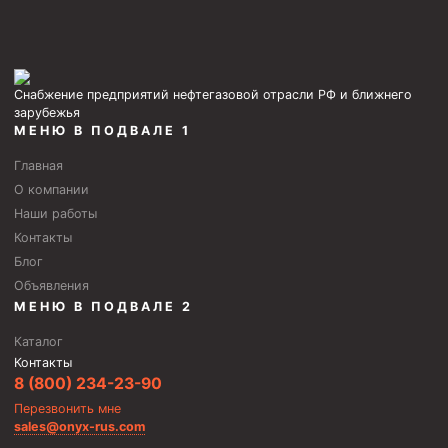
Циркуляционные системы и оборудование для
приготовления и очистки бурового раствора
Технологическая оснастка обсадных колонн
Патрубки цементировочные ПЦ
Снабжение предприятий нефтегазовой отрасли РФ и ближнего
зарубежья
Краны шаровые КШЗ
МЕНЮ В ПОДВАЛЕ 1
Головки цементировочные универсальные
Главная
Устройство экранирующее для цементирования
О компании
скважин УЭЦС
Наши работы
Контакты
Турбулизаторы типа ЦТ
Блог
Разъединители резьбовые РР
Объявления
Переводники
МЕНЮ В ПОДВАЛЕ 2
Кольца ограничительные ПЦ и ЦЦ
Каталог
Контакты
Клапаны обратные
8 (800) 234-23-90
Краны шаровые и пробковые
Перезвонить мне
sales@onyx-rus.com
Муфты ступенчатого цементирования