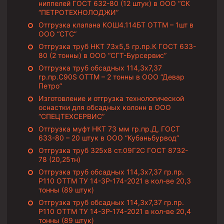
Циркуляционные системы и оборудование для
ниппелей ГОСТ 632-80 (12 штук) в ООО “СК
приготовления и очистки бурового раствора
“ПЕТРОТЕХНОЛОДЖИ”
Отгрузка клапана КОШ4.114БТ ОТТМ – 1шт в
Технологическая оснастка обсадных колонн
ООО “СТС”
Патрубки цементировочные ПЦ
Отгрузка труб НКТ 73х5,5 гр.пр.К ГОСТ 633-
80 (2 тонны) в ООО “СГТ-Бурсервис”
Краны шаровые КШЗ
Отгрузка труб обсадных 114,3х7,37
гр.пр.C90S ОТТМ – 2 тонны в ООО “Девар
Головки цементировочные универсальные
Петро”
Устройство экранирующее для цементирования
Изготовление и отгрузка технологической
скважин УЭЦС
оснастки для обсадных колонн в ООО
“СПЕЦТЕХСЕРВИС”
Турбулизаторы типа ЦТ
Отгрузка муфт НКТ 73 мм гр.пр.Д, ГОСТ
Разъединители резьбовые РР
633-80 – 20 штук в ООО “Кубаньбурвод”
Отгрузка труб 325х8 ст.09Г2С ГОСТ 8732-
Переводники
78 (20,25тн)
Кольца ограничительные ПЦ и ЦЦ
Отгрузка труб обсадных 114,3х7,37 гр.пр.
Р110 ОТТМ ТУ 14-3Р-174-2021 в кол-ве 20,3
Клапаны обратные
тонны (89 штук)
Отгрузка труб обсадных 114,3х7,37 гр.пр.
Краны шаровые и пробковые
Р110 ОТТМ ТУ 14-3Р-174-2021 в кол-ве 20,4
Муфты ступенчатого цементирования
тонны (89 штук)