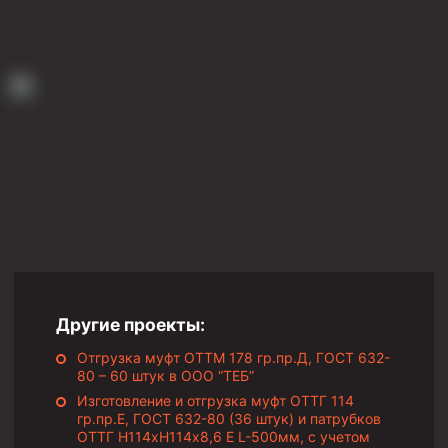
Муфта ОТТГ 146
Муфта ОТТГ 127
Муфта ОТТГ 114
Буровое оборудование
Фонтанная и запорная арматура
Оборудование для трубопроводов и манифольдов
высокого давления
Задвижки буровые
Буровые насосы
Противовыбросовое оборудование
Другие проекты:
Системы верхнего привода (СВП)
Отгрузка муфт ОТТМ 178 гр.пр.Д, ГОСТ 632-
80 – 60 штук в ООО “ТЕБ”
Элеваторы трубные
Изготовление и отгрузка муфт ОТТГ 114
гр.пр.Е, ГОСТ 632-80 (36 штук) и патрубков
Буровые установки
ОТТГ Н114хН114х8,6 Е L-500мм, с учетом