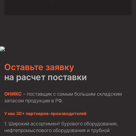
Пробки цементировочные
Скребки корончатые СК и тросовые СТ
Центраторы колонные
Герметизаторы устьевые
Башмаки колонные
Инструмент для бурения и КРС (ловильный, аварийный)
Оставьте заявку
Перья для резки кабеля
на расчет поставки
Шаблоны колонные
Перья гидромониторные
ОНИКС
– поставщик с самым большим складским
запасом продукции в РФ.
Пауки гидравлические
Пауки механические
У нас 30+ партнеров-производителей
Желонки
Широкий ассортимент бурового оборудования,
нефтепромыслового оборудования и трубной
Ерши механические