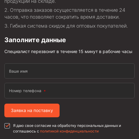
продукции на складе.
Скреперы механические
Отправка заказов осуществляется в течение 24
часов, что позволяет сократить время доставки.
Штанголовки
Гибкая система скидок для оптовых покупателей.
Удочки ловильные
Труболовки
Заполните данные
Шламометаллоуловитель ШМУ
Специалист перезвонит в течение 15 минут в рабочие часы
Обурочный комплекс ОК
Фрезеры торцевые с фрезерующей воронкой и с
Ваше имя
заводным зубом
Магнитные ловители
Номер телефона
Фрезеры арбузообразные
Фрезеры стартово-оконные
Заявка на поставку
Печати свинцовые
Я даю свое согласие на обработку персональных данных и
Калибраторы расширители
соглашаюсь с
политикой конфиденциальности
Фрезеры Барракуда