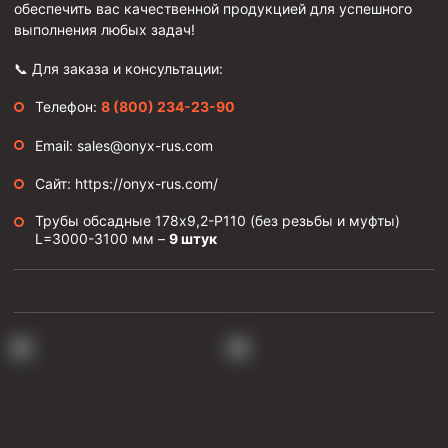
обеспечить вас качественной продукцией для успешного
выполнения любых задач!
Муфта ОТТМ 146
Муфта БТС 324
📞 Для заказа и консультации:
Муфта БТС 245
Телефон:
8 (800) 234-23-90
Муфта БТС 178
Email: sales@onyx-rus.com
Муфта БТС 168
Сайт: https://onyx-rus.com/
Муфта ОТТМ 127
Трубы обсадные 178х9,2-Р110 (без резьбы и муфты)
Муфта БТС 146
L=3000-3100 мм –
9 штук
Муфта ОТТМ 245
Муфта ОТТМ 324
Муфта ОТТМ 178
Муфта ОТТМ 168
Муфта ОТТМ 114
Муфта ОТТГ 168