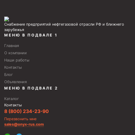
Фрезеры пилотные
Райберы конусные
Снабжение предприятий нефтегазовой отрасли РФ и ближнего
Фрезеры кольцевые
зарубежья
МЕНЮ В ПОДВАЛЕ 1
Фрезеры-долота торцевые
Главная
Ключи
О компании
Фрезерующие инструменты
Наши работы
Контакты
Клинья — отклонители
Блог
Метчики ловильные
Объявления
Колокола ловильные
МЕНЮ В ПОДВАЛЕ 2
Каталог
Быстроразъёмные соединения (БРС)
Контакты
Рукава буровые
8 (800) 234-23-90
Перезвонить мне
Стропы
sales@onyx-rus.com
Стропы канатные ВК