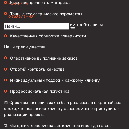
Высокая прочность материала
КОНТАКТЫ
Муфта НКВ 73
Точные геометрические параметры
ОБЪЯВЛЕНИЯ
Муфта НКВ 60
Соответствие всем техническим требованиям
Муфта НКТ 60
Качественная обработка поверхности
Муфта НКВ 89
Муфта НКТ 48
Наши преимущества:
Муфта НКТ 33
Оперативное выполнение заказов
Обсадные трубы и муфты к ним
Строгий контроль качества
ГОСТ 31446-2017
Индивидуальный подход к каждому клиенту
ГОСТ 632-80
Профессиональная логистика
Муфты для обсадных труб
📅 Сроки выполнения: заказ был реализован в кратчайшие
сроки, что позволило клиенту своевременно приступить к
Муфта ОТТМ 102
реализации проекта.
Муфта ОТТГ 245
🤝 Мы ценим доверие наших клиентов и всегда готовы
Муфта ОТТГ 178