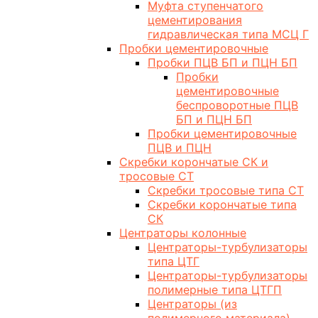
Муфта ступенчатого
цементирования
гидравлическая типа МСЦ Г
Пробки цементировочные
Пробки ПЦВ БП и ПЦН БП
Пробки
цементировочные
беспроворотные ПЦВ
БП и ПЦН БП
Пробки цементировочные
ПЦВ и ПЦН
Скребки корончатые СК и
тросовые СТ
Скребки тросовые типа СТ
Скребки корончатые типа
СК
Центраторы колонные
Центраторы-турбулизаторы
типа ЦТГ
Центраторы-турбулизаторы
полимерные типа ЦТГП
Центраторы (из