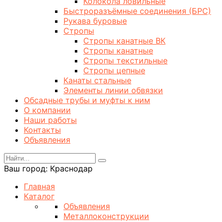
Колокола ловильные
Быстроразъёмные соединения (БРС)
Рукава буровые
Стропы
Стропы канатные ВК
Стропы канатные
Стропы текстильные
Стропы цепные
Канаты стальные
Элементы линии обвязки
Обсадные трубы и муфты к ним
О компании
Наши работы
Контакты
Объявления
Ваш город:
Краснодар
Главная
Каталог
Объявления
Металлоконструкции