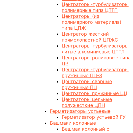
Центраторы-турбулизаторы
полимерные типа ЦТГП
Центраторы (из
полимерного материала)
типа ЦПЖ
Центратор жесткий
прямолопастной ЦПЖС
Центраторы-турбулизаторы
литые алюминиевые ЦТГЛ
Центраторы роликовые типа
ЦР
Центраторы-турбулизаторы
пружинные ПЦ-3
Центраторы сварные
пружинные ПЦ
Центраторы пружинные ЦЦ
Центраторы цельные
полужесткие ЦПН
Герметизаторы устьевые
Герметизатор устьевой ГУ
Башмаки колонные
Башмак колонный с