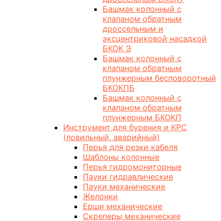
Башмак колонный с
клапаном обратным
дроссельным и
эксцентриковой насадкой
БКОК Э
Башмак колонный с
клапаном обратным
плунжерным бесповоротный
БКОКПБ
Башмак колонный с
клапаном обратным
плунжерным БКОКП
Инструмент для бурения и КРС
(ловильный, аварийный)
Перья для резки кабеля
Шаблоны колонные
Перья гидромониторные
Пауки гидравлические
Пауки механические
Желонки
Ерши механические
Скреперы механические