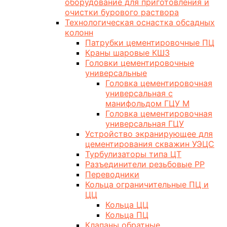
оборудование для приготовления и
очистки бурового раствора
Технологическая оснастка обсадных
колонн
Патрубки цементировочные ПЦ
Краны шаровые КШЗ
Головки цементировочные
универсальные
Головка цементировочная
универсальная с
манифольдом ГЦУ М
Головка цементировочная
универсальная ГЦУ
Устройство экранирующее для
цементирования скважин УЭЦС
Турбулизаторы типа ЦТ
Разъединители резьбовые РР
Переводники
Кольца ограничительные ПЦ и
ЦЦ
Кольца ЦЦ
Кольца ПЦ
Клапаны обратные