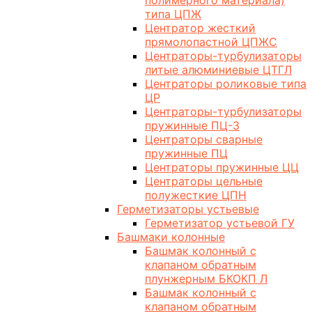
полимерного материала)
типа ЦПЖ
Центратор жесткий
прямолопастной ЦПЖС
Центраторы-турбулизаторы
литые алюминиевые ЦТГЛ
Центраторы роликовые типа
ЦР
Центраторы-турбулизаторы
пружинные ПЦ-3
Центраторы сварные
пружинные ПЦ
Центраторы пружинные ЦЦ
Центраторы цельные
полужесткие ЦПН
Герметизаторы устьевые
Герметизатор устьевой ГУ
Башмаки колонные
Башмак колонный с
клапаном обратным
плунжерным БКОКП Л
Башмак колонный с
клапаном обратным