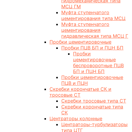
гидромеханическая типа
МСЦ ГМ
Муфта ступенчатого
цементирования типа МСЦ
Муфта ступенчатого
цементирования
гидравлическая типа МСЦ Г
Пробки цементировочные
Пробки ПЦВ БП и ПЦН БП
Пробки
цементировочные
беспроворотные ПЦВ
БП и ПЦН БП
Пробки цементировочные
ПЦВ и ПЦН
Скребки корончатые СК и
тросовые СТ
Скребки тросовые типа СТ
Скребки корончатые типа
СК
Центраторы колонные
Центраторы-турбулизаторы
типа ЦТГ