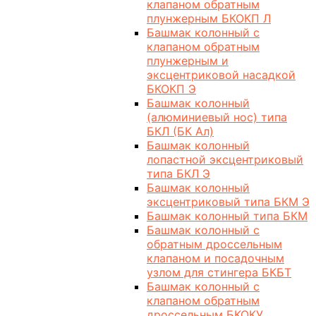
клапаном обратным
плунжерным БКОКП Л
Башмак колонный с
клапаном обратным
плунжерным и
эксцентриковой насадкой
БКОКП Э
Башмак колонный
(алюминиевый нос) типа
БКЛ (БК Ал)
Башмак колонный
лопастной эксцентриковый
типа БКЛ Э
Башмак колонный
эксцентриковый типа БКМ Э
Башмак колонный типа БКМ
Башмак колонный с
обратным дроссельным
клапаном и посадочным
узлом для стингера БКБТ
Башмак колонный с
клапаном обратным
дроссельным БКОКУ