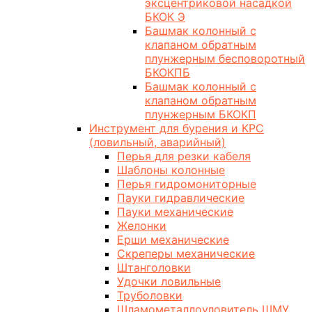
эксцентриковой насадкой
БКОК Э
Башмак колонный с
клапаном обратным
плунжерным бесповоротный
БКОКПБ
Башмак колонный с
клапаном обратным
плунжерным БКОКП
Инструмент для бурения и КРС
(ловильный, аварийный)
Перья для резки кабеля
Шаблоны колонные
Перья гидромониторные
Пауки гидравлические
Пауки механические
Желонки
Ерши механические
Скреперы механические
Штанголовки
Удочки ловильные
Труболовки
Шламометаллоуловитель ШМУ