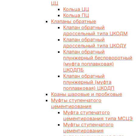
ЦЦ
Кольца ЦЦ
Кольца ПЦ
Клапаны обратные
Клапан обратный
дроссельный типа ЦКОДМ
Клапан обратный
дроссельный типа ЦКОДУ
Клапан обратный
плунжерный бесповоротный
(муфта поплавковая)
ЦКОДПБ
Клапан обратный
плунжерный (муфта
поплавковая) ЦКОДП
Краны шаровые и пробковые
Муфты ступенчатого
цементирования
Муфта ступечатого
цементирования типа МСЦЭ
Муфты ступенчатого
цементирования