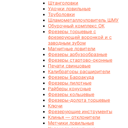
Штанголовки
Удочки ловильные
Труболовки
Шламометаллоуловитель ШМУ
Обурочный комплекс ОК
Фрезеры торцевые с
фрезерующей воронкой и с
заводным зубом
Магнитные ловители
Фрезеры арбузообразные
Фрезеры стартово-оконные
Печати свинцовые
Калибраторы расширители
Фрезеры Барракуда
Фрезеры пилотные
Райберы конусные
Фрезеры кольцевые
Фрезеры-долота торцевые
Ключи
Фрезерующие инструменты
Клинья — отклонители
Метчики ловильные