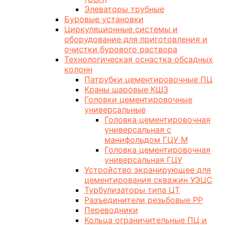
Элеваторы трубные
Буровые установки
Циркуляционные системы и
оборудование для приготовления и
очистки бурового раствора
Технологическая оснастка обсадных
колонн
Патрубки цементировочные ПЦ
Краны шаровые КШЗ
Головки цементировочные
универсальные
Головка цементировочная
универсальная с
манифольдом ГЦУ М
Головка цементировочная
универсальная ГЦУ
Устройство экранирующее для
цементирования скважин УЭЦС
Турбулизаторы типа ЦТ
Разъединители резьбовые РР
Переводники
Кольца ограничительные ПЦ и