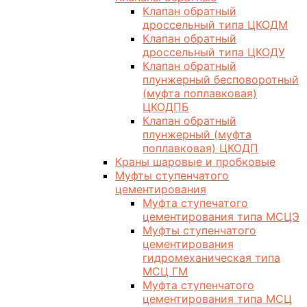
Клапан обратный
дроссельный типа ЦКОДМ
Клапан обратный
дроссельный типа ЦКОДУ
Клапан обратный
плунжерный бесповоротный
(муфта поплавковая)
ЦКОДПБ
Клапан обратный
плунжерный (муфта
поплавковая) ЦКОДП
Краны шаровые и пробковые
Муфты ступенчатого
цементирования
Муфта ступечатого
цементирования типа МСЦЭ
Муфты ступенчатого
цементирования
гидромеханическая типа
МСЦ ГМ
Муфта ступенчатого
цементирования типа МСЦ