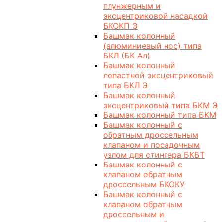
плунжерным и
эксцентриковой насадкой
БКОКП Э
Башмак колонный
(алюминиевый нос) типа
БКЛ (БК Ал)
Башмак колонный
лопастной эксцентриковый
типа БКЛ Э
Башмак колонный
эксцентриковый типа БКМ Э
Башмак колонный типа БКМ
Башмак колонный с
обратным дроссельным
клапаном и посадочным
узлом для стингера БКБТ
Башмак колонный с
клапаном обратным
дроссельным БКОКУ
Башмак колонный с
клапаном обратным
дроссельным и