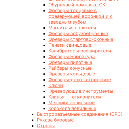
Обурочный комплекс ОК
Фрезеры торцевые с
фрезерующей воронкой и с
заводным зубом
Магнитные ловители
Фрезеры арбузообразные
Фрезеры стартово-оконные
Печати свинцовые
Калибраторы расширители
Фрезеры Барракуда
Фрезеры пилотные
Райберы конусные
Фрезеры кольцевые
Фрезеры-долота торцевые
Ключи
Фрезерующие инструменты
Клинья — отклонители
Метчики ловильные
Колокола ловильные
Быстроразъёмные соединения (БРС)
Рукава буровые
Стропы