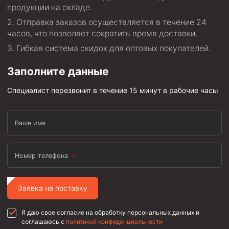
продукции на складе.
Пробки цементировочные
Отправка заказов осуществляется в течение 24
Скребки корончатые СК и тросовые СТ
часов, что позволяет сократить время доставки.
Центраторы колонные
Гибкая система скидок для оптовых покупателей.
Герметизаторы устьевые
Заполните данные
Башмаки колонные
Специалист перезвонит в течение 15 минут в рабочие часы
Инструмент для бурения и КРС (ловильный, аварийный)
Перья для резки кабеля
Ваше имя
Шаблоны колонные
Перья гидромониторные
Номер телефона
Пауки гидравлические
Заявка на поставку
Пауки механические
Желонки
Я даю свое согласие на обработку персональных данных и
соглашаюсь с
политикой конфиденциальности
Ерши механические