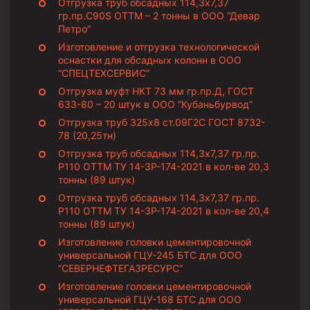
Отгрузка труб обсадных 114,3х7,37
Муфта ОТТГ 146
гр.пр.C90S ОТТМ – 2 тонны в ООО “Девар
Петро”
Муфта ОТТГ 127
Изготовление и отгрузка технологической
Муфта ОТТГ 114
оснастки для обсадных колонн в ООО
“СПЕЦТЕХСЕРВИС”
Буровое оборудование
Отгрузка муфт НКТ 73 мм гр.пр.Д, ГОСТ
633-80 – 20 штук в ООО “Кубаньбурвод”
Фонтанная и запорная арматура
Отгрузка труб 325х8 ст.09Г2С ГОСТ 8732-
Оборудование для трубопроводов и манифольдов
78 (20,25тн)
высокого давления
Отгрузка труб обсадных 114,3х7,37 гр.пр.
Р110 ОТТМ ТУ 14-3Р-174-2021 в кол-ве 20,3
Задвижки буровые
тонны (89 штук)
Буровые насосы
Отгрузка труб обсадных 114,3х7,37 гр.пр.
Р110 ОТТМ ТУ 14-3Р-174-2021 в кол-ве 20,4
Противовыбросовое оборудование
тонны (89 штук)
Системы верхнего привода (СВП)
Изготовление головки цементировочной
универсальной ГЦУ-245 БТС для ООО
Элеваторы трубные
“СЕВЕРНЕФТЕГАЗРЕСУРС”
Изготовление головки цементировочной
Буровые установки
универсальной ГЦУ-168 БТС для ООО