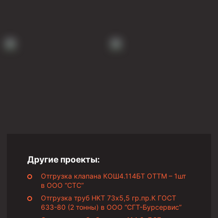
Муфта ОТТМ 146
Муфта БТС 324
Муфта БТС 245
Муфта БТС 178
Муфта БТС 168
Муфта ОТТМ 127
Муфта БТС 146
Муфта ОТТМ 245
Муфта ОТТМ 324
Другие проекты:
Муфта ОТТМ 178
Отгрузка клапана КОШ4.114БТ ОТТМ – 1шт
Муфта ОТТМ 168
в ООО “СТС”
Муфта ОТТМ 114
Отгрузка труб НКТ 73х5,5 гр.пр.К ГОСТ
633-80 (2 тонны) в ООО “СГТ-Бурсервис”
Муфта ОТТГ 168