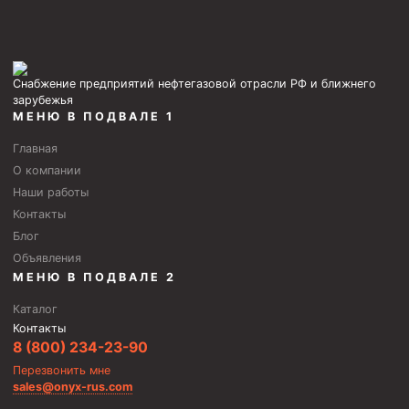
Скреперы механические
Штанголовки
Удочки ловильные
Снабжение предприятий нефтегазовой отрасли РФ и ближнего
зарубежья
Труболовки
МЕНЮ В ПОДВАЛЕ 1
Шламометаллоуловитель ШМУ
Главная
О компании
Обурочный комплекс ОК
Наши работы
Фрезеры торцевые с фрезерующей воронкой и с
Контакты
заводным зубом
Блог
Магнитные ловители
Объявления
МЕНЮ В ПОДВАЛЕ 2
Фрезеры арбузообразные
Фрезеры стартово-оконные
Каталог
Контакты
Печати свинцовые
8 (800) 234-23-90
Калибраторы расширители
Перезвонить мне
sales@onyx-rus.com
Фрезеры Барракуда