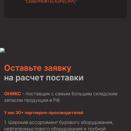
“СЕВЕРНЕФТЕГАЗРЕСУРС”
Циркуляционные системы и оборудование для
приготовления и очистки бурового раствора
Технологическая оснастка обсадных колонн
Патрубки цементировочные ПЦ
Краны шаровые КШЗ
Головки цементировочные универсальные
Устройство экранирующее для цементирования
скважин УЭЦС
Оставьте заявку
Турбулизаторы типа ЦТ
на расчет поставки
Разъединители резьбовые РР
Переводники
ОНИКС
– поставщик с самым большим складским
Кольца ограничительные ПЦ и ЦЦ
запасом продукции в РФ.
Клапаны обратные
У нас 30+ партнеров-производителей
Краны шаровые и пробковые
Широкий ассортимент бурового оборудования,
Муфты ступенчатого цементирования
нефтепромыслового оборудования и трубной