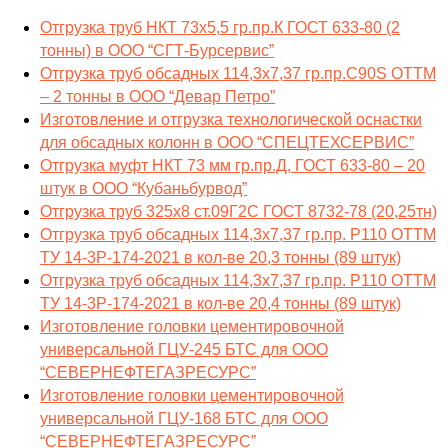
Отгрузка труб НКТ 73х5,5 гр.пр.К ГОСТ 633-80 (2
тонны) в ООО “СГТ-Бурсервис”
Отгрузка труб обсадных 114,3х7,37 гр.пр.C90S ОТТМ
– 2 тонны в ООО “Девар Петро”
Изготовление и отгрузка технологической оснастки
для обсадных колонн в ООО “СПЕЦТЕХСЕРВИС”
Отгрузка муфт НКТ 73 мм гр.пр.Д, ГОСТ 633-80 – 20
штук в ООО “Кубаньбурвод”
Отгрузка труб 325х8 ст.09Г2С ГОСТ 8732-78 (20,25тн)
Отгрузка труб обсадных 114,3х7,37 гр.пр. Р110 ОТТМ
ТУ 14-3Р-174-2021 в кол-ве 20,3 тонны (89 штук)
Отгрузка труб обсадных 114,3х7,37 гр.пр. Р110 ОТТМ
ТУ 14-3Р-174-2021 в кол-ве 20,4 тонны (89 штук)
Изготовление головки цементировочной
универсальной ГЦУ-245 БТС для ООО
“СЕВЕРНЕФТЕГАЗРЕСУРС”
Изготовление головки цементировочной
универсальной ГЦУ-168 БТС для ООО
“СЕВЕРНЕФТЕГАЗРЕСУРС”