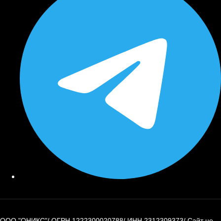
ООО "ОНИКС"
/
ОГРН 1222300020788
/
ИНН 2312309373
/
Сайт не