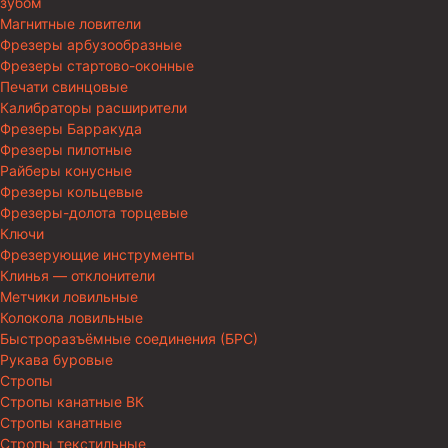
зубом
Магнитные ловители
Фрезеры арбузообразные
Фрезеры стартово-оконные
Печати свинцовые
Калибраторы расширители
Фрезеры Барракуда
Фрезеры пилотные
Райберы конусные
Фрезеры кольцевые
Фрезеры-долота торцевые
Ключи
Фрезерующие инструменты
Клинья — отклонители
Метчики ловильные
Колокола ловильные
Быстроразъёмные соединения (БРС)
Рукава буровые
Стропы
Стропы канатные ВК
Стропы канатные
Стропы текстильные