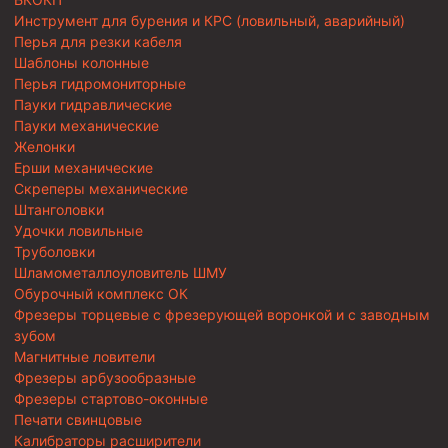
Инструмент для бурения и КРС (ловильный, аварийный)
Перья для резки кабеля
Шаблоны колонные
Перья гидромониторные
Пауки гидравлические
Пауки механические
Желонки
Ерши механические
Скреперы механические
Штанголовки
Удочки ловильные
Труболовки
Шламометаллоуловитель ШМУ
Обурочный комплекс ОК
Фрезеры торцевые с фрезерующей воронкой и с заводным
зубом
Магнитные ловители
Фрезеры арбузообразные
Фрезеры стартово-оконные
Печати свинцовые
Калибраторы расширители