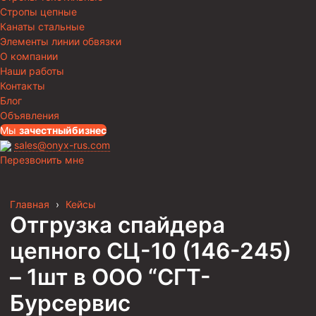
Стропы цепные
Канаты стальные
Элементы линии обвязки
О компании
Наши работы
Контакты
Блог
Объявления
Мы
за
честныйбизнес
sales@onyx-rus.com
Перезвонить мне
Главная
›
Кейсы
Отгрузка спайдера
цепного СЦ-10 (146-245)
– 1шт в ООО “СГТ-
Бурсервис