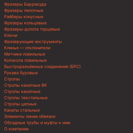
Фрезеры Барракуда
Фрезеры пилотные
Райберы конусные
Фрезеры кольцевые
Фрезеры-долота торцевые
Ключи
Фрезерующие инструменты
Клинья — отклонители
Метчики ловильные
Колокола ловильные
Быстроразъёмные соединения (БРС)
Рукава буровые
Стропы
Стропы канатные ВК
Стропы канатные
Стропы текстильные
Стропы цепные
Канаты стальные
Элементы линии обвязки
Обсадные трубы и муфты к ним
О компании