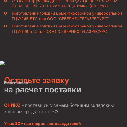
Отгрузка труб обсадных 114,3х7,37 гр.пр. Р110 ОТТМ
ТУ 14-3Р-174-2021 в кол-ве 20,4 тонны (89 штук)
Изготовление головки цементировочной универсальной
ГЦУ-245 БТС для ООО “СЕВЕРНЕФТЕГАЗРЕСУРС”
Изготовление головки цементировочной универсальной
ГЦУ-168 БТС для ООО “СЕВЕРНЕФТЕГАЗРЕСУРС”
Оставьте заявку
Ваше имя
Номер телефона
на расчет поставки
ОНИКС
– поставщик с самым большим складским
запасом продукции в РФ.
У нас 30+ партнеров-производителей