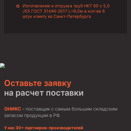
Изготовление и отгрузка труб НКТ 60 х 5,0
Фрезеры кольцевые
J55 ГОСТ 31446-2017 L=8,0м в кол-ве 6
Фрезеры-долота торцевые
штук клинту из Санкт-Петербурга
Ключи
Фрезерующие инструменты
Клинья — отклонители
Метчики ловильные
Колокола ловильные
Быстроразъёмные соединения (БРС)
Оставьте заявку
Рукава буровые
на расчет поставки
Стропы
Стропы канатные ВК
ОНИКС
– поставщик с самым большим складским
Стропы канатные
запасом продукции в РФ.
Стропы текстильные
У нас 30+ партнеров-производителей