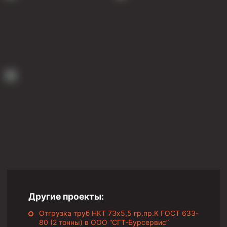
Скребки корончатые СК и тросовые СТ
Центраторы колонные
Герметизаторы устьевые
Башмаки колонные
Инструмент для бурения и КРС (ловильный, аварийный)
Перья для резки кабеля
Шаблоны колонные
Перья гидромониторные
Пауки гидравлические
Пауки механические
Желонки
Ерши механические
Другие проекты:
Скреперы механические
Отгрузка труб НКТ 73х5,5 гр.пр.К ГОСТ 633-
80 (2 тонны) в ООО “СГТ-Бурсервис”