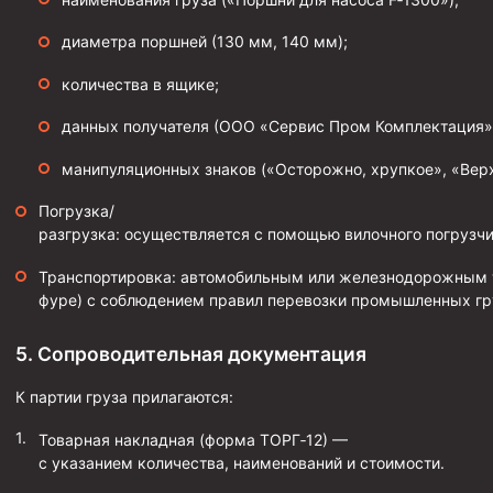
Муфта ОТТМ 146
диаметра поршней (
130 мм
,
140 мм
);
Муфта БТС 324
количества в ящике;
Муфта БТС 245
данных получателя (ООО «Сервис Пром Комплектация»,
Муфта БТС 178
манипуляционных знаков («Осторожно, хрупкое», «Верх
Муфта БТС 168
Погрузка/
Муфта ОТТМ 127
разгрузка: осуществляется с помощью вилочного погрузчи
Муфта БТС 146
Транспортировка: автомобильным или железнодорожным т
Муфта ОТТМ 245
фуре) с соблюдением правил перевозки промышленных гр
Муфта ОТТМ 324
5. Сопроводительная документация
Муфта ОТТМ 178
К партии груза прилагаются:
Муфта ОТТМ 168
Товарная накладная (форма ТОРГ‑12) —
Муфта ОТТМ 114
с указанием количества, наименований и стоимости.
Муфта ОТТГ 168