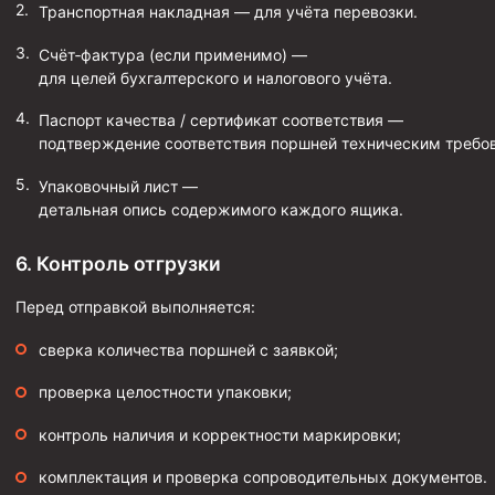
Транспортная накладная — для учёта перевозки.
Муфта ОТТГ 146
Счёт‑фактура (если применимо) —
Муфта ОТТГ 127
для целей бухгалтерского и налогового учёта.
Муфта ОТТГ 114
Паспорт качества / сертификат соответствия —
Буровое оборудование
подтверждение соответствия поршней техническим требов
Фонтанная и запорная арматура
Упаковочный лист —
детальная опись содержимого каждого ящика.
Оборудование для трубопроводов и манифольдов высоко
Задвижки буровые
6. Контроль отгрузки
Буровые насосы
Перед отправкой выполняется:
Противовыбросовое оборудование
сверка количества поршней с заявкой;
Системы верхнего привода (СВП)
проверка целостности упаковки;
Элеваторы трубные
контроль наличия и корректности маркировки;
Буровые установки
комплектация и проверка сопроводительных документов.
Циркуляционные системы и оборудование для приготовлени