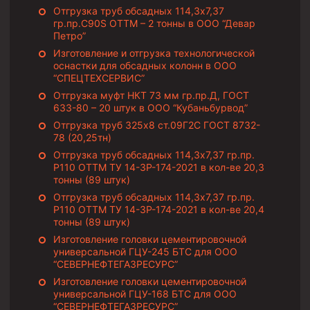
Штанголовки
Отгрузка труб обсадных 114,3х7,37
гр.пр.C90S ОТТМ – 2 тонны в ООО “Девар
Удочки ловильные
Петро”
Труболовки
Изготовление и отгрузка технологической
оснастки для обсадных колонн в ООО
Шламометаллоуловитель ШМУ
“СПЕЦТЕХСЕРВИС”
Обурочный комплекс ОК
Отгрузка муфт НКТ 73 мм гр.пр.Д, ГОСТ
633-80 – 20 штук в ООО “Кубаньбурвод”
Фрезеры торцевые с фрезерующей воронкой и с заводн
Отгрузка труб 325х8 ст.09Г2С ГОСТ 8732-
78 (20,25тн)
Магнитные ловители
Отгрузка труб обсадных 114,3х7,37 гр.пр.
Фрезеры арбузообразные
Р110 ОТТМ ТУ 14-3Р-174-2021 в кол-ве 20,3
тонны (89 штук)
Фрезеры стартово-оконные
Отгрузка труб обсадных 114,3х7,37 гр.пр.
Печати свинцовые
Р110 ОТТМ ТУ 14-3Р-174-2021 в кол-ве 20,4
тонны (89 штук)
Калибраторы расширители
Изготовление головки цементировочной
универсальной ГЦУ-245 БТС для ООО
Фрезеры Барракуда
“СЕВЕРНЕФТЕГАЗРЕСУРС”
Фрезеры пилотные
Изготовление головки цементировочной
универсальной ГЦУ-168 БТС для ООО
Райберы конусные
“СЕВЕРНЕФТЕГАЗРЕСУРС”