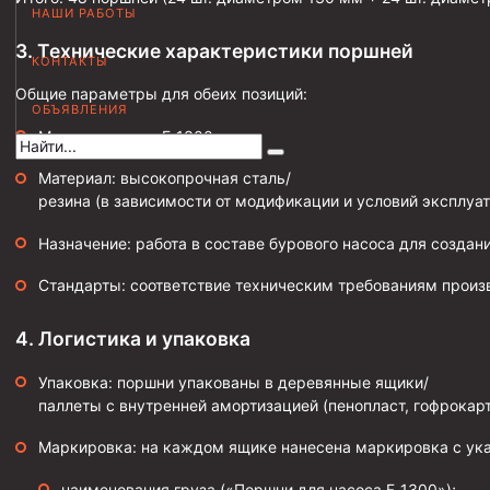
НАШИ РАБОТЫ
Муфта НКВ 73
3. Технические характеристики поршней
КОНТАКТЫ
Муфта НКВ 60
Общие параметры для обеих позиций:
Муфта НКТ 60
ОБЪЯВЛЕНИЯ
Модель насоса: F‑1300.
Муфта НКВ 89
Муфта НКТ 48
Материал: высокопрочная сталь/
резина (в зависимости от модификации и условий эксплуат
Муфта НКТ 33
Назначение: работа в составе бурового насоса для создан
Обсадные трубы и муфты к ним
Стандарты: соответствие техническим требованиям произ
ГОСТ 31446-2017
ГОСТ 632-80
4. Логистика и упаковка
Муфты для обсадных труб
Упаковка: поршни упакованы в деревянные ящики/
паллеты с внутренней амортизацией (пенопласт, гофрокар
Муфта ОТТМ 102
Маркировка: на каждом ящике нанесена маркировка с ук
Муфта ОТТГ 245
Муфта ОТТГ 178
наименования груза («Поршни для насоса F‑1300»);