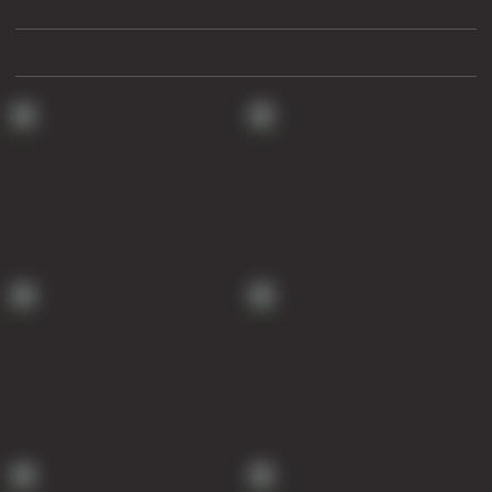
Технологическая оснастка обсадных колонн
Патрубки цементировочные ПЦ
Краны шаровые КШЗ
Головки цементировочные универсальные
Устройство экранирующее для цементирования скважин
Турбулизаторы типа ЦТ
Разъединители резьбовые РР
Переводники
Кольца ограничительные ПЦ и ЦЦ
Клапаны обратные
Краны шаровые и пробковые
Муфты ступенчатого цементирования
Пробки цементировочные