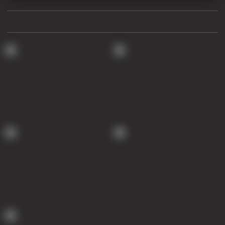
Муфта ОТТГ 146
Муфта ОТТГ 127
Муфта ОТТГ 114
Буровое оборудование
Фонтанная и запорная арматура
Оборудование для трубопроводов и манифольдов
высокого давления
Задвижки буровые
Буровые насосы
Противовыбросовое оборудование
Системы верхнего привода (СВП)
Элеваторы трубные
Буровые установки