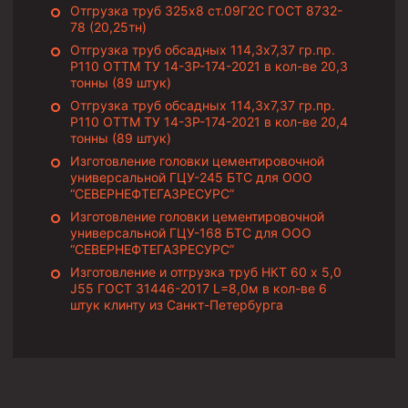
Отгрузка труб 325х8 ст.09Г2С ГОСТ 8732-
Пробки цементировочные
78 (20,25тн)
Отгрузка труб обсадных 114,3х7,37 гр.пр.
Скребки корончатые СК и тросовые СТ
Р110 ОТТМ ТУ 14-3Р-174-2021 в кол-ве 20,3
тонны (89 штук)
Центраторы колонные
Отгрузка труб обсадных 114,3х7,37 гр.пр.
Герметизаторы устьевые
Р110 ОТТМ ТУ 14-3Р-174-2021 в кол-ве 20,4
тонны (89 штук)
Башмаки колонные
Изготовление головки цементировочной
универсальной ГЦУ-245 БТС для ООО
Инструмент для бурения и КРС (ловильный, аварийный)
“СЕВЕРНЕФТЕГАЗРЕСУРС”
Перья для резки кабеля
Изготовление головки цементировочной
универсальной ГЦУ-168 БТС для ООО
Шаблоны колонные
“СЕВЕРНЕФТЕГАЗРЕСУРС”
Изготовление и отгрузка труб НКТ 60 х 5,0
Перья гидромониторные
J55 ГОСТ 31446-2017 L=8,0м в кол-ве 6
штук клинту из Санкт-Петербурга
Пауки гидравлические
Пауки механические
Желонки
Ерши механические