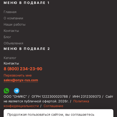
МЕНЮ В ПОДВАЛЕ 1
Стропы канатные
Главная
Стропы текстильные
О компании
Стропы цепные
Наши работы
Контакты
Канаты стальные
Блог
Элементы линии обвязки
Объявления
МЕНЮ В ПОДВАЛЕ 2
Каталог
Контакты
8 (800) 234-23-90
Перезвонить мне
sales@onyx-rus.com
ООО "ОНИКС"
/
ОГРН 1222300020788
/
ИНН 2312309373
/
Сайт
не является публичной офертой.
2026г.
/
Политика
конфиденциальности
/
Соглашение
Продолжая пользоваться сайтом, вы соглашаетесь