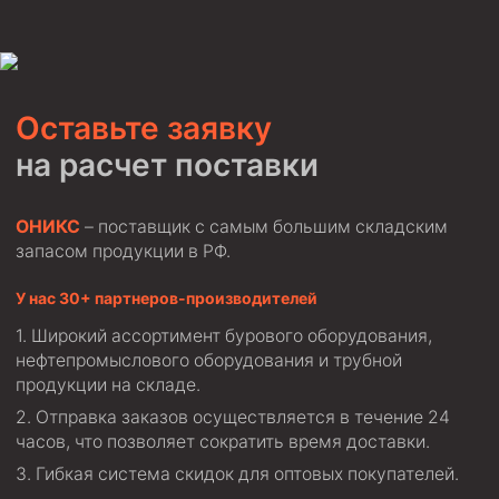
Скреперы механические
Штанголовки
Удочки ловильные
Оставьте заявку
Труболовки
на расчет поставки
Шламометаллоуловитель ШМУ
Обурочный комплекс ОК
ОНИКС
– поставщик с самым большим складским
Фрезеры торцевые с фрезерующей воронкой и с
запасом продукции в РФ.
заводным зубом
У нас 30+ партнеров-производителей
Магнитные ловители
Широкий ассортимент бурового оборудования,
Фрезеры арбузообразные
нефтепромыслового оборудования и трубной
Фрезеры стартово-оконные
продукции на складе.
Печати свинцовые
Отправка заказов осуществляется в течение 24
часов, что позволяет сократить время доставки.
Калибраторы расширители
Гибкая система скидок для оптовых покупателей.
Фрезеры Барракуда