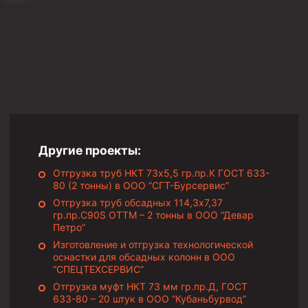
Циркуляционные системы и оборудование для
приготовления и очистки бурового раствора
Технологическая оснастка обсадных колонн
Патрубки цементировочные ПЦ
Краны шаровые КШЗ
Головки цементировочные универсальные
Устройство экранирующее для цементирования
скважин УЭЦС
Другие проекты:
Турбулизаторы типа ЦТ
Отгрузка труб НКТ 73х5,5 гр.пр.К ГОСТ 633-
80 (2 тонны) в ООО “СГТ-Бурсервис”
Разъединители резьбовые РР
Отгрузка труб обсадных 114,3х7,37
Переводники
гр.пр.C90S ОТТМ – 2 тонны в ООО “Девар
Петро”
Кольца ограничительные ПЦ и ЦЦ
Изготовление и отгрузка технологической
Клапаны обратные
оснастки для обсадных колонн в ООО
“СПЕЦТЕХСЕРВИС”
Краны шаровые и пробковые
Отгрузка муфт НКТ 73 мм гр.пр.Д, ГОСТ
633-80 – 20 штук в ООО “Кубаньбурвод”
Муфты ступенчатого цементирования