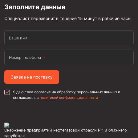
Заполните данные
Фрезеры пилотные
Райберы конусные
Специалист перезвонит в течение 15 минут в рабочие часы
Фрезеры кольцевые
Ваше имя
Фрезеры-долота торцевые
Ключи
Номер телефона
Фрезерующие инструменты
Клинья — отклонители
Заявка на поставку
Метчики ловильные
Колокола ловильные
Я даю свое согласие на обработку персональных данных и
соглашаюсь с
политикой конфиденциальности
Быстроразъёмные соединения (БРС)
Рукава буровые
Стропы
Снабжение предприятий нефтегазовой отрасли РФ и ближнего
Стропы канатные ВК
зарубежья