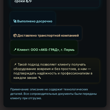
сроки 💪✨
Муфта ОТТМ 146
Муфта БТС 324
🚀 Выполнено досрочно
Муфта БТС 245
Муфта БТС 178
📦 Доставлено транспортной компанией
Муфта БТС 168
Муфта ОТТМ 127
📍 Клиент: ООО «АКБ‑ГРАД», г. Пермь
Муфта БТС 146
📌 Такой подход позволяет клиенту получать
Муфта ОТТМ 245
оборудование вовремя и без простоев, а нам —
подтверждать надёжность и профессионализм в
Муфта ОТТМ 324
каждом заказе 🔧
Муфта ОТТМ 178
Примечание: описание не содержит технологических
Муфта ОТТМ 168
деталей. Все сопроводительные документы были переданы
Муфта ОТТМ 114
клиенту при отгрузке.
Муфта ОТТГ 168