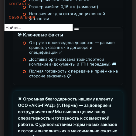
КОНТАКТЫ
Размер ячейки: 0,16 мм (композит)
Муфта НКВ 73
Назначение: для ситогидроциклонной
ОБЪЯВЛЕНИЯ
Муфта НКВ 60
установки
Муфта НКТ 60
🎯 Ключевые факты
Муфта НКВ 89
Отгрузка произведена досрочно — раньше
сроков, указанных в договоре и
Муфта НКТ 48
спецификации ✅
Муфта НКТ 33
Доставка организована транспортной
компанией (документы и ТТН переданы) 🚚
Полная готовность к передаче и приёмке на
Обсадные трубы и муфты к ним
стороне заказчика 📋
ГОСТ 31446-2017
ГОСТ 632-80
🌟 Огромная благодарность нашему клиенту —
ООО «АКБ‑ГРАД» (г. Пермь) — за доверие и
Муфты для обсадных труб
сотрудничество! Мы высоко ценим вашу
Муфта ОТТМ 102
оперативность и готовность к совместной
работе. С удовольствием ждём новых заказов
Муфта ОТТГ 245
и готовы выполнять их в максимально сжатые
Муфта ОТТГ 178