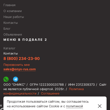
Главная
Фрезеры пилотные
О компании
Райберы конусные
Наши работы
Фрезеры кольцевые
Контакты
Блог
Фрезеры-долота торцевые
Объявления
Ключи
МЕНЮ В ПОДВАЛЕ 2
Фрезерующие инструменты
Каталог
Контакты
Клинья — отклонители
8 (800) 234-23-90
Метчики ловильные
Перезвонить мне
sales@onyx-rus.com
Колокола ловильные
Быстроразъёмные соединения (БРС)
ООО "ОНИКС"
/
ОГРН 1222300020788
/
ИНН 2312309373
/
Сайт
не является публичной офертой.
2026г.
/
Политика
Рукава буровые
конфиденциальности
/
Соглашение
Стропы
Продолжая пользоваться сайтом, вы соглашаетесь
⚡️ Мы онлайн, ответим быстро
Стропы канатные ВК
на использование сайтом Cookie и с
политикой