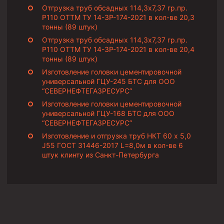
Циркуляционные системы и оборудование для
Отгрузка труб обсадных 114,3х7,37 гр.пр.
приготовления и очистки бурового раствора
Р110 ОТТМ ТУ 14-3Р-174-2021 в кол-ве 20,3
тонны (89 штук)
Технологическая оснастка обсадных колонн
Отгрузка труб обсадных 114,3х7,37 гр.пр.
Патрубки цементировочные ПЦ
Р110 ОТТМ ТУ 14-3Р-174-2021 в кол-ве 20,4
тонны (89 штук)
Краны шаровые КШЗ
Изготовление головки цементировочной
Головки цементировочные универсальные
универсальной ГЦУ-245 БТС для ООО
“СЕВЕРНЕФТЕГАЗРЕСУРС”
Устройство экранирующее для цементирования
скважин УЭЦС
Изготовление головки цементировочной
универсальной ГЦУ-168 БТС для ООО
Турбулизаторы типа ЦТ
“СЕВЕРНЕФТЕГАЗРЕСУРС”
Изготовление и отгрузка труб НКТ 60 х 5,0
Разъединители резьбовые РР
J55 ГОСТ 31446-2017 L=8,0м в кол-ве 6
Переводники
штук клинту из Санкт-Петербурга
Кольца ограничительные ПЦ и ЦЦ
Клапаны обратные
Краны шаровые и пробковые
Муфты ступенчатого цементирования