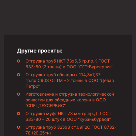
Муфта ОТТГ 146
Муфта ОТТГ 127
Муфта ОТТГ 114
Буровое оборудование
Фонтанная и запорная арматура
Другие проекты:
Оборудование для трубопроводов и манифольдов
Отгрузка труб НКТ 73х5,5 гр.пр.К ГОСТ
высокого давления
633-80 (2 тонны) в ООО “СГТ-Бурсервис”
Отгрузка труб обсадных 114,3х7,37
Задвижки буровые
гр.пр.C90S ОТТМ – 2 тонны в ООО “Девар
Буровые насосы
Петро”
Изготовление и отгрузка технологической
Противовыбросовое оборудование
оснастки для обсадных колонн в ООО
Системы верхнего привода (СВП)
“СПЕЦТЕХСЕРВИС”
Отгрузка муфт НКТ 73 мм гр.пр.Д, ГОСТ
Элеваторы трубные
633-80 – 20 штук в ООО “Кубаньбурвод”
Отгрузка труб 325х8 ст.09Г2С ГОСТ 8732-
Буровые установки
78 (20,25тн)