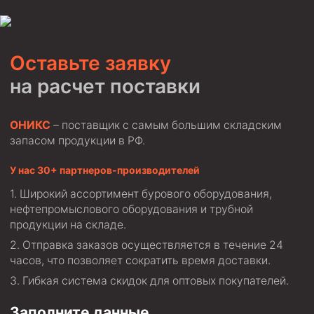
Пробки цементировочные
Скребки корончатые СК и тросовые СТ
Оставьте заявку
Центраторы колонные
на расчет поставки
Герметизаторы устьевые
Башмаки колонные
ОНИКС
– поставщик с самым большим складским
запасом продукции в РФ.
Инструмент для бурения и КРС (ловильный, аварийный)
Перья для резки кабеля
У нас 30+ партнеров-производителей
Шаблоны колонные
Широкий ассортимент бурового оборудования,
нефтепромыслового оборудования и трубной
Перья гидромониторные
продукции на складе.
Пауки гидравлические
Отправка заказов осуществляется в течение 24
Пауки механические
часов, что позволяет сократить время доставки.
Гибкая система скидок для оптовых покупателей.
Желонки
Ерши механические
Заполните данные