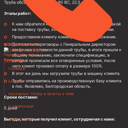
Труба обсадная 127х7,52 L-80 BC, 22,5 тонн.
Трубы НКТ ТУ 14-3Р-138-2014
Этапы работ:
Трубы НКТ ТУ 14-3Р-121-2011
К нам обратился начальник ОМТО компании с заявкой
Трубы НКТ ТУ 14-161-232-2008
на поставку трубы, которая у нас всегда в наличии.
Предоставили клиенту коммерческое предложение.
Трубы НКТ ТУ 39-0147016-97-99
Долго вели переговоры с Генеральным директором
8 (800) 234-23-90
Трубы НКТ ТУ 14-3-1534-87
заказчика о стоимости данной трубы, в итоге пришли к
sales@onyx-rus.com
Перезвонить мне
общему пониманию, заключили спецификацию, в
Трубы НКТ ТУ 14-161-237-2018
Краснодар
которой прописали все оговоренные условия, после
Трубы НКТ ТУ 14-161-237-2018
чего клиент произвел оплату в размере 100%.
ГЛАВНАЯ
В этот же день мы загрузили трубы в машину клиента.
Трубы НКТ ГОСТ 633-80
Трубы отправились на производственную базу клиента
КАТАЛОГ
в пос. Яковлево, Белгородская область.
Муфты для насосно-компрессорных труб
ОБСАДНЫЕ ТРУБЫ И МУФТЫ К НИМ
Сроки поставки:
Муфта НКТ 114
Муфта НКТ 102
О КОМПАНИИ
5 дней
Муфта НКТ 89
Выгоды, которые получил клиент, сотрудничая с нами:
НАШИ РАБОТЫ
Муфта НКТ 73