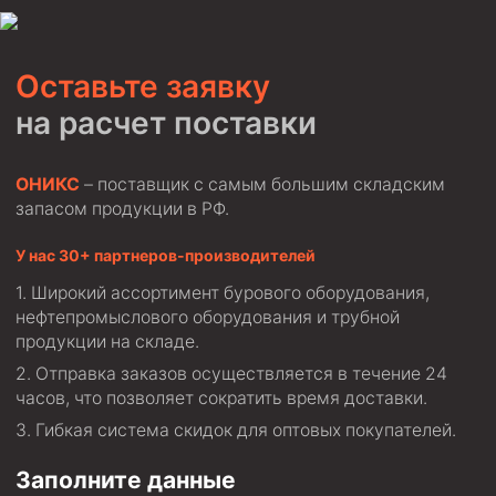
Муфта ОТТГ 146
Муфта ОТТГ 127
Оставьте заявку
Муфта ОТТГ 114
на расчет поставки
Буровое оборудование
Фонтанная и запорная арматура
ОНИКС
– поставщик с самым большим складским
запасом продукции в РФ.
Оборудование для трубопроводов и манифольдов
высокого давления
У нас 30+ партнеров-производителей
Задвижки буровые
Широкий ассортимент бурового оборудования,
Буровые насосы
нефтепромыслового оборудования и трубной
продукции на складе.
Противовыбросовое оборудование
Отправка заказов осуществляется в течение 24
Системы верхнего привода (СВП)
часов, что позволяет сократить время доставки.
Элеваторы трубные
Гибкая система скидок для оптовых покупателей.
Буровые установки
Заполните данные