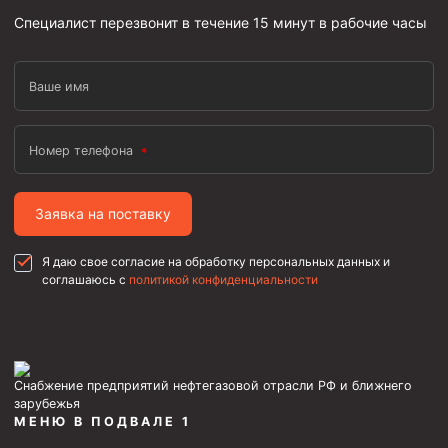
Циркуляционные системы и оборудование для
Специалист перезвонит в течение 15 минут в рабочие часы
приготовления и очистки бурового раствора
Технологическая оснастка обсадных колонн
Патрубки цементировочные ПЦ
Ваше имя
Краны шаровые КШЗ
Номер телефона
Головки цементировочные универсальные
Устройство экранирующее для цементирования
скважин УЭЦС
Заявка на поставку
Турбулизаторы типа ЦТ
Я даю свое согласие на обработку персональных данных и
Разъединители резьбовые РР
соглашаюсь с
политикой конфиденциальности
Переводники
Кольца ограничительные ПЦ и ЦЦ
Клапаны обратные
Снабжение предприятий нефтегазовой отрасли РФ и ближнего
зарубежья
Краны шаровые и пробковые
МЕНЮ В ПОДВАЛЕ 1
Муфты ступенчатого цементирования