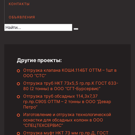
КОНТАКТЫ
Муфта НКВ 73
ОБЪЯВЛЕНИЯ
Муфта НКВ 60
Муфта НКТ 60
Муфта НКВ 89
Муфта НКТ 48
Муфта НКТ 33
Другие проекты:
Отгрузка клапана КОШ4.114БТ ОТТМ – 1шт в
Обсадные трубы и муфты к ним
ООО “СТС”
ГОСТ 31446-2017
Отгрузка труб НКТ 73х5,5 гр.пр.К ГОСТ 633-
80 (2 тонны) в ООО “СГТ-Бурсервис”
ГОСТ 632-80
Отгрузка труб обсадных 114,3х7,37
гр.пр.C90S ОТТМ – 2 тонны в ООО “Девар
Муфты для обсадных труб
Петро”
Изготовление и отгрузка технологической
Муфта ОТТМ 102
оснастки для обсадных колонн в ООО
Муфта ОТТГ 245
“СПЕЦТЕХСЕРВИС”
Отгрузка муфт НКТ 73 мм гр.пр.Д, ГОСТ
Муфта ОТТГ 178