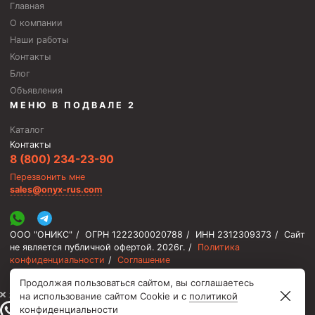
Главная
Пробки цементировочные
О компании
Скребки корончатые СК и тросовые СТ
Наши работы
Контакты
Центраторы колонные
Блог
Герметизаторы устьевые
Объявления
МЕНЮ В ПОДВАЛЕ 2
Башмаки колонные
Каталог
Инструмент для бурения и КРС (ловильный, аварийный)
Контакты
8 (800) 234-23-90
Перья для резки кабеля
Перезвонить мне
Шаблоны колонные
sales@onyx-rus.com
Перья гидромониторные
ООО "ОНИКС"
/
ОГРН 1222300020788
/
ИНН 2312309373
/
Сайт
Пауки гидравлические
не является публичной офертой.
2026г.
/
Политика
Пауки механические
конфиденциальности
/
Соглашение
Продолжая пользоваться сайтом, вы соглашаетесь
Желонки
⚡️ Мы онлайн, ответим быстро
на использование сайтом Cookie и с
политикой
Ерши механические
конфиденциальности