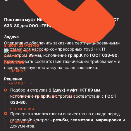
Трубы НКТ ТУ 14-3Р-138-2014
Трубы НКТ ТУ 14-3Р-121-2011
Поставка муфт НКТ 89 мм, исполнение гр.пр.К по ГОСТ
633‑80 для ООО «ТЕНДЕРТРЕЙД»
Трубы НКТ ТУ 14-161-232-2008
Задача
Трубы НКТ ТУ 39-0147016-97-99
Оперативно обеспечить заказчика сертифицированными
8 (800) 234-23-90
Трубы НКТ ТУ 14-3-1534-87
муфтами для насосно‑компрессорных труб (НКТ)
sales@onyx-rus.com
диаметром
89 мм
, исполнение
гр.пр.К
по
ГОСТ 633‑80
,
Перезвонить мне
Трубы НКТ ТУ 14-161-237-2018
гарантировать соответствие техническим требованиям и
Краснодар
Трубы НКТ ТУ 14-161-237-2018
своевременную доставку на склад заказчика.
ГЛАВНАЯ
Трубы НКТ ГОСТ 633-80
Решение
КАТАЛОГ
Муфты для насосно-компрессорных труб
Подбор и отгрузка
2 (двух) муфт НКТ 89 мм
,
исполнение
гр.пр.К
, в строгом соответствии с
ГОСТ
ОБСАДНЫЕ ТРУБЫ И МУФТЫ К НИМ
Муфта НКТ 114
633‑80
.
Муфта НКТ 102
О КОМПАНИИ
Проверка комплектности и качества на складе перед
Муфта НКТ 89
отправкой: контроль
резьбы
,
геометрии
,
маркировки
и
НАШИ РАБОТЫ
документов.
Муфта НКТ 73