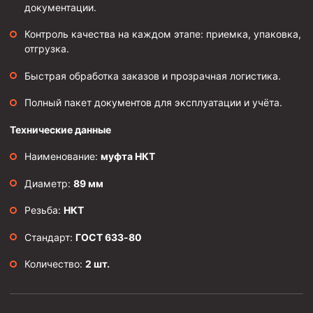
документации.
Муфта ОТТМ 146
Контроль качества на каждом этапе: приемка, упаковка,
Муфта БТС 324
отгрузка.
Муфта БТС 245
Быстрая обработка заказов и прозрачная логистика.
Муфта БТС 178
Полный пакет документов для эксплуатации и учёта.
Муфта БТС 168
Технические данные
Муфта ОТТМ 127
Наименование:
муфта НКТ
Муфта БТС 146
Диаметр:
89 мм
Муфта ОТТМ 245
Муфта ОТТМ 324
Резьба:
НКТ
Муфта ОТТМ 178
Стандарт:
ГОСТ 633‑80
Муфта ОТТМ 168
Количество:
2 шт.
Муфта ОТТМ 114
Муфта ОТТГ 168