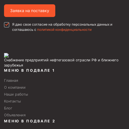
Фрезеры пилотные
Заявка на поставку
Райберы конусные
Я даю свое согласие на обработку персональных данных и
Фрезеры кольцевые
соглашаюсь с
политикой конфиденциальности
Фрезеры-долота торцевые
Ключи
Фрезерующие инструменты
Снабжение предприятий нефтегазовой отрасли РФ и ближнего
Клинья — отклонители
зарубежья
МЕНЮ В ПОДВАЛЕ 1
Метчики ловильные
Главная
Колокола ловильные
О компании
Наши работы
Быстроразъёмные соединения (БРС)
Контакты
Рукава буровые
Блог
Стропы
Объявления
МЕНЮ В ПОДВАЛЕ 2
Стропы канатные ВК