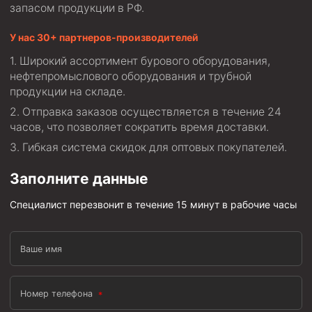
запасом продукции в РФ.
Скреперы механические
У нас 30+ партнеров-производителей
Штанголовки
Широкий ассортимент бурового оборудования,
Удочки ловильные
нефтепромыслового оборудования и трубной
Труболовки
продукции на складе.
Шламометаллоуловитель ШМУ
Отправка заказов осуществляется в течение 24
часов, что позволяет сократить время доставки.
Обурочный комплекс ОК
Гибкая система скидок для оптовых покупателей.
Фрезеры торцевые с фрезерующей воронкой и с
заводным зубом
Заполните данные
Магнитные ловители
Специалист перезвонит в течение 15 минут в рабочие часы
Фрезеры арбузообразные
Фрезеры стартово-оконные
Ваше имя
Печати свинцовые
Калибраторы расширители
Номер телефона
Фрезеры Барракуда