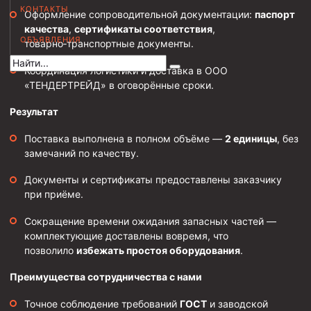
КОНТАКТЫ
Оформление сопроводительной документации:
паспорт
Муфта НКВ 73
качества
,
сертификаты соответствия
,
ОБЪЯВЛЕНИЯ
Муфта НКВ 60
товарно‑транспортные документы.
Муфта НКТ 60
Координация логистики и доставка в ООО
«ТЕНДЕРТРЕЙД» в оговорённые сроки.
Муфта НКВ 89
Муфта НКТ 48
Результат
Муфта НКТ 33
Поставка выполнена в полном объёме —
2 единицы
, без
замечаний по качеству.
Обсадные трубы и муфты к ним
Документы и сертификаты предоставлены заказчику
ГОСТ 31446-2017
при приёме.
ГОСТ 632-80
Сокращение времени ожидания запасных частей —
комплектующие доставлены вовремя, что
Муфты для обсадных труб
позволило
избежать простоя оборудования
.
Муфта ОТТМ 102
Преимущества сотрудничества с нами
Муфта ОТТГ 245
Точное соблюдение требований
ГОСТ
и заводской
Муфта ОТТГ 178