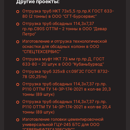
Другие проекты:
Циркуляционные системы и оборудование для
приготовления и очистки бурового раствора
Отгрузка труб НКТ 73х5,5 гр.пр.К ГОСТ 633-
Технологическая оснастка обсадных колонн
80 (2 тонны) в ООО “СГТ-Бурсервис”
Отгрузка труб обсадных 114,3х7,37
Патрубки цементировочные ПЦ
гр.пр.C90S ОТТМ – 2 тонны в ООО “Девар
Петро”
Краны шаровые КШЗ
Изготовление и отгрузка технологической
Головки цементировочные универсальные
оснастки для обсадных колонн в ООО
“СПЕЦТЕХСЕРВИС”
Устройство экранирующее для цементирования
Отгрузка муфт НКТ 73 мм гр.пр.Д, ГОСТ
скважин УЭЦС
633-80 – 20 штук в ООО “Кубаньбурвод”
Турбулизаторы типа ЦТ
Отгрузка труб 325х8 ст.09Г2С ГОСТ 8732-
78 (20,25тн)
Разъединители резьбовые РР
Отгрузка труб обсадных 114,3х7,37 гр.пр.
Переводники
Р110 ОТТМ ТУ 14-3Р-174-2021 в кол-ве 20,3
тонны (89 штук)
Кольца ограничительные ПЦ и ЦЦ
Отгрузка труб обсадных 114,3х7,37 гр.пр.
Р110 ОТТМ ТУ 14-3Р-174-2021 в кол-ве 20,4
Клапаны обратные
тонны (89 штук)
Краны шаровые и пробковые
Изготовление головки цементировочной
универсальной ГЦУ-245 БТС для ООО
Муфты ступенчатого цементирования
“СЕВЕРНЕФТЕГАЗРЕСУРС”