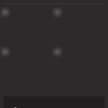
Муфта ОТТГ 146
Муфта ОТТГ 127
Муфта ОТТГ 114
Буровое оборудование
Фонтанная и запорная арматура
Оборудование для трубопроводов и манифольдов
высокого давления
Задвижки буровые
Буровые насосы
Противовыбросовое оборудование
Системы верхнего привода (СВП)
Элеваторы трубные
Буровые установки