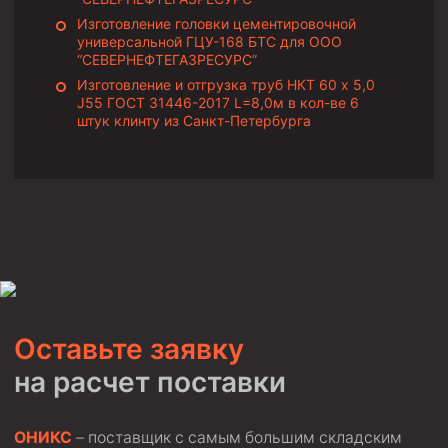
Изготовление головки цементировочной
Пробки цементировочные
универсальной ГЦУ-168 БТС для ООО
Скребки корончатые СК и тросовые СТ
“СЕВЕРНЕФТЕГАЗРЕСУРС”
Изготовление и отгрузка труб НКТ 60 х 5,0
Центраторы колонные
J55 ГОСТ 31446-2017 L=8,0м в кол-ве 6
штук клинту из Санкт-Петербурга
Герметизаторы устьевые
Башмаки колонные
Инструмент для бурения и КРС (ловильный, аварийный)
Перья для резки кабеля
Шаблоны колонные
Перья гидромониторные
Пауки гидравлические
Оставьте заявку
Пауки механические
на расчет поставки
Желонки
Ерши механические
ОНИКС
– поставщик с самым большим складским