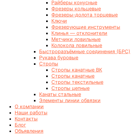
Райберы конусные
Фрезеры кольцевые
Фрезеры-долота торцевые
Ключи
Фрезерующие инструменты
Клинья — отклонители
Метчики ловильные
Колокола ловильные
Быстроразъёмные соединения (БРС)
Рукава буровые
Стропы
Стропы канатные ВК
Стропы канатные
Стропы текстильные
Стропы цепные
Канаты стальные
Элементы линии обвязки
О компании
Наши работы
Контакты
Блог
Объявления