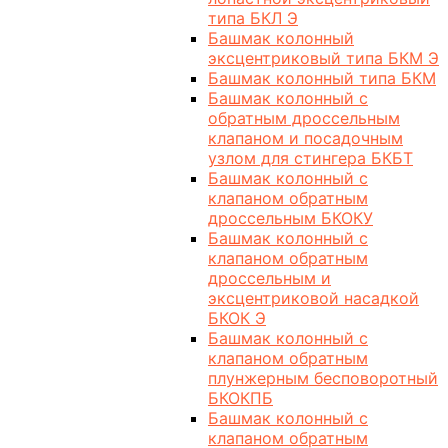
типа БКЛ Э
Башмак колонный
эксцентриковый типа БКМ Э
Башмак колонный типа БКМ
Башмак колонный с
обратным дроссельным
клапаном и посадочным
узлом для стингера БКБТ
Башмак колонный с
клапаном обратным
дроссельным БКОКУ
Башмак колонный с
клапаном обратным
дроссельным и
эксцентриковой насадкой
БКОК Э
Башмак колонный с
клапаном обратным
плунжерным бесповоротный
БКОКПБ
Башмак колонный с
клапаном обратным