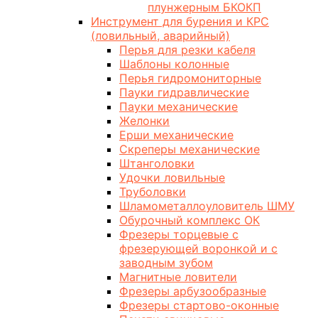
плунжерным БКОКП
Инструмент для бурения и КРС
(ловильный, аварийный)
Перья для резки кабеля
Шаблоны колонные
Перья гидромониторные
Пауки гидравлические
Пауки механические
Желонки
Ерши механические
Скреперы механические
Штанголовки
Удочки ловильные
Труболовки
Шламометаллоуловитель ШМУ
Обурочный комплекс ОК
Фрезеры торцевые с
фрезерующей воронкой и с
заводным зубом
Магнитные ловители
Фрезеры арбузообразные
Фрезеры стартово-оконные