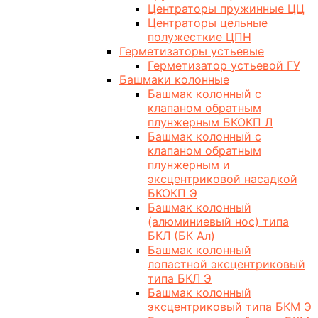
Центраторы пружинные ЦЦ
Центраторы цельные
полужесткие ЦПН
Герметизаторы устьевые
Герметизатор устьевой ГУ
Башмаки колонные
Башмак колонный с
клапаном обратным
плунжерным БКОКП Л
Башмак колонный с
клапаном обратным
плунжерным и
эксцентриковой насадкой
БКОКП Э
Башмак колонный
(алюминиевый нос) типа
БКЛ (БК Ал)
Башмак колонный
лопастной эксцентриковый
типа БКЛ Э
Башмак колонный
эксцентриковый типа БКМ Э