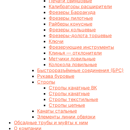
Печати свинцовые
Калибраторы расширители
Фрезеры Барракуда
Фрезеры пилотные
Райберы конусные
Фрезеры кольцевые
Фрезеры-долота торцевые
Ключи
Фрезерующие инструменты
Клинья — отклонители
Метчики ловильные
Колокола ловильные
Быстроразъёмные соединения (БРС)
Рукава буровые
Стропы
Стропы канатные ВК
Стропы канатные
Стропы текстильные
Стропы цепные
Канаты стальные
Элементы линии обвязки
Обсадные трубы и муфты к ним
О компании