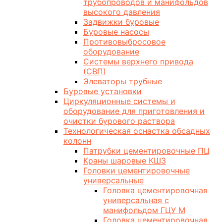
трубопроводов и манифольдов
высокого давления
Задвижки буровые
Буровые насосы
Противовыбросовое
оборудование
Системы верхнего привода
(СВП)
Элеваторы трубные
Буровые установки
Циркуляционные системы и
оборудование для приготовления и
очистки бурового раствора
Технологическая оснастка обсадных
колонн
Патрубки цементировочные ПЦ
Краны шаровые КШЗ
Головки цементировочные
универсальные
Головка цементировочная
универсальная с
манифольдом ГЦУ М
Головка цементировочная