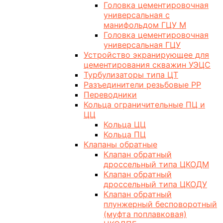
Головка цементировочная
универсальная с
манифольдом ГЦУ М
Головка цементировочная
универсальная ГЦУ
Устройство экранирующее для
цементирования скважин УЭЦС
Турбулизаторы типа ЦТ
Разъединители резьбовые РР
Переводники
Кольца ограничительные ПЦ и
ЦЦ
Кольца ЦЦ
Кольца ПЦ
Клапаны обратные
Клапан обратный
дроссельный типа ЦКОДМ
Клапан обратный
дроссельный типа ЦКОДУ
Клапан обратный
плунжерный бесповоротный
(муфта поплавковая)