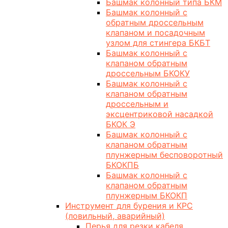
Башмак колонный типа БКМ
Башмак колонный с
обратным дроссельным
клапаном и посадочным
узлом для стингера БКБТ
Башмак колонный с
клапаном обратным
дроссельным БКОКУ
Башмак колонный с
клапаном обратным
дроссельным и
эксцентриковой насадкой
БКОК Э
Башмак колонный с
клапаном обратным
плунжерным бесповоротный
БКОКПБ
Башмак колонный с
клапаном обратным
плунжерным БКОКП
Инструмент для бурения и КРС
(ловильный, аварийный)
Перья для резки кабеля