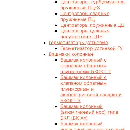
Центраторы-турбулизаторы
пружинные ПЦ-3
Центраторы сварные
пружинные ПЦ
Центраторы пружинные ЦЦ
Центраторы цельные
полужесткие ЦПН
Герметизаторы устьевые
Герметизатор устьевой ГУ
Башмаки колонные
Башмак колонный с
клапаном обратным
плунжерным БКОКП Л
Башмак колонный с
клапаном обратным
плунжерным и
эксцентриковой насадкой
БКОКП Э
Башмак колонный
(алюминиевый нос) типа
БКЛ (БК Ал)
Башмак колонный
лопастной эксцентриковый