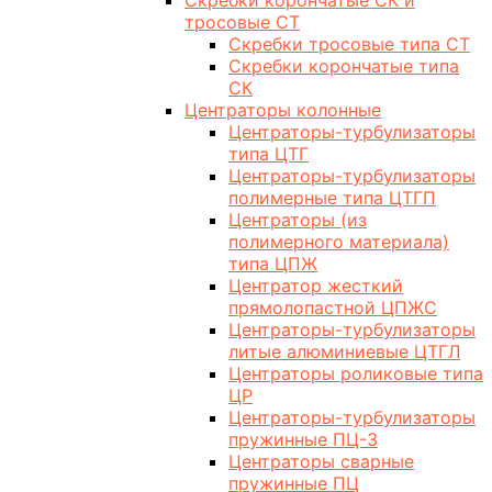
Скребки корончатые СК и
тросовые СТ
Скребки тросовые типа СТ
Скребки корончатые типа
СК
Центраторы колонные
Центраторы-турбулизаторы
типа ЦТГ
Центраторы-турбулизаторы
полимерные типа ЦТГП
Центраторы (из
полимерного материала)
типа ЦПЖ
Центратор жесткий
прямолопастной ЦПЖС
Центраторы-турбулизаторы
литые алюминиевые ЦТГЛ
Центраторы роликовые типа
ЦР
Центраторы-турбулизаторы
пружинные ПЦ-3
Центраторы сварные
пружинные ПЦ