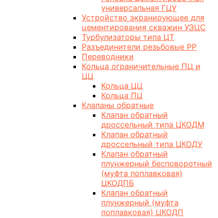
универсальная ГЦУ
Устройство экранирующее для
цементирования скважин УЭЦС
Турбулизаторы типа ЦТ
Разъединители резьбовые РР
Переводники
Кольца ограничительные ПЦ и
ЦЦ
Кольца ЦЦ
Кольца ПЦ
Клапаны обратные
Клапан обратный
дроссельный типа ЦКОДМ
Клапан обратный
дроссельный типа ЦКОДУ
Клапан обратный
плунжерный бесповоротный
(муфта поплавковая)
ЦКОДПБ
Клапан обратный
плунжерный (муфта
поплавковая) ЦКОДП