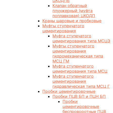
ЦКОДПБ
Клапан обратный
плунжерный (муфта
поплавковая) ЦКОДП
Краны шаровые и пробковые
Муфты ступенчатого
цементирования
Муфта ступечатого
цементирования типа МСЦЭ
Муфты ступенчатого
цементирования
гидромеханическая типа
МСЦ ГМ
Муфта ступенчатого
цементирования типа МСЦ
Муфта ступенчатого
цементирования
гидравлическая типа МСЦ Г
Пробки цементировочные
Пробки ПЦВ БП и ПЦН БП
Пробки
цементировочные
беспроворотные ПЦВ