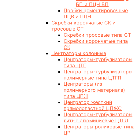
БП и ПЦН БП
Пробки цементировочные
ПЦВ и ПЦН
Скребки корончатые СК и
тросовые СТ
Скребки тросовые типа СТ
Скребки корончатые типа
СК
Центраторы колонные
Центраторы-турбулизаторы
типа ЦТГ
Центраторы-турбулизаторы
полимерные типа ЦТГП
Центраторы (из
полимерного материала)
типа ЦПЖ
Центратор жесткий
прямолопастной ЦПЖС
Центраторы-турбулизаторы
литые алюминиевые ЦТГЛ
Центраторы роликовые типа
ЦР