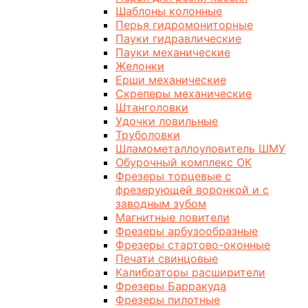
Шаблоны колонные
Перья гидромониторные
Пауки гидравлические
Пауки механические
Желонки
Ерши механические
Скреперы механические
Штанголовки
Удочки ловильные
Труболовки
Шламометаллоуловитель ШМУ
Обурочный комплекс ОК
Фрезеры торцевые с
фрезерующей воронкой и с
заводным зубом
Магнитные ловители
Фрезеры арбузообразные
Фрезеры стартово-оконные
Печати свинцовые
Калибраторы расширители
Фрезеры Барракуда
Фрезеры пилотные