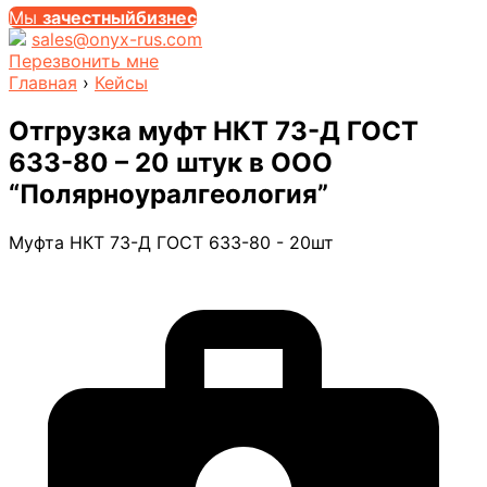
Мы
за
честныйбизнес
sales@onyx-rus.com
Перезвонить мне
Главная
›
Кейсы
Отгрузка муфт НКТ 73-Д ГОСТ
633-80 – 20 штук в ООО
“Полярноуралгеология”
Муфта НКТ 73-Д ГОСТ 633-80 - 20шт