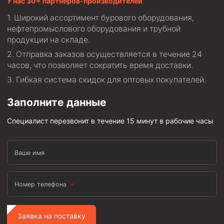
У нас 30+ партнеров-производителей
Пробки цементировочные
Широкий ассортимент бурового оборудования,
нефтепромыслового оборудования и трубной
Скребки корончатые СК и тросовые СТ
продукции на складе.
Центраторы колонные
Отправка заказов осуществляется в течение 24
Герметизаторы устьевые
часов, что позволяет сократить время доставки.
Башмаки колонные
Гибкая система скидок для оптовых покупателей.
Заполните данные
Инструмент для бурения и КРС (ловильный, аварийный)
Перья для резки кабеля
Специалист перезвонит в течение 15 минут в рабочие часы
Шаблоны колонные
Перья гидромониторные
Ваше имя
Пауки гидравлические
Пауки механические
Номер телефона
Желонки
Заявка на поставку
Ерши механические