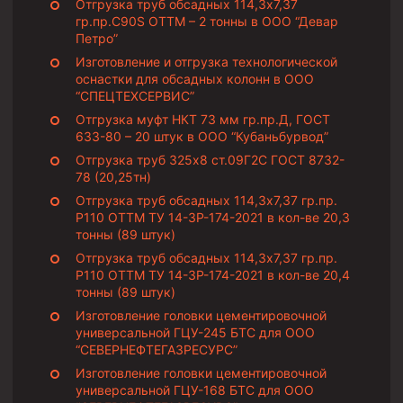
Отгрузка труб обсадных 114,3х7,37
Муфта ОТТГ 146
гр.пр.C90S ОТТМ – 2 тонны в ООО “Девар
Петро”
Муфта ОТТГ 127
Изготовление и отгрузка технологической
Муфта ОТТГ 114
оснастки для обсадных колонн в ООО
“СПЕЦТЕХСЕРВИС”
Буровое оборудование
Отгрузка муфт НКТ 73 мм гр.пр.Д, ГОСТ
633-80 – 20 штук в ООО “Кубаньбурвод”
Фонтанная и запорная арматура
Отгрузка труб 325х8 ст.09Г2С ГОСТ 8732-
Оборудование для трубопроводов и манифольдов
78 (20,25тн)
высокого давления
Отгрузка труб обсадных 114,3х7,37 гр.пр.
Р110 ОТТМ ТУ 14-3Р-174-2021 в кол-ве 20,3
Задвижки буровые
тонны (89 штук)
Буровые насосы
Отгрузка труб обсадных 114,3х7,37 гр.пр.
Р110 ОТТМ ТУ 14-3Р-174-2021 в кол-ве 20,4
Противовыбросовое оборудование
тонны (89 штук)
Системы верхнего привода (СВП)
Изготовление головки цементировочной
универсальной ГЦУ-245 БТС для ООО
Элеваторы трубные
“СЕВЕРНЕФТЕГАЗРЕСУРС”
Изготовление головки цементировочной
Буровые установки
универсальной ГЦУ-168 БТС для ООО