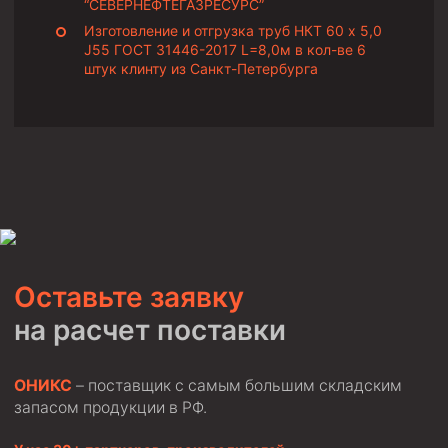
“СЕВЕРНЕФТЕГАЗРЕСУРС”
Циркуляционные системы и оборудование для
приготовления и очистки бурового раствора
Изготовление и отгрузка труб НКТ 60 х 5,0
J55 ГОСТ 31446-2017 L=8,0м в кол-ве 6
Технологическая оснастка обсадных колонн
штук клинту из Санкт-Петербурга
Патрубки цементировочные ПЦ
Краны шаровые КШЗ
Головки цементировочные универсальные
Устройство экранирующее для цементирования
скважин УЭЦС
Турбулизаторы типа ЦТ
Разъединители резьбовые РР
Оставьте заявку
Переводники
на расчет поставки
Кольца ограничительные ПЦ и ЦЦ
Клапаны обратные
ОНИКС
– поставщик с самым большим складским
Краны шаровые и пробковые
запасом продукции в РФ.
Муфты ступенчатого цементирования