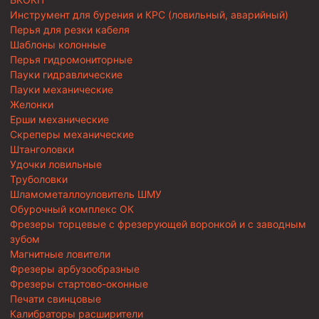
Инструмент для бурения и КРС (ловильный, аварийный)
Перья для резки кабеля
Шаблоны колонные
Перья гидромониторные
Пауки гидравлические
Пауки механические
Желонки
Ерши механические
Скреперы механические
Штанголовки
Удочки ловильные
Труболовки
Шламометаллоуловитель ШМУ
Обурочный комплекс ОК
Фрезеры торцевые с фрезерующей воронкой и с заводным
зубом
Магнитные ловители
Фрезеры арбузообразные
Фрезеры стартово-оконные
Печати свинцовые
Калибраторы расширители