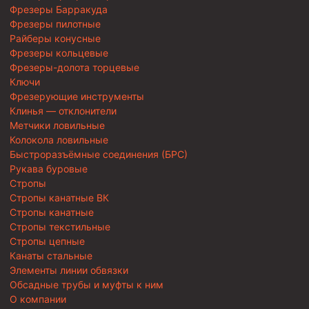
Фрезеры Барракуда
Фрезеры пилотные
Райберы конусные
Фрезеры кольцевые
Фрезеры-долота торцевые
Ключи
Фрезерующие инструменты
Клинья — отклонители
Метчики ловильные
Колокола ловильные
Быстроразъёмные соединения (БРС)
Рукава буровые
Стропы
Стропы канатные ВК
Стропы канатные
Стропы текстильные
Стропы цепные
Канаты стальные
Элементы линии обвязки
Обсадные трубы и муфты к ним
О компании