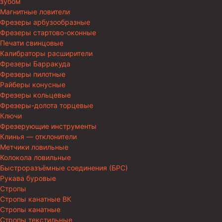
зубом
Магнитные ловители
Фрезеры арбузообразные
Фрезеры стартово-оконные
Печати свинцовые
Калибраторы расширители
Фрезеры Барракуда
Фрезеры пилотные
Райберы конусные
Фрезеры кольцевые
Фрезеры-долота торцевые
Ключи
Фрезерующие инструменты
Клинья — отклонители
Метчики ловильные
Колокола ловильные
Быстроразъёмные соединения (БРС)
Рукава буровые
Стропы
Стропы канатные ВК
Стропы канатные
Стропы текстильные