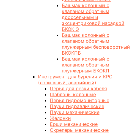
Башмак колонный с
клапаном обратным
дроссельным и
эксцентриковой насадкой
БКОК Э
Башмак колонный с
клапаном обратным
плунжерным бесповоротный
БКОКПБ
Башмак колонный с
клапаном обратным
плунжерным БКОКП
Инструмент для бурения и КРС
(ловильный, аварийный)
Перья для резки кабеля
Шаблоны колонные
Перья гидромониторные
Пауки гидравлические
Пауки механические
Желонки
Ерши механические
Скреперы механические