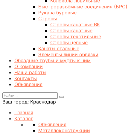
Колокола ловильные
Быстроразъёмные соединения (БРС)
Рукава буровые
Стропы
Стропы канатные ВК
Стропы канатные
Стропы текстильные
Стропы цепные
Канаты стальные
Элементы линии обвязки
Обсадные трубы и муфты к ним
О компании
Наши работы
Контакты
Объявления
Ваш город:
Краснодар
Главная
Каталог
Объявления
Металлоконструкции