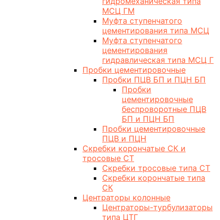
гидромеханическая типа
МСЦ ГМ
Муфта ступенчатого
цементирования типа МСЦ
Муфта ступенчатого
цементирования
гидравлическая типа МСЦ Г
Пробки цементировочные
Пробки ПЦВ БП и ПЦН БП
Пробки
цементировочные
беспроворотные ПЦВ
БП и ПЦН БП
Пробки цементировочные
ПЦВ и ПЦН
Скребки корончатые СК и
тросовые СТ
Скребки тросовые типа СТ
Скребки корончатые типа
СК
Центраторы колонные
Центраторы-турбулизаторы
типа ЦТГ