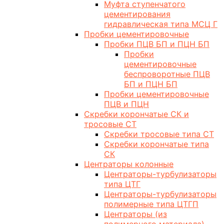
Муфта ступенчатого
цементирования
гидравлическая типа МСЦ Г
Пробки цементировочные
Пробки ПЦВ БП и ПЦН БП
Пробки
цементировочные
беспроворотные ПЦВ
БП и ПЦН БП
Пробки цементировочные
ПЦВ и ПЦН
Скребки корончатые СК и
тросовые СТ
Скребки тросовые типа СТ
Скребки корончатые типа
СК
Центраторы колонные
Центраторы-турбулизаторы
типа ЦТГ
Центраторы-турбулизаторы
полимерные типа ЦТГП
Центраторы (из