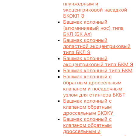
плунжерным и
эксцентриковой насадкой
БКОКП Э
Башмак колонный
(алюминиевый нос) типа
БКЛ (БК Ал)
Башмак колонный
лопастной эксцентриковый
типа БКЛ Э
Башмак колонный
эксцентриковый типа БКМ Э
Башмак колонный типа БКМ
Башмак колонный с
обратным дроссельным
клапаном и посадочным
узлом для стингера БКБТ
Башмак колонный с
клапаном обратным
дроссельным БКОКУ
Башмак колонный с
клапаном обратным
дроссельным и