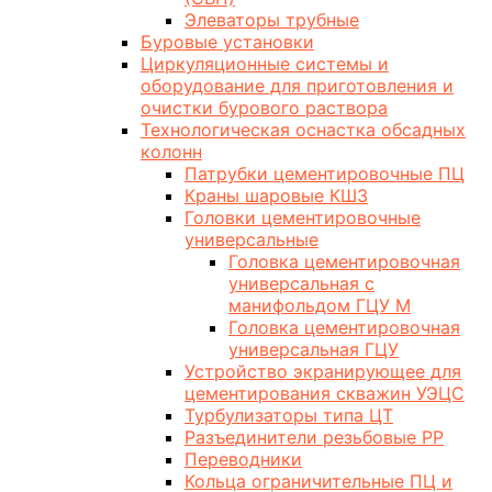
Элеваторы трубные
Буровые установки
Циркуляционные системы и
оборудование для приготовления и
очистки бурового раствора
Технологическая оснастка обсадных
колонн
Патрубки цементировочные ПЦ
Краны шаровые КШЗ
Головки цементировочные
универсальные
Головка цементировочная
универсальная с
манифольдом ГЦУ М
Головка цементировочная
универсальная ГЦУ
Устройство экранирующее для
цементирования скважин УЭЦС
Турбулизаторы типа ЦТ
Разъединители резьбовые РР
Переводники
Кольца ограничительные ПЦ и