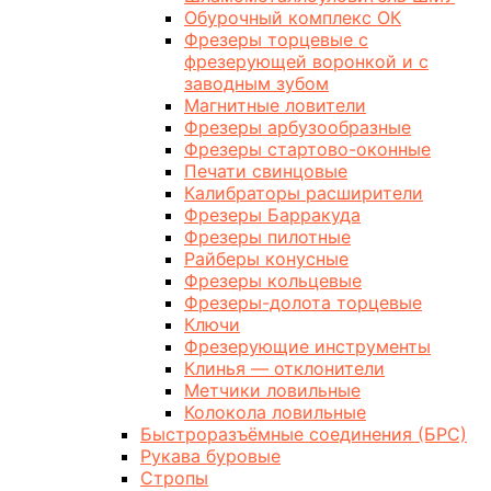
Обурочный комплекс ОК
Фрезеры торцевые с
фрезерующей воронкой и с
заводным зубом
Магнитные ловители
Фрезеры арбузообразные
Фрезеры стартово-оконные
Печати свинцовые
Калибраторы расширители
Фрезеры Барракуда
Фрезеры пилотные
Райберы конусные
Фрезеры кольцевые
Фрезеры-долота торцевые
Ключи
Фрезерующие инструменты
Клинья — отклонители
Метчики ловильные
Колокола ловильные
Быстроразъёмные соединения (БРС)
Рукава буровые
Стропы