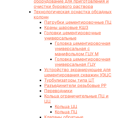
оборудование для приготовления и
очистки бурового раствора
Технологическая оснастка обсадных
колонн
Патрубки цементировочные ПЦ
Краны шаровые КШЗ
Головки цементировочные
универсальные
Головка цементировочная
универсальная с
манифольдом ГЦУ М
Головка цементировочная
универсальная ГЦУ
Устройство экранирующее для
цементирования скважин УЭЦС
Турбулизаторы типа ЦТ
Разъединители резьбовые РР
Переводники
Кольца ограничительные ПЦ и
ЦЦ
Кольца ЦЦ
Кольца ПЦ
Клапаны обратные