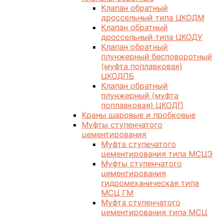
Клапан обратный
дроссельный типа ЦКОДМ
Клапан обратный
дроссельный типа ЦКОДУ
Клапан обратный
плунжерный бесповоротный
(муфта поплавковая)
ЦКОДПБ
Клапан обратный
плунжерный (муфта
поплавковая) ЦКОДП
Краны шаровые и пробковые
Муфты ступенчатого
цементирования
Муфта ступечатого
цементирования типа МСЦЭ
Муфты ступенчатого
цементирования
гидромеханическая типа
МСЦ ГМ
Муфта ступенчатого
цементирования типа МСЦ