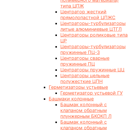
полимерного материала)
типа ЦПЖ
Центратор жесткий
прямолопастной ЦПЖС
Центраторы-турбулизаторы
литые алюминиевые ЦТГЛ
Центраторы роликовые типа
ЦР
Центраторы-турбулизаторы
пружинные ПЦ-3
Центраторы сварные
пружинные ПЦ
Центраторы пружинные ЦЦ
Центраторы цельные
полужесткие ЦПН
Герметизаторы устьевые
Герметизатор устьевой ГУ
Башмаки колонные
Башмак колонный с
клапаном обратным
плунжерным БКОКП Л
Башмак колонный с
клапаном обратным