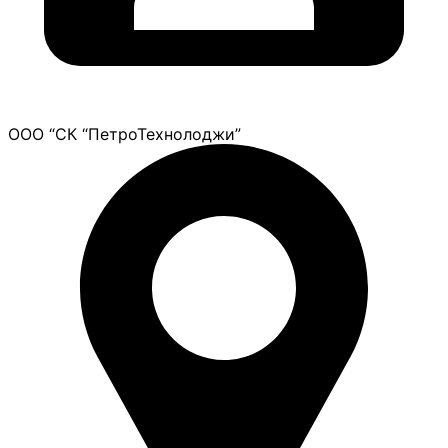
ООО “СК “ПетроТехнолоджи”