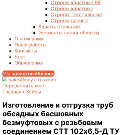
Стропы канатные ВК
Стропы канатные
Стропы текстильные
Стропы цепные
Канаты стальные
Элементы линии обвязки
О компании
Наши работы
Контакты
Блог
Объявления
Мы
за
честныйбизнес
sales@onyx-rus.com
Перезвонить мне
Главная
›
Кейсы
Изготовление и отгрузка труб
обсадных бесшовных
безмуфтовых с резьбовым
соединением СТТ 102х6,5-Д ТУ