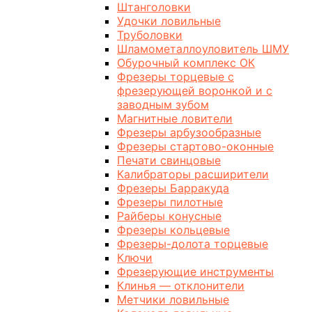
Штанголовки
Удочки ловильные
Труболовки
Шламометаллоуловитель ШМУ
Обурочный комплекс ОК
Фрезеры торцевые с
фрезерующей воронкой и с
заводным зубом
Магнитные ловители
Фрезеры арбузообразные
Фрезеры стартово-оконные
Печати свинцовые
Калибраторы расширители
Фрезеры Барракуда
Фрезеры пилотные
Райберы конусные
Фрезеры кольцевые
Фрезеры-долота торцевые
Ключи
Фрезерующие инструменты
Клинья — отклонители
Метчики ловильные