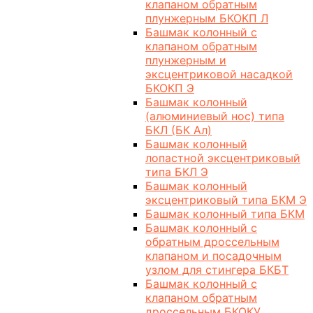
клапаном обратным
плунжерным БКОКП Л
Башмак колонный с
клапаном обратным
плунжерным и
эксцентриковой насадкой
БКОКП Э
Башмак колонный
(алюминиевый нос) типа
БКЛ (БК Ал)
Башмак колонный
лопастной эксцентриковый
типа БКЛ Э
Башмак колонный
эксцентриковый типа БКМ Э
Башмак колонный типа БКМ
Башмак колонный с
обратным дроссельным
клапаном и посадочным
узлом для стингера БКБТ
Башмак колонный с
клапаном обратным
дроссельным БКОКУ