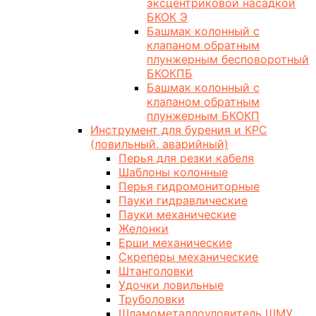
эксцентриковой насадкой
БКОК Э
Башмак колонный с
клапаном обратным
плунжерным бесповоротный
БКОКПБ
Башмак колонный с
клапаном обратным
плунжерным БКОКП
Инструмент для бурения и КРС
(ловильный, аварийный)
Перья для резки кабеля
Шаблоны колонные
Перья гидромониторные
Пауки гидравлические
Пауки механические
Желонки
Ерши механические
Скреперы механические
Штанголовки
Удочки ловильные
Труболовки
Шламометаллоуловитель ШМУ