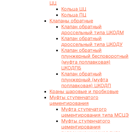
ЦЦ
Кольца ЦЦ
Кольца ПЦ
Клапаны обратные
Клапан обратный
дроссельный типа ЦКОДМ
Клапан обратный
дроссельный типа ЦКОДУ
Клапан обратный
плунжерный бесповоротный
(муфта поплавковая)
ЦКОДПБ
Клапан обратный
плунжерный (муфта
поплавковая) ЦКОДП
Краны шаровые и пробковые
Муфты ступенчатого
цементирования
Муфта ступечатого
цементирования типа МСЦЭ
Муфты ступенчатого
цементирования