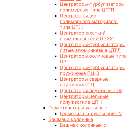
Центраторы-турбулизаторы
полимерные типа ЦТГП
Центраторы (из
полимерного материала)
типа ЦПЖ
Центратор жесткий
прямолопастной ЦПЖС
Центраторы-турбулизаторы
литые алюминиевые ЦТГЛ
Центраторы роликовые типа
ЦР
Центраторы-турбулизаторы
пружинные ПЦ-3
Центраторы сварные
пружинные ПЦ
Центраторы пружинные ЦЦ
Центраторы цельные
полужесткие ЦПН
Герметизаторы устьевые
Герметизатор устьевой ГУ
Башмаки колонные
Башмак колонный с