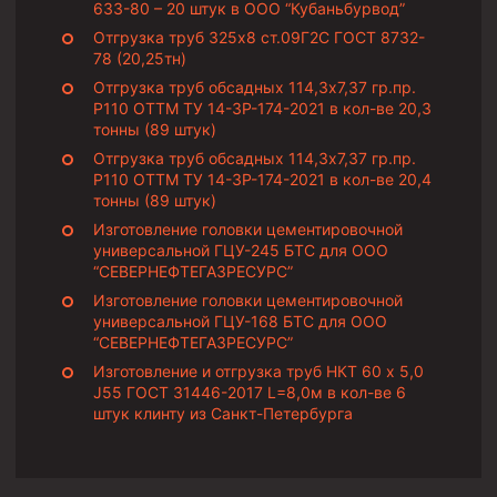
633-80 – 20 штук в ООО “Кубаньбурвод”
Муфта ОТТГ 146
Отгрузка труб 325х8 ст.09Г2С ГОСТ 8732-
Муфта ОТТГ 127
78 (20,25тн)
Отгрузка труб обсадных 114,3х7,37 гр.пр.
Муфта ОТТГ 114
Р110 ОТТМ ТУ 14-3Р-174-2021 в кол-ве 20,3
тонны (89 штук)
Буровое оборудование
Отгрузка труб обсадных 114,3х7,37 гр.пр.
Р110 ОТТМ ТУ 14-3Р-174-2021 в кол-ве 20,4
Фонтанная и запорная арматура
тонны (89 штук)
Оборудование для трубопроводов и манифольдов
Изготовление головки цементировочной
высокого давления
универсальной ГЦУ-245 БТС для ООО
“СЕВЕРНЕФТЕГАЗРЕСУРС”
Задвижки буровые
Изготовление головки цементировочной
Буровые насосы
универсальной ГЦУ-168 БТС для ООО
“СЕВЕРНЕФТЕГАЗРЕСУРС”
Противовыбросовое оборудование
Изготовление и отгрузка труб НКТ 60 х 5,0
Системы верхнего привода (СВП)
J55 ГОСТ 31446-2017 L=8,0м в кол-ве 6
штук клинту из Санкт-Петербурга
Элеваторы трубные
Буровые установки