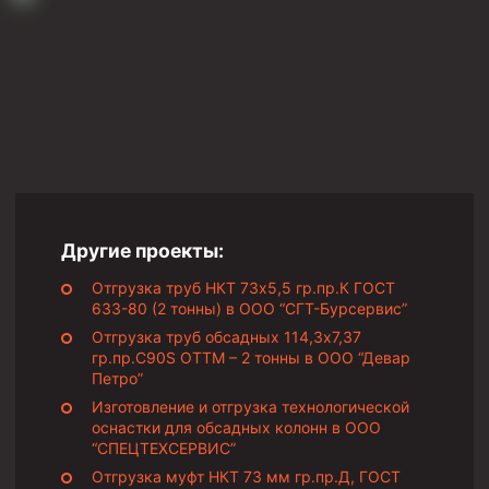
Муфта ОТТМ 146
Муфта БТС 324
Муфта БТС 245
Муфта БТС 178
Муфта БТС 168
Муфта ОТТМ 127
Другие проекты:
Муфта БТС 146
Отгрузка труб НКТ 73х5,5 гр.пр.К ГОСТ
Муфта ОТТМ 245
633-80 (2 тонны) в ООО “СГТ-Бурсервис”
Муфта ОТТМ 324
Отгрузка труб обсадных 114,3х7,37
гр.пр.C90S ОТТМ – 2 тонны в ООО “Девар
Муфта ОТТМ 178
Петро”
Муфта ОТТМ 168
Изготовление и отгрузка технологической
оснастки для обсадных колонн в ООО
Муфта ОТТМ 114
“СПЕЦТЕХСЕРВИС”
Муфта ОТТГ 168
Отгрузка муфт НКТ 73 мм гр.пр.Д, ГОСТ