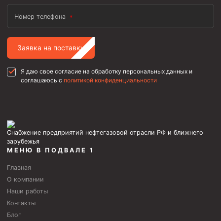
Фрезеры пилотные
Номер телефона
Райберы конусные
Фрезеры кольцевые
Заявка на поставку
Фрезеры-долота торцевые
Я даю свое согласие на обработку персональных данных и
Ключи
соглашаюсь с
политикой конфиденциальности
Фрезерующие инструменты
Клинья — отклонители
Метчики ловильные
Снабжение предприятий нефтегазовой отрасли РФ и ближнего
зарубежья
Колокола ловильные
МЕНЮ В ПОДВАЛЕ 1
Быстроразъёмные соединения (БРС)
Главная
О компании
Рукава буровые
Наши работы
Стропы
Контакты
Стропы канатные ВК
Блог