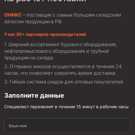
Скреперы механические
ОНИКС
– поставщик с самым большим складским
Штанголовки
запасом продукции в РФ.
Удочки ловильные
У нас 30+ партнеров-производителей
Труболовки
Широкий ассортимент бурового оборудования,
Шламометаллоуловитель ШМУ
нефтепромыслового оборудования и трубной
Обурочный комплекс ОК
продукции на складе.
Отправка заказов осуществляется в течение 24
Фрезеры торцевые с фрезерующей воронкой и с
заводным зубом
часов, что позволяет сократить время доставки.
Гибкая система скидок для оптовых покупателей.
Магнитные ловители
Фрезеры арбузообразные
Заполните данные
Фрезеры стартово-оконные
Специалист перезвонит в течение 15 минут в рабочие часы
Печати свинцовые
Калибраторы расширители
Ваше имя
Фрезеры Барракуда