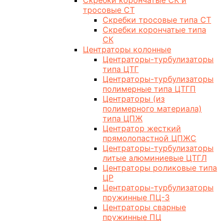
Скребки корончатые СК и
тросовые СТ
Скребки тросовые типа СТ
Скребки корончатые типа
СК
Центраторы колонные
Центраторы-турбулизаторы
типа ЦТГ
Центраторы-турбулизаторы
полимерные типа ЦТГП
Центраторы (из
полимерного материала)
типа ЦПЖ
Центратор жесткий
прямолопастной ЦПЖС
Центраторы-турбулизаторы
литые алюминиевые ЦТГЛ
Центраторы роликовые типа
ЦР
Центраторы-турбулизаторы
пружинные ПЦ-3
Центраторы сварные
пружинные ПЦ