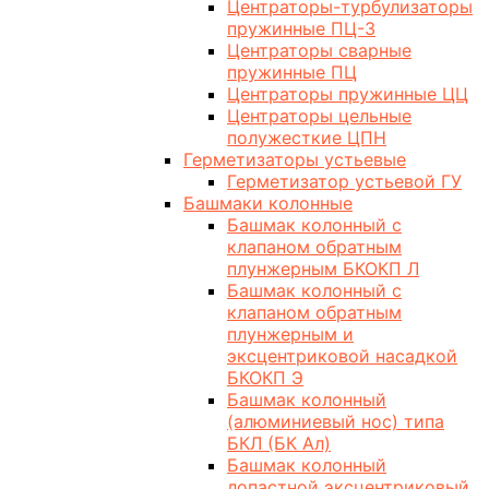
Центраторы-турбулизаторы
пружинные ПЦ-3
Центраторы сварные
пружинные ПЦ
Центраторы пружинные ЦЦ
Центраторы цельные
полужесткие ЦПН
Герметизаторы устьевые
Герметизатор устьевой ГУ
Башмаки колонные
Башмак колонный с
клапаном обратным
плунжерным БКОКП Л
Башмак колонный с
клапаном обратным
плунжерным и
эксцентриковой насадкой
БКОКП Э
Башмак колонный
(алюминиевый нос) типа
БКЛ (БК Ал)
Башмак колонный
лопастной эксцентриковый