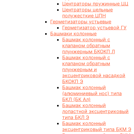
Центраторы пружинные ЦЦ
Центраторы цельные
полужесткие ЦПН
Герметизаторы устьевые
Герметизатор устьевой ГУ
Башмаки колонные
Башмак колонный с
клапаном обратным
плунжерным БКОКП Л
Башмак колонный с
клапаном обратным
плунжерным и
эксцентриковой насадкой
БКОКП Э
Башмак колонный
(алюминиевый нос) типа
БКЛ (БК Ал)
Башмак колонный
лопастной эксцентриковый
типа БКЛ Э
Башмак колонный
эксцентриковый типа БКМ Э