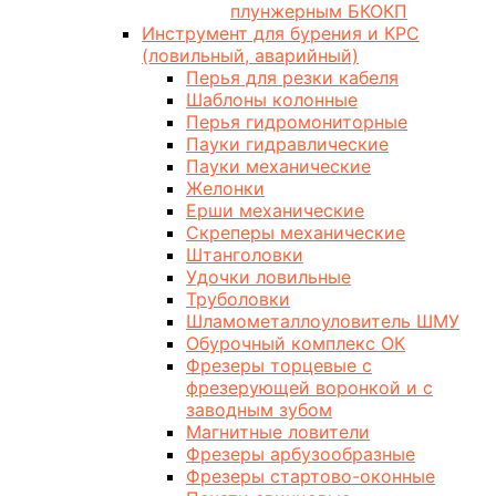
плунжерным БКОКП
Инструмент для бурения и КРС
(ловильный, аварийный)
Перья для резки кабеля
Шаблоны колонные
Перья гидромониторные
Пауки гидравлические
Пауки механические
Желонки
Ерши механические
Скреперы механические
Штанголовки
Удочки ловильные
Труболовки
Шламометаллоуловитель ШМУ
Обурочный комплекс ОК
Фрезеры торцевые с
фрезерующей воронкой и с
заводным зубом
Магнитные ловители
Фрезеры арбузообразные
Фрезеры стартово-оконные