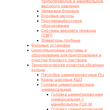
трубопроводов и манифольдов
высокого давления
Задвижки буровые
Буровые насосы
Противовыбросовое
оборудование
Системы верхнего привода
(СВП)
Элеваторы трубные
Буровые установки
Циркуляционные системы и
оборудование для приготовления и
очистки бурового раствора
Технологическая оснастка обсадных
колонн
Патрубки цементировочные ПЦ
Краны шаровые КШЗ
Головки цементировочные
универсальные
Головка цементировочная
универсальная с
манифольдом ГЦУ М
Головка цементировочная