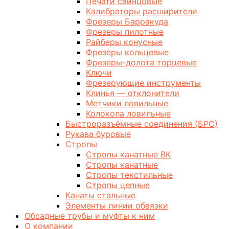
Печати свинцовые
Калибраторы расширители
Фрезеры Барракуда
Фрезеры пилотные
Райберы конусные
Фрезеры кольцевые
Фрезеры-долота торцевые
Ключи
Фрезерующие инструменты
Клинья — отклонители
Метчики ловильные
Колокола ловильные
Быстроразъёмные соединения (БРС)
Рукава буровые
Стропы
Стропы канатные ВК
Стропы канатные
Стропы текстильные
Стропы цепные
Канаты стальные
Элементы линии обвязки
Обсадные трубы и муфты к ним
О компании