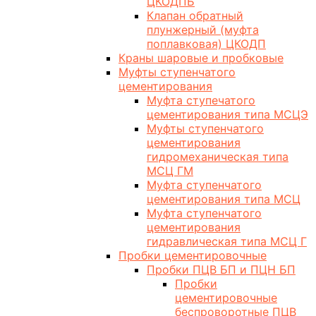
ЦКОДПБ
Клапан обратный
плунжерный (муфта
поплавковая) ЦКОДП
Краны шаровые и пробковые
Муфты ступенчатого
цементирования
Муфта ступечатого
цементирования типа МСЦЭ
Муфты ступенчатого
цементирования
гидромеханическая типа
МСЦ ГМ
Муфта ступенчатого
цементирования типа МСЦ
Муфта ступенчатого
цементирования
гидравлическая типа МСЦ Г
Пробки цементировочные
Пробки ПЦВ БП и ПЦН БП
Пробки
цементировочные
беспроворотные ПЦВ