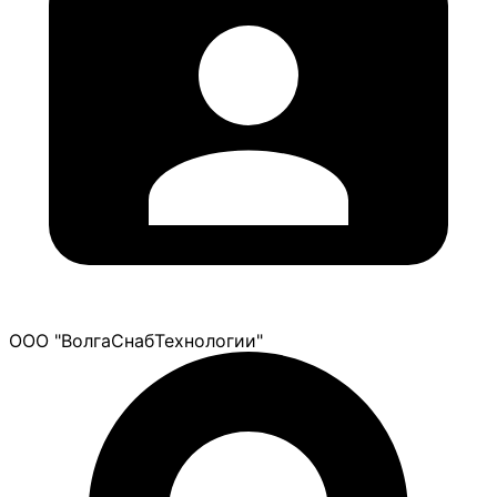
ООО "ВолгаСнабТехнологии"