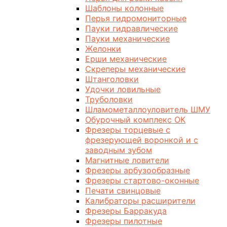
Шаблоны колонные
Перья гидромониторные
Пауки гидравлические
Пауки механические
Желонки
Ерши механические
Скреперы механические
Штанголовки
Удочки ловильные
Труболовки
Шламометаллоуловитель ШМУ
Обурочный комплекс ОК
Фрезеры торцевые с
фрезерующей воронкой и с
заводным зубом
Магнитные ловители
Фрезеры арбузообразные
Фрезеры стартово-оконные
Печати свинцовые
Калибраторы расширители
Фрезеры Барракуда
Фрезеры пилотные