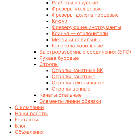
Райберы конусные
Фрезеры кольцевые
Фрезеры-долота торцевые
Ключи
Фрезерующие инструменты
Клинья — отклонители
Метчики ловильные
Колокола ловильные
Быстроразъёмные соединения (БРС)
Рукава буровые
Стропы
Стропы канатные ВК
Стропы канатные
Стропы текстильные
Стропы цепные
Канаты стальные
Элементы линии обвязки
О компании
Наши работы
Контакты
Блог
Объявления