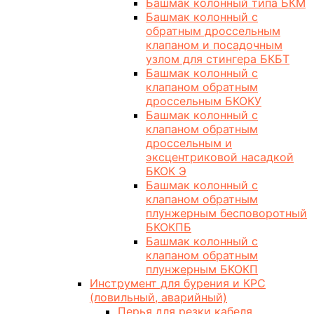
Башмак колонный типа БКМ
Башмак колонный с
обратным дроссельным
клапаном и посадочным
узлом для стингера БКБТ
Башмак колонный с
клапаном обратным
дроссельным БКОКУ
Башмак колонный с
клапаном обратным
дроссельным и
эксцентриковой насадкой
БКОК Э
Башмак колонный с
клапаном обратным
плунжерным бесповоротный
БКОКПБ
Башмак колонный с
клапаном обратным
плунжерным БКОКП
Инструмент для бурения и КРС
(ловильный, аварийный)
Перья для резки кабеля