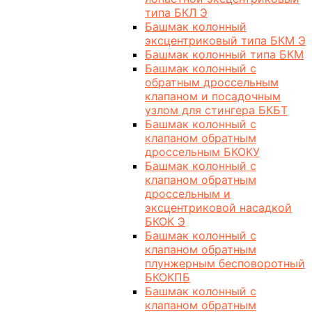
типа БКЛ Э
Башмак колонный
эксцентриковый типа БКМ Э
Башмак колонный типа БКМ
Башмак колонный с
обратным дроссельным
клапаном и посадочным
узлом для стингера БКБТ
Башмак колонный с
клапаном обратным
дроссельным БКОКУ
Башмак колонный с
клапаном обратным
дроссельным и
эксцентриковой насадкой
БКОК Э
Башмак колонный с
клапаном обратным
плунжерным бесповоротный
БКОКПБ
Башмак колонный с
клапаном обратным