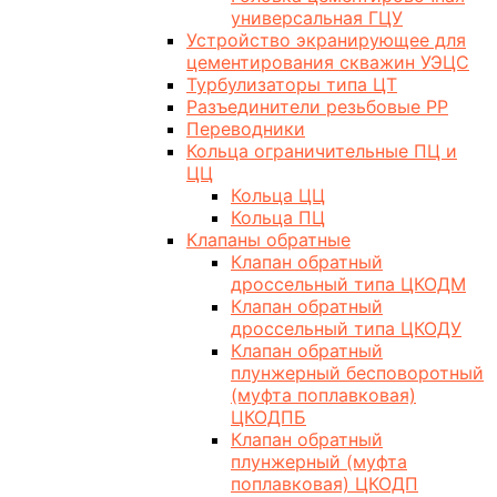
универсальная ГЦУ
Устройство экранирующее для
цементирования скважин УЭЦС
Турбулизаторы типа ЦТ
Разъединители резьбовые РР
Переводники
Кольца ограничительные ПЦ и
ЦЦ
Кольца ЦЦ
Кольца ПЦ
Клапаны обратные
Клапан обратный
дроссельный типа ЦКОДМ
Клапан обратный
дроссельный типа ЦКОДУ
Клапан обратный
плунжерный бесповоротный
(муфта поплавковая)
ЦКОДПБ
Клапан обратный
плунжерный (муфта
поплавковая) ЦКОДП