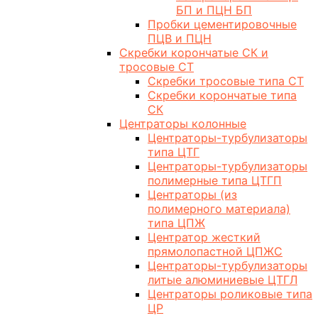
БП и ПЦН БП
Пробки цементировочные
ПЦВ и ПЦН
Скребки корончатые СК и
тросовые СТ
Скребки тросовые типа СТ
Скребки корончатые типа
СК
Центраторы колонные
Центраторы-турбулизаторы
типа ЦТГ
Центраторы-турбулизаторы
полимерные типа ЦТГП
Центраторы (из
полимерного материала)
типа ЦПЖ
Центратор жесткий
прямолопастной ЦПЖС
Центраторы-турбулизаторы
литые алюминиевые ЦТГЛ
Центраторы роликовые типа
ЦР