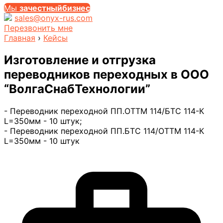
Мы
за
честныйбизнес
sales@onyx-rus.com
Перезвонить мне
Главная
›
Кейсы
Изготовление и отгрузка
переводников переходных в ООО
“ВолгаСнабТехнологии”
- Переводник переходной ПП.ОТТМ 114/БТС 114-К
L=350мм - 10 штук;
- Переводник переходной ПП.БТС 114/ОТТМ 114-К
L=350мм - 10 штук