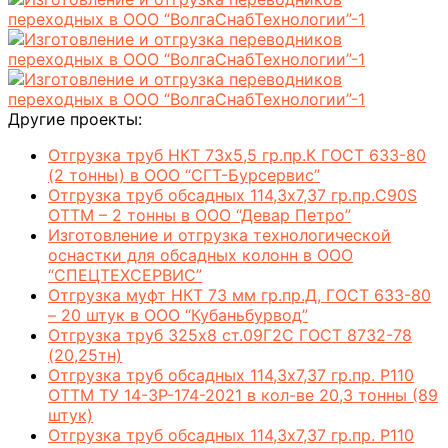
Другие проекты:
Отгрузка труб НКТ 73х5,5 гр.пр.К ГОСТ 633-80
(2 тонны) в ООО “СГТ-Бурсервис”
Отгрузка труб обсадных 114,3х7,37 гр.пр.C90S
ОТТМ – 2 тонны в ООО “Девар Петро”
Изготовление и отгрузка технологической
оснастки для обсадных колонн в ООО
“СПЕЦТЕХСЕРВИС”
Отгрузка муфт НКТ 73 мм гр.пр.Д, ГОСТ 633-80
– 20 штук в ООО “Кубаньбурвод”
Отгрузка труб 325х8 ст.09Г2С ГОСТ 8732-78
(20,25тн)
Отгрузка труб обсадных 114,3х7,37 гр.пр. Р110
ОТТМ ТУ 14-3Р-174-2021 в кол-ве 20,3 тонны (89
штук)
Отгрузка труб обсадных 114,3х7,37 гр.пр. Р110