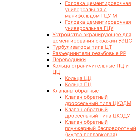
Головка цементировочная
универсальная с
манифольдом ГЦУ М
Головка цементировочная
универсальная ГЦУ
Устройство экранирующее для
цементирования скважин УЭЦС
Турбулизаторы типа ЦТ
Разъединители резьбовые РР
Переводники
Кольца ограничительные ПЦ и
ЦЦ
Кольца ЦЦ
Кольца ПЦ
Клапаны обратные
Клапан обратный
дроссельный типа ЦКОДМ
Клапан обратный
дроссельный типа ЦКОДУ
Клапан обратный
плунжерный бесповоротный
(муфта поплавковая)