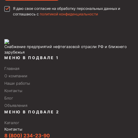
Скреперы механические
Я даю свое согласие на обработку персональных данных и
соглашаюсь с
политикой конфиденциальности
Штанголовки
Удочки ловильные
Труболовки
Снабжение предприятий нефтегазовой отрасли РФ и ближнего
Шламометаллоуловитель ШМУ
зарубежья
Обурочный комплекс ОК
МЕНЮ В ПОДВАЛЕ 1
Фрезеры торцевые с фрезерующей воронкой и с
Главная
заводным зубом
О компании
Наши работы
Магнитные ловители
Контакты
Фрезеры арбузообразные
Блог
Фрезеры стартово-оконные
Объявления
МЕНЮ В ПОДВАЛЕ 2
Печати свинцовые
Каталог
Калибраторы расширители
Контакты
Фрезеры Барракуда
8 (800) 234-23-90