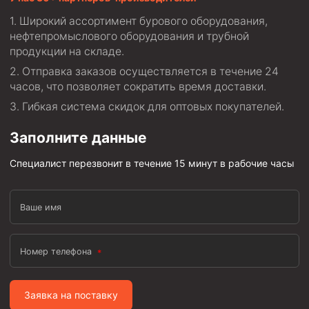
Пробки цементировочные
Широкий ассортимент бурового оборудования,
нефтепромыслового оборудования и трубной
Скребки корончатые СК и тросовые СТ
продукции на складе.
Центраторы колонные
Отправка заказов осуществляется в течение 24
Герметизаторы устьевые
часов, что позволяет сократить время доставки.
Гибкая система скидок для оптовых покупателей.
Башмаки колонные
Заполните данные
Инструмент для бурения и КРС (ловильный, аварийный)
Перья для резки кабеля
Специалист перезвонит в течение 15 минут в рабочие часы
Шаблоны колонные
Ваше имя
Перья гидромониторные
Пауки гидравлические
Номер телефона
Пауки механические
Желонки
Заявка на поставку
Ерши механические