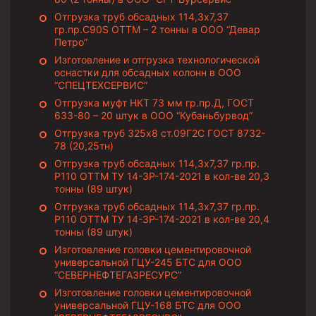
Муфта ОТТГ 146
Отгрузка труб обсадных 114,3х7,37
гр.пр.C90S ОТТМ – 2 тонны в ООО “Девар
Муфта ОТТГ 127
Петро”
Муфта ОТТГ 114
Изготовление и отгрузка технологической
оснастки для обсадных колонн в ООО
“СПЕЦТЕХСЕРВИС”
Буровое оборудование
Отгрузка муфт НКТ 73 мм гр.пр.Д, ГОСТ
Фонтанная и запорная арматура
633-80 – 20 штук в ООО “Кубаньбурвод”
Отгрузка труб 325х8 ст.09Г2С ГОСТ 8732-
Оборудование для трубопроводов и манифольдов
78 (20,25тн)
высокого давления
Отгрузка труб обсадных 114,3х7,37 гр.пр.
Задвижки буровые
Р110 ОТТМ ТУ 14-3Р-174-2021 в кол-ве 20,3
тонны (89 штук)
Буровые насосы
Отгрузка труб обсадных 114,3х7,37 гр.пр.
Р110 ОТТМ ТУ 14-3Р-174-2021 в кол-ве 20,4
Противовыбросовое оборудование
тонны (89 штук)
Системы верхнего привода (СВП)
Изготовление головки цементировочной
универсальной ГЦУ-245 БТС для ООО
Элеваторы трубные
“СЕВЕРНЕФТЕГАЗРЕСУРС”
Изготовление головки цементировочной
Буровые установки
универсальной ГЦУ-168 БТС для ООО