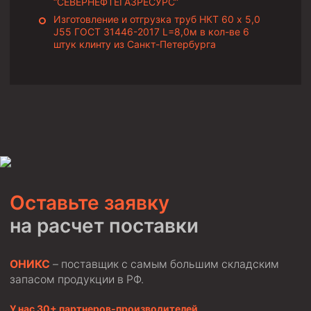
“СЕВЕРНЕФТЕГАЗРЕСУРС”
Циркуляционные системы и оборудование для
приготовления и очистки бурового раствора
Изготовление и отгрузка труб НКТ 60 х 5,0
J55 ГОСТ 31446-2017 L=8,0м в кол-ве 6
Технологическая оснастка обсадных колонн
штук клинту из Санкт-Петербурга
Патрубки цементировочные ПЦ
Краны шаровые КШЗ
Головки цементировочные универсальные
Устройство экранирующее для цементирования
скважин УЭЦС
Турбулизаторы типа ЦТ
Разъединители резьбовые РР
Оставьте заявку
Переводники
на расчет поставки
Кольца ограничительные ПЦ и ЦЦ
Клапаны обратные
ОНИКС
– поставщик с самым большим складским
запасом продукции в РФ.
Краны шаровые и пробковые
Муфты ступенчатого цементирования
У нас 30+ партнеров-производителей