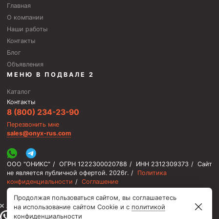
Главная
Скреперы механические
О компании
Штанголовки
Наши работы
Контакты
Удочки ловильные
Блог
Труболовки
Объявления
МЕНЮ В ПОДВАЛЕ 2
Шламометаллоуловитель ШМУ
Обурочный комплекс ОК
Каталог
Контакты
Фрезеры торцевые с фрезерующей воронкой и с
8 (800) 234-23-90
заводным зубом
Перезвонить мне
Магнитные ловители
sales@onyx-rus.com
Фрезеры арбузообразные
ООО "ОНИКС"
/
ОГРН 1222300020788
/
ИНН 2312309373
/
Сайт
Фрезеры стартово-оконные
не является публичной офертой.
2026г.
/
Политика
Печати свинцовые
конфиденциальности
/
Соглашение
Продолжая пользоваться сайтом, вы соглашаетесь
Калибраторы расширители
⚡️ Мы онлайн, ответим быстро
на использование сайтом Cookie и с
политикой
Фрезеры Барракуда
конфиденциальности