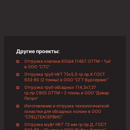
Муфта ОТТМ 146
Муфта БТС 324
Муфта БТС 245
Муфта БТС 178
Муфта БТС 168
Другие проекты:
Муфта ОТТМ 127
Отгрузка клапана КОШ4.114БТ ОТТМ – 1шт
в ООО “СТС”
Муфта БТС 146
Отгрузка труб НКТ 73х5,5 гр.пр.К ГОСТ
Муфта ОТТМ 245
633-80 (2 тонны) в ООО “СГТ-Бурсервис”
Муфта ОТТМ 324
Отгрузка труб обсадных 114,3х7,37
гр.пр.C90S ОТТМ – 2 тонны в ООО “Девар
Муфта ОТТМ 178
Петро”
Изготовление и отгрузка технологической
Муфта ОТТМ 168
оснастки для обсадных колонн в ООО
Муфта ОТТМ 114
“СПЕЦТЕХСЕРВИС”
Отгрузка муфт НКТ 73 мм гр.пр.Д, ГОСТ
Муфта ОТТГ 168
633-80 – 20 штук в ООО “Кубаньбурвод”