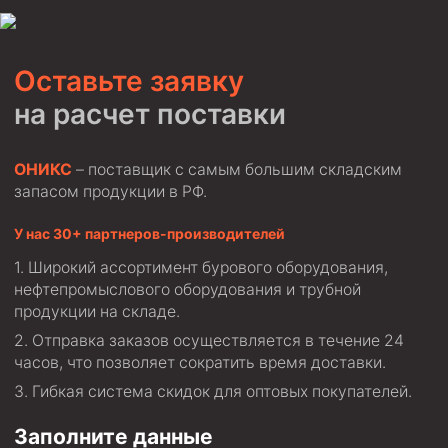
Циркуляционные системы и оборудование для
приготовления и очистки бурового раствора
Технологическая оснастка обсадных колонн
Оставьте заявку
Патрубки цементировочные ПЦ
на расчет поставки
Краны шаровые КШЗ
Головки цементировочные универсальные
ОНИКС
– поставщик с самым большим складским
Устройство экранирующее для цементирования
запасом продукции в РФ.
скважин УЭЦС
У нас 30+ партнеров-производителей
Турбулизаторы типа ЦТ
Широкий ассортимент бурового оборудования,
Разъединители резьбовые РР
нефтепромыслового оборудования и трубной
Переводники
продукции на складе.
Кольца ограничительные ПЦ и ЦЦ
Отправка заказов осуществляется в течение 24
часов, что позволяет сократить время доставки.
Клапаны обратные
Гибкая система скидок для оптовых покупателей.
Краны шаровые и пробковые
Заполните данные
Муфты ступенчатого цементирования