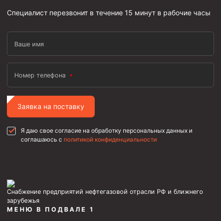
Пробки цементировочные
Специалист перезвонит в течение 15 минут в рабочие часы
Скребки корончатые СК и тросовые СТ
Ваше имя
Центраторы колонные
Герметизаторы устьевые
Номер телефона
Башмаки колонные
Инструмент для бурения и КРС (ловильный, аварийный)
Заявка на поставку
Перья для резки кабеля
Я даю свое согласие на обработку персональных данных и
Шаблоны колонные
соглашаюсь с
политикой конфиденциальности
Перья гидромониторные
Пауки гидравлические
Пауки механические
Снабжение предприятий нефтегазовой отрасли РФ и ближнего
Желонки
зарубежья
МЕНЮ В ПОДВАЛЕ 1
Ерши механические