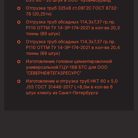
Муфта ОТТГ 146
Отгрузка труб 325х8 ст.09Г2С ГОСТ 8732-
78 (20,25тн)
Муфта ОТТГ 127
Отгрузка труб обсадных 114,3х7,37 гр.пр.
Муфта ОТТГ 114
Р110 ОТТМ ТУ 14-3Р-174-2021 в кол-ве 20,3
тонны (89 штук)
Буровое оборудование
Отгрузка труб обсадных 114,3х7,37 гр.пр.
Р110 ОТТМ ТУ 14-3Р-174-2021 в кол-ве 20,4
Фонтанная и запорная арматура
тонны (89 штук)
Оборудование для трубопроводов и манифольдов
Изготовление головки цементировочной
высокого давления
универсальной ГЦУ-168 БТС для ООО
“СЕВЕРНЕФТЕГАЗРЕСУРС”
Задвижки буровые
Изготовление и отгрузка труб НКТ 60 х 5,0
Буровые насосы
J55 ГОСТ 31446-2017 L=8,0м в кол-ве 6
штук клинту из Санкт-Петербурга
Противовыбросовое оборудование
Системы верхнего привода (СВП)
Элеваторы трубные
Буровые установки