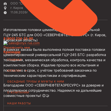
ООО “СНГР”
Трубы НКТ ТУ 14-3Р-138-2014
г. Киров
11.06.2026г
Трубы НКТ ТУ 14-3Р-121-2011
Трубы НКТ ТУ 14-161-232-2008
Изготовление головки цементировочной универсальной
Трубы НКТ ТУ 39-0147016-97-99
ГЦУ-245 БТС для ООО «СЕВЕРНЕФТЕГАЗРЕСУРС» (г. Киров,
8 (800) 234-23-90
Кировская область)
Трубы НКТ ТУ 14-3-1534-87
sales@onyx-rus.com
Перезвонить мне
Трубы НКТ ТУ 14-161-237-2018
В рамках заказа была выполнена полная поставка головки
Краснодар
цементировочной универсальной ГЦУ-245 БТС: разработка
Трубы НКТ ТУ 14-161-237-2018
техзадания, механическая обработка, контроль качества и
ГЛАВНАЯ
комплектная сборка. Изделие прошло все испытания и
Трубы НКТ ГОСТ 633-80
поставлено в срок, с учётом требований заказчика по
КАТАЛОГ
техническим характеристикам и сертификации.
Муфты для насосно-компрессорных труб
ОБСАДНЫЕ ТРУБЫ И МУФТЫ К НИМ
Муфта НКТ 114
Благодарим ООО «СЕВЕРНЕФТЕГАЗРЕСУРС» за доверие и
плодотворное сотрудничество. Надеемся на дальнейшие
Муфта НКТ 102
О КОМПАНИИ
совместные проекты! 😊🤝
Муфта НКТ 89
НАШИ РАБОТЫ
Муфта НКТ 73