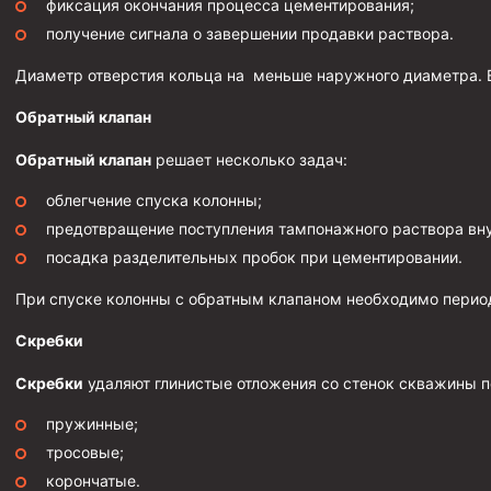
фиксация окончания процесса цементирования;
Муфта ОТТГ 146
получение сигнала о завершении продавки раствора.
Муфта ОТТГ 127
Диаметр отверстия кольца на меньше наружного диаметра. В
Муфта ОТТГ 114
Обратный клапан
Буровое оборудование
Обратный клапан
решает несколько задач:
Фонтанная и запорная арматура
облегчение спуска колонны;
Оборудование для трубопроводов и манифольдов высоко
предотвращение поступления тампонажного раствора вн
Задвижки буровые
посадка разделительных пробок при цементировании.
Буровые насосы
При спуске колонны с обратным клапаном необходимо периоди
Противовыбросовое оборудование
Скребки
Системы верхнего привода (СВП)
Скребки
удаляют глинистые отложения со стенок скважины 
Элеваторы трубные
пружинные;
Буровые установки
тросовые;
Циркуляционные системы и оборудование для приготовлени
корончатые.