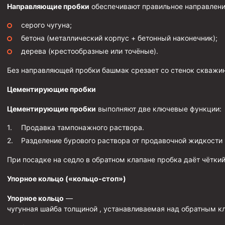
Направляющие пробки
обеспечивают правильное направлени
Муфта ОТТМ 146
серого чугуна;
Муфта БТС 324
бетона (металлический корпус + бетонный наконечник);
Муфта БТС 245
дерева (крестообразные или точёные).
Муфта БТС 178
Без направляющей пробки башмак срезает со стенок скважины
Муфта БТС 168
Цементирующие пробки
Муфта ОТТМ 127
Цементирующие пробки
выполняют две ключевые функции:
Муфта БТС 146
Продавка тампонажного раствора.
Муфта ОТТМ 245
Разделение бурового раствора от продавочной жидкости
Муфта ОТТМ 324
При посадке на седло в обратном клапане пробка даёт чёткий
Муфта ОТТМ 178
Упорное кольцо («кольцо‑стоп»)
Муфта ОТТМ 168
Упорное кольцо
—
Муфта ОТТМ 114
чугунная шайба толщиной , устанавливаемая над обратным кл
Муфта ОТТГ 168