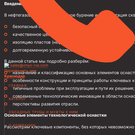
Введение
Трубы НКТ ТУ 14-3Р-138-2014
В нефтегазовой отрасли успешное бурение и эксплуатация с
Трубы НКТ ТУ 14-3Р-121-2011
безопасный спуск колонны в ствол скважины;
Трубы НКТ ТУ 14-161-232-2008
качественное цементирование;
Трубы НКТ ТУ 39-0147016-97-99
изоляцию пластов (нефтеносных, газоносных, водоносных
Трубы НКТ ТУ 14-3-1534-87
долговременную устойчивость стенок скважины.
Трубы НКТ ТУ 14-161-237-2018
В данной статье мы подробно разберём:
sales@onyx-rus.com
Трубы НКТ ТУ 14-161-237-2018
Перезвонить мне
назначение и классификацию основных элементов оснаст
Краснодар
Трубы НКТ ГОСТ 633-80
особенности конструкции и принципы работы ключевых к
ГЛАВНАЯ
типичные проблемы при эксплуатации и пути их решения;
Муфты для насосно-компрессорных труб
современные технологические инновации в области оснас
КАТАЛОГ
Муфта НКТ 114
перспективы развития отрасли.
ОБСАДНЫЕ ТРУБЫ И МУФТЫ К НИМ
Муфта НКТ 102
Основные элементы технологической оснастки
Муфта НКТ 89
О КОМПАНИИ
Рассмотрим ключевые компоненты, без которых невозможно 
Муфта НКТ 73