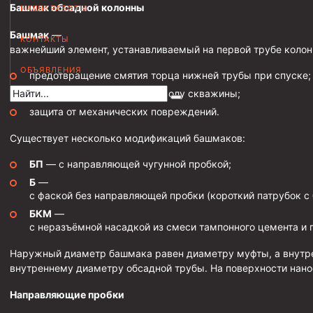
Башмак обсадной колонны
НАШИ РАБОТЫ
Муфта НКВ 73
Башмак
—
КОНТАКТЫ
Муфта НКВ 60
важнейший элемент, устанавливаемый на первой трубе колон
Муфта НКТ 60
ОБЪЯВЛЕНИЯ
предотвращение смятия торца нижней трубы при спуске;
Муфта НКВ 89
направление колонны по стволу скважины;
Муфта НКТ 48
защита от механических повреждений.
Муфта НКТ 33
Существует несколько модификаций башмаков:
БП
— с направляющей чугунной пробкой;
Обсадные трубы и муфты к ним
Б
—
ГОСТ 31446-2017
с фаской без направляющей пробки (короткий патрубок с
ГОСТ 632-80
БКМ
—
с неразъёмной насадкой из смеси тампонного цемента и 
Муфты для обсадных труб
Наружный диаметр башмака равен диаметру муфты, а внутр
Муфта ОТТМ 102
внутреннему диаметру обсадной трубы. На поверхности нано
Муфта ОТТГ 245
Направляющие пробки
Муфта ОТТГ 178