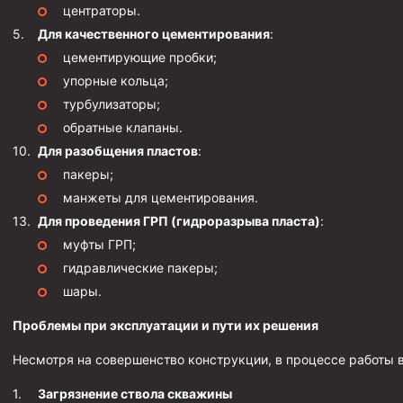
Штанголовки
центраторы.
Удочки ловильные
Для качественного цементирования
:
цементирующие пробки;
Труболовки
упорные кольца;
Шламометаллоуловитель ШМУ
турбулизаторы;
Обурочный комплекс ОК
обратные клапаны.
Фрезеры торцевые с фрезерующей воронкой и с заводн
Для разобщения пластов
:
пакеры;
Магнитные ловители
манжеты для цементирования.
Фрезеры арбузообразные
Для проведения ГРП (гидроразрыва пласта)
:
Фрезеры стартово-оконные
муфты ГРП;
гидравлические пакеры;
Печати свинцовые
шары.
Калибраторы расширители
Проблемы при эксплуатации и пути их решения
Фрезеры Барракуда
Несмотря на совершенство конструкции, в процессе работы 
Фрезеры пилотные
Райберы конусные
Загрязнение ствола скважины