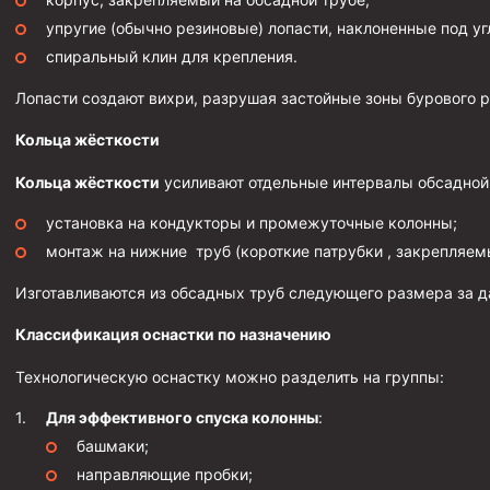
Скребки корончатые СК и тросовые СТ
упругие (обычно резиновые) лопасти, наклоненные под уг
Центраторы колонные
спиральный клин для крепления.
Герметизаторы устьевые
Лопасти создают вихри, разрушая застойные зоны бурового р
Башмаки колонные
Кольца жёсткости
Инструмент для бурения и КРС (ловильный, аварийный)
Кольца жёсткости
усиливают отдельные интервалы обсадной
Перья для резки кабеля
установка на кондукторы и промежуточные колонны;
Шаблоны колонные
монтаж на нижние труб (короткие патрубки , закрепляем
Перья гидромониторные
Изготавливаются из обсадных труб следующего размера за д
Пауки гидравлические
Классификация оснастки по назначению
Пауки механические
Технологическую оснастку можно разделить на группы:
Желонки
Для эффективного спуска колонны
:
Ерши механические
башмаки;
Скреперы механические
направляющие пробки;