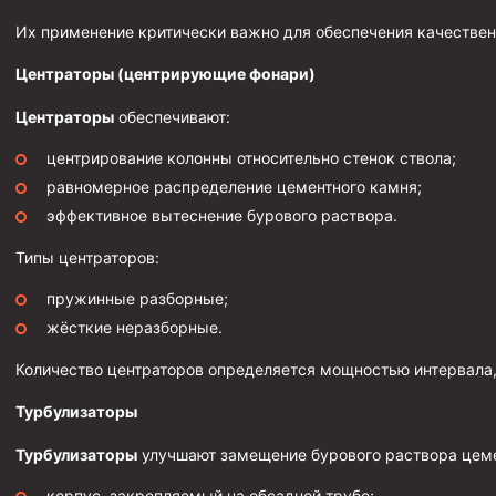
Технологическая оснастка обсадных колонн
Их применение критически важно для обеспечения качествен
Патрубки цементировочные ПЦ
Центраторы (центрирующие фонари)
Краны шаровые КШЗ
Центраторы
обеспечивают:
Головки цементировочные универсальные
центрирование колонны относительно стенок ствола;
Устройство экранирующее для цементирования скважин
равномерное распределение цементного камня;
Турбулизаторы типа ЦТ
эффективное вытеснение бурового раствора.
Разъединители резьбовые РР
Типы центраторов:
Переводники
пружинные разборные;
Кольца ограничительные ПЦ и ЦЦ
жёсткие неразборные.
Клапаны обратные
Количество центраторов определяется мощностью интервала,
Краны шаровые и пробковые
Турбулизаторы
Муфты ступенчатого цементирования
Турбулизаторы
улучшают замещение бурового раствора цеме
Пробки цементировочные
корпус, закрепляемый на обсадной трубе;