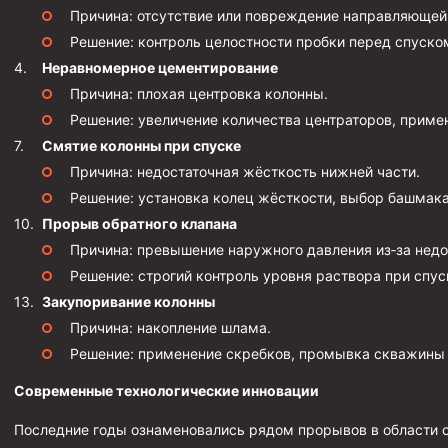
Причина: отсутствие или повреждение направляющей
Фрезеры кольцевые
Решение: контроль целостности пробки перед спуско
Фрезеры-долота торцевые
Неравномерное цементирование
Ключи
Причина: плохая центровка колонны.
Решение: увеличение количества центраторов, приме
Фрезерующие инструменты
Смятие колонны при спуске
Клинья — отклонители
Причина: недостаточная жёсткость нижней части.
Метчики ловильные
Решение: установка колец жёсткости, выбор башмака
Колокола ловильные
Прорыв обратного клапана
Причина: превышение наружного давления из‑за недо
Быстроразъёмные соединения (БРС)
Решение: строгий контроль уровня раствора при спус
Рукава буровые
Закупоривание колонны
Стропы
Причина: накопление шлама.
Решение: применение скребков, промывка скважины
Стропы канатные ВК
Стропы канатные
Современные технологические инновации
Стропы текстильные
Последние годы ознаменовались рядом прорывов в области о