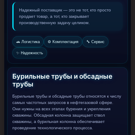
Фрезеры пилотные
Надежный поставщик — это не тот, кто просто
продает товар, а тот, кто закрывает
Райберы конусные
производственную задачу целиком.
Фрезеры кольцевые
Фрезеры-долота торцевые
🚗 Логистика
⚙️ Комплектация
🔧 Сервис
Ключи
✨ Надежность
Фрезерующие инструменты
Клинья — отклонители
Бурильные трубы и обсадные
Метчики ловильные
трубы
Колокола ловильные
Бурильные трубы и обсадные трубы относятся к числу
Быстроразъёмные соединения (БРС)
самых частотных запросов в нефтегазовой сфере.
Они нужны на всех этапах бурения и укрепления
Рукава буровые
скважины. Обсадная колонна защищает ствол
Стропы
скважины, а бурильная колонна обеспечивает
проведение технологического процесса.
Стропы канатные ВК