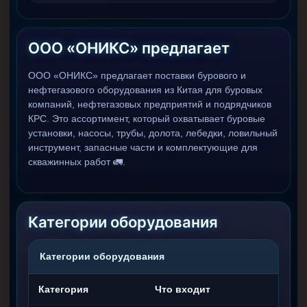
Муфта ОТТГ 146
Муфта ОТТГ 127
ООО «ОНИКС» предлагает
Муфта ОТТГ 114
ООО «ОНИКС» предлагает поставки бурового и
Буровое оборудование
нефтегазового оборудования из Китая для буровых
компаний, нефтегазовых предприятий и подрядчиков
Фонтанная и запорная арматура
КРС. Это ассортимент, который охватывает буровые
установки, насосы, трубы, долота, лебедки, ловильный
Оборудование для трубопроводов и манифольдов
высокого давления
инструмент, запасные части и комплектующие для
скважинных работ 🚛.
Задвижки буровые
Буровые насосы
Противовыбросовое оборудование
Категории оборудования
Системы верхнего привода (СВП)
Категории оборудования
Элеваторы трубные
Категория
Что входит
Буровые установки