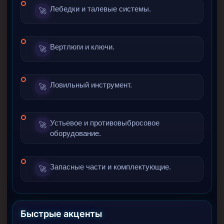
Лебедки и талевые системы.
Скреперы механические
🚀
Штанголовки
Удочки ловильные
Вертлюги и ключи.
🚀
Труболовки
Шламометаллоуловитель ШМУ
Ловильный инструмент.
🚀
Обурочный комплекс ОК
Фрезеры торцевые с фрезерующей воронкой и с
заводным зубом
Устьевое и противовыбросовое
🚀
оборудование.
Магнитные ловители
Фрезеры арбузообразные
Запасные части и комплектующие.
🚀
Фрезеры стартово-оконные
Печати свинцовые
Калибраторы расширители
Быстрые акценты
Фрезеры Барракуда