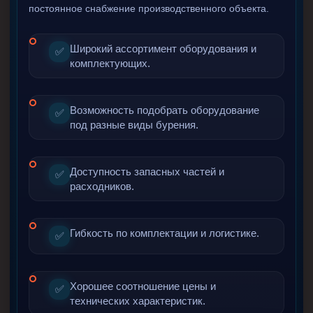
постоянное снабжение производственного объекта.
Муфта ОТТМ 146
Муфта БТС 324
Широкий ассортимент оборудования и
✅
комплектующих.
Муфта БТС 245
Муфта БТС 178
Возможность подобрать оборудование
✅
Муфта БТС 168
под разные виды бурения.
Муфта ОТТМ 127
Муфта БТС 146
Доступность запасных частей и
✅
Муфта ОТТМ 245
расходников.
Муфта ОТТМ 324
Муфта ОТТМ 178
Гибкость по комплектации и логистике.
✅
Муфта ОТТМ 168
Муфта ОТТМ 114
Хорошее соотношение цены и
✅
технических характеристик.
Муфта ОТТГ 168