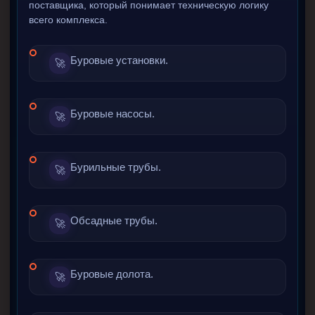
поставщика, который понимает техническую логику
Пробки цементировочные
всего комплекса.
Скребки корончатые СК и тросовые СТ
Буровые установки.
🚀
Центраторы колонные
Герметизаторы устьевые
Башмаки колонные
Буровые насосы.
🚀
Инструмент для бурения и КРС (ловильный, аварийный)
Перья для резки кабеля
Бурильные трубы.
🚀
Шаблоны колонные
Перья гидромониторные
Обсадные трубы.
🚀
Пауки гидравлические
Пауки механические
Буровые долота.
🚀
Желонки
Ерши механические