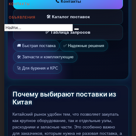
📞 Контакты
КОНТАКТЫ
Муфта НКВ 73
🛠️ Каталог поставок
ОБЪЯВЛЕНИЯ
Муфта НКВ 60
Муфта НКТ 60
✅ Таблица запросов
Муфта НКВ 89
🚚 Быстрая поставка
✅ Надежные решения
Муфта НКТ 48
🛠️ Запчасти и комплектующие
Муфта НКТ 33
🚀 Для бурения и КРС
Обсадные трубы и муфты к ним
ГОСТ 31446-2017
ГОСТ 632-80
Почему выбирают поставки из
Китая
Муфты для обсадных труб
Китайский рынок удобен тем, что позволяет закупать
Муфта ОТТМ 102
как крупное оборудование, так и отдельные узлы,
Муфта ОТТГ 245
расходники и запасные части. Это особенно важно
для заказчиков, которым нужна не разовая поставка, а
Муфта ОТТГ 178