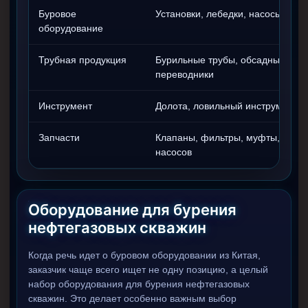
Циркуляционные системы и оборудование для
Буровое
Установки, лебедки, насосы, вер
приготовления и очистки бурового раствора
оборудование
Технологическая оснастка обсадных колонн
Трубная продукция
Бурильные трубы, обсадные труб
Патрубки цементировочные ПЦ
переводники
Краны шаровые КШЗ
Инструмент
Долота, ловильный инструмент, з
Головки цементировочные универсальные
Устройство экранирующее для цементирования
Запчасти
Клапаны, фильтры, муфты, элем
скважин УЭЦС
насосов
Турбулизаторы типа ЦТ
Разъединители резьбовые РР
Оборудование для бурения
Переводники
нефтегазовых скважин
Кольца ограничительные ПЦ и ЦЦ
Когда речь идет о буровом оборудовании из Китая,
Клапаны обратные
заказчик чаще всего ищет не одну позицию, а целый
Краны шаровые и пробковые
набор оборудования для бурения нефтегазовых
скважин. Это делает особенно важным выбор
Муфты ступенчатого цементирования