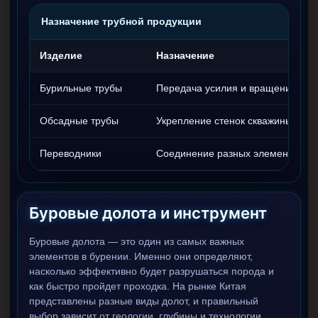
Стропы канатные
Назначение трубной продукции
Стропы текстильные
Изделие
Назначение
Стропы цепные
Бурильные трубы
Передача усилия и вращения
Канаты стальные
Элементы линии обвязки
Обсадные трубы
Укрепление стенок скважины
Переводники
Соединение разных элементов
Буровые долота и инструмент
Буровые долота — это один из самых важных
элементов в бурении. Именно они определяют,
насколько эффективно будет разрушаться порода и
как быстро пройдет проходка. На рынке Китая
представлены разные виды долот, и правильный
выбор зависит от геологии, глубины и технологии