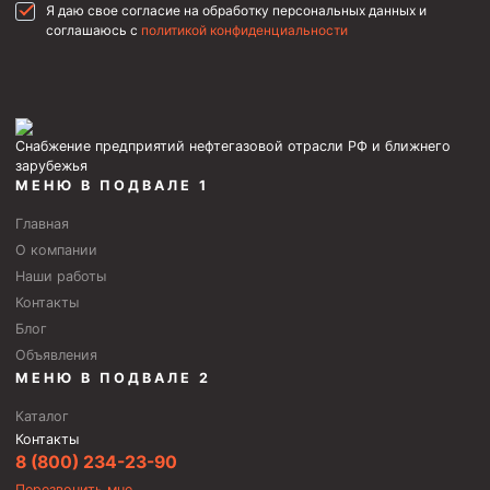
Я даю свое согласие на обработку персональных данных и
Скреперы механические
соглашаюсь с
политикой конфиденциальности
Штанголовки
Удочки ловильные
Труболовки
Снабжение предприятий нефтегазовой отрасли РФ и ближнего
зарубежья
Шламометаллоуловитель ШМУ
МЕНЮ В ПОДВАЛЕ 1
Обурочный комплекс ОК
Главная
Фрезеры торцевые с фрезерующей воронкой и с
О компании
заводным зубом
Наши работы
Магнитные ловители
Контакты
Блог
Фрезеры арбузообразные
Объявления
Фрезеры стартово-оконные
МЕНЮ В ПОДВАЛЕ 2
Печати свинцовые
Каталог
Контакты
Калибраторы расширители
8 (800) 234-23-90
Фрезеры Барракуда
Перезвонить мне