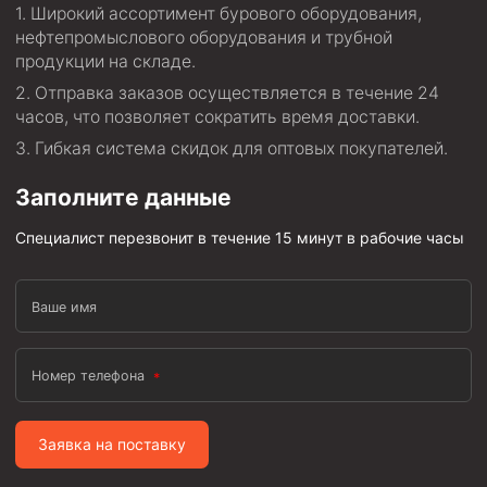
Широкий ассортимент бурового оборудования,
Пробки цементировочные
нефтепромыслового оборудования и трубной
продукции на складе.
Скребки корончатые СК и тросовые СТ
Отправка заказов осуществляется в течение 24
Центраторы колонные
часов, что позволяет сократить время доставки.
Герметизаторы устьевые
Гибкая система скидок для оптовых покупателей.
Башмаки колонные
Заполните данные
Инструмент для бурения и КРС (ловильный, аварийный)
Специалист перезвонит в течение 15 минут в рабочие часы
Перья для резки кабеля
Шаблоны колонные
Ваше имя
Перья гидромониторные
Пауки гидравлические
Номер телефона
Пауки механические
Желонки
Заявка на поставку
Ерши механические