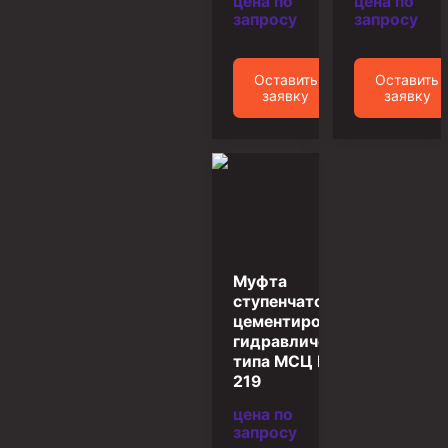
цена по
цена по
запросу
запросу
Муфта ОТТГ 146
Муфта ОТТГ 127
Оставить
Оставить
Муфта ОТТГ 114
заявку
заявку
Буровое оборудование
Фонтанная и запорная арматура
Оборудование для трубопроводов и манифольдов
высокого давления
Задвижки буровые
Муфта
Буровые насосы
ступенчатого
Противовыбросовое оборудование
цементирования
гидравлическая
Системы верхнего привода (СВП)
типа МСЦ Г –
219
Элеваторы трубные
цена по
Буровые установки
запросу