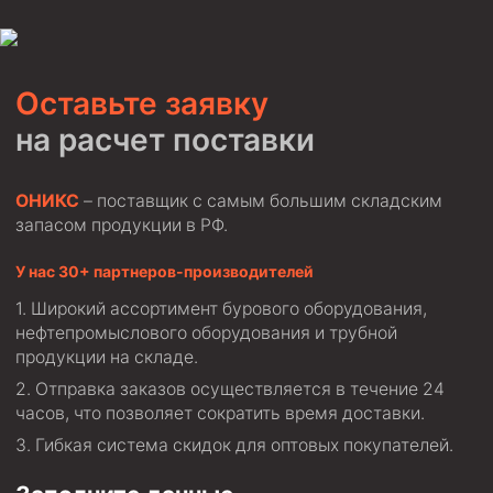
Циркуляционные системы и оборудование для
приготовления и очистки бурового раствора
Технологическая оснастка обсадных колонн
Оставьте заявку
Патрубки цементировочные ПЦ
на расчет поставки
Краны шаровые КШЗ
Головки цементировочные универсальные
ОНИКС
– поставщик с самым большим складским
Устройство экранирующее для цементирования
запасом продукции в РФ.
скважин УЭЦС
Турбулизаторы типа ЦТ
У нас 30+ партнеров-производителей
Разъединители резьбовые РР
Широкий ассортимент бурового оборудования,
нефтепромыслового оборудования и трубной
Переводники
продукции на складе.
Кольца ограничительные ПЦ и ЦЦ
Отправка заказов осуществляется в течение 24
Клапаны обратные
часов, что позволяет сократить время доставки.
Гибкая система скидок для оптовых покупателей.
Краны шаровые и пробковые
Муфты ступенчатого цементирования