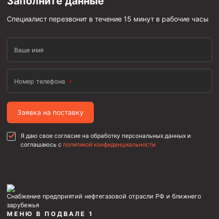
Заполните данные
Пробки цементировочные
Специалист перезвонит в течение 15 минут в рабочие часы
Скребки корончатые СК и тросовые СТ
Центраторы колонные
Ваше имя
Герметизаторы устьевые
Башмаки колонные
Номер телефона
Инструмент для бурения и КРС (ловильный, аварийный)
Заявка на поставку
Перья для резки кабеля
Шаблоны колонные
Я даю свое согласие на обработку персональных данных и
соглашаюсь с
политикой конфиденциальности
Перья гидромониторные
Пауки гидравлические
Пауки механические
Желонки
Снабжение предприятий нефтегазовой отрасли РФ и ближнего
зарубежья
Ерши механические
МЕНЮ В ПОДВАЛЕ 1