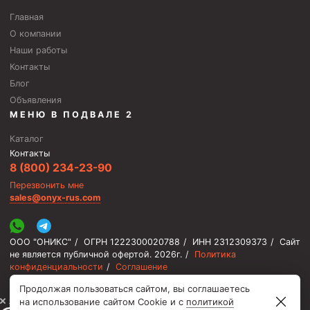
Скреперы механические
Главная
О компании
Штанголовки
Наши работы
Удочки ловильные
Контакты
Труболовки
Блог
Объявления
Шламометаллоуловитель ШМУ
МЕНЮ В ПОДВАЛЕ 2
Обурочный комплекс ОК
Каталог
Фрезеры торцевые с фрезерующей воронкой и с
Контакты
заводным зубом
8 (800) 234-23-90
Перезвонить мне
Магнитные ловители
sales@onyx-rus.com
Фрезеры арбузообразные
Фрезеры стартово-оконные
ООО "ОНИКС"
/
ОГРН 1222300020788
/
ИНН 2312309373
/
Сайт
не является публичной офертой.
2026г.
/
Политика
Печати свинцовые
конфиденциальности
/
Соглашение
Калибраторы расширители
Продолжая пользоваться сайтом, вы соглашаетесь
⚡️ Мы онлайн, ответим быстро
на использование сайтом Cookie и с
политикой
Фрезеры Барракуда