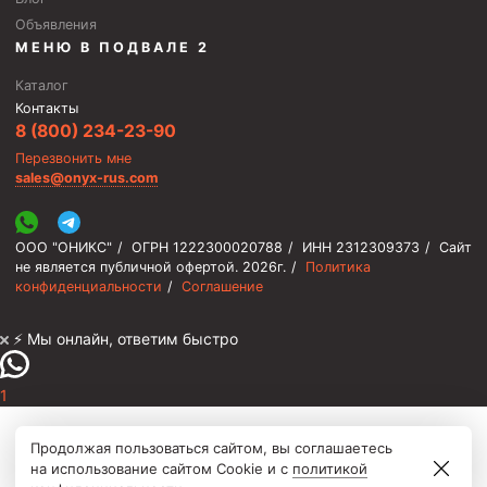
Циркуляционные системы и оборудование для
Объявления
приготовления и очистки бурового раствора
МЕНЮ В ПОДВАЛЕ 2
Технологическая оснастка обсадных колонн
Каталог
Патрубки цементировочные ПЦ
Контакты
8 (800) 234-23-90
Краны шаровые КШЗ
Перезвонить мне
Головки цементировочные универсальные
sales@onyx-rus.com
Устройство экранирующее для цементирования
скважин УЭЦС
ООО "ОНИКС"
/
ОГРН 1222300020788
/
ИНН 2312309373
/
Сайт
Турбулизаторы типа ЦТ
не является публичной офертой.
2026г.
/
Политика
конфиденциальности
/
Соглашение
Разъединители резьбовые РР
Переводники
⚡️ Мы онлайн, ответим быстро
Кольца ограничительные ПЦ и ЦЦ
1
Клапаны обратные
Краны шаровые и пробковые
Продолжая пользоваться сайтом, вы соглашаетесь
на использование сайтом Cookie и с
политикой
Муфты ступенчатого цементирования