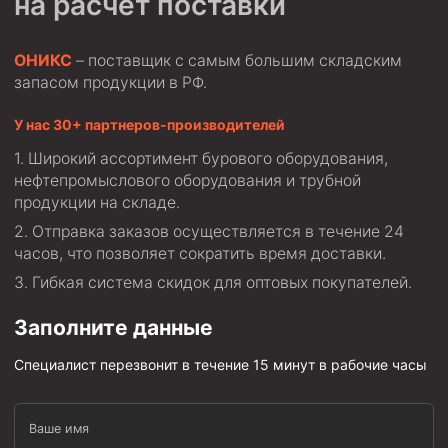
на расчет поставки
Муфта ОТТМ 146
ОНИКС
– поставщик с самым большим складским
Муфта БТС 324
запасом продукции в РФ.
Муфта БТС 245
У нас 30+ партнеров-производителей
Муфта БТС 178
Широкий ассортимент бурового оборудования,
Муфта БТС 168
нефтепромыслового оборудования и трубной
Муфта ОТТМ 127
продукции на складе.
Отправка заказов осуществляется в течение 24
Муфта БТС 146
часов, что позволяет сократить время доставки.
Муфта ОТТМ 245
Гибкая система скидок для оптовых покупателей.
Муфта ОТТМ 324
Заполните данные
Муфта ОТТМ 178
Специалист перезвонит в течение 15 минут в рабочие часы
Муфта ОТТМ 168
Муфта ОТТМ 114
Ваше имя
Муфта ОТТГ 168