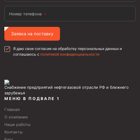
Муфта ОТТГ 146
Номер телефона
Муфта ОТТГ 127
Муфта ОТТГ 114
Заявка на поставку
Буровое оборудование
Я даю свое согласие на обработку персональных данных и
Фонтанная и запорная арматура
соглашаюсь с
политикой конфиденциальности
Оборудование для трубопроводов и манифольдов
высокого давления
Задвижки буровые
Буровые насосы
Снабжение предприятий нефтегазовой отрасли РФ и ближнего
зарубежья
Противовыбросовое оборудование
МЕНЮ В ПОДВАЛЕ 1
Системы верхнего привода (СВП)
Главная
О компании
Элеваторы трубные
Наши работы
Контакты
Буровые установки
Блог