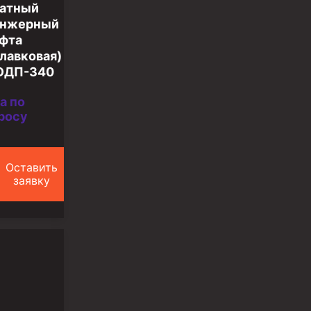
атный
унжерный
фта
лавковая)
ОДП-340
а по
росу
Оставить
заявку