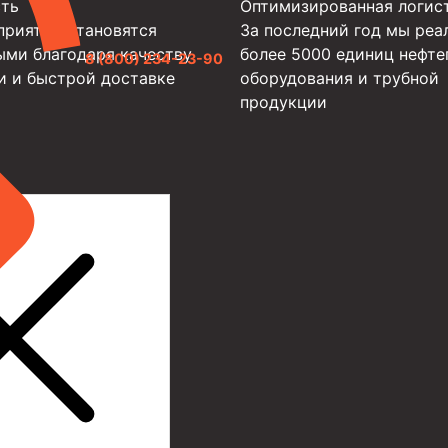
ть
Оптимизированная логис
приятий становятся
За последний год мы реа
ыми благодаря качеству
более 5000 единиц нефте
8 (800) 234-23-90
и и быстрой доставке
оборудования и трубной
продукции