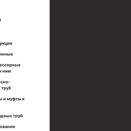
И
укции
инные
ессорные
к ним
осно-
 труб
ы и муфты к
адных труб
дование