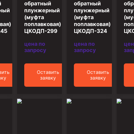
ийный)
й
обратный
обратный
обр
ный
плунжерный
плунжерный
пл
(муфта
(муфта
(му
вая)
поплавковая)
поплавковая)
поп
245
ЦКОДП-299
ЦКОДП-324
ЦК
цена по
цена по
цен
запросу
запросу
зап
вить
Оставить
Оставить
вку
заявку
заявку