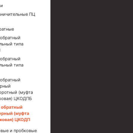
ки
аничительные ПЦ
ратные
 обратный
льный типа
М
 обратный
льный типа
 обратный
ерный
оротный (муфта
ковая) ЦКОДПБ
 обратный
ерный (муфта
ковая) ЦКОДП
ов высокого давления
вые и пробковые