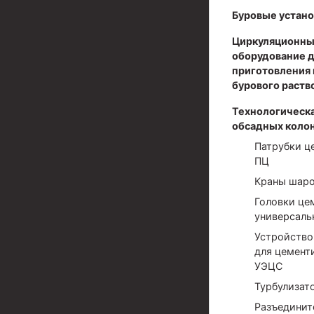
Буровые устано
Муфты для обсадных труб
Циркуляционны
Муфта ОТТМ 102
оборудование 
приготовления 
Муфта ОТТГ 245
бурового раств
Муфта ОТТГ 178
Технологическа
Муфта ОТТМ 146
обсадных коло
Патрубки ц
Муфта БТС 324
ПЦ
Муфта БТС 245
Краны шар
Головки це
Муфта БТС 178
универсаль
Муфта БТС 168
Устройство
для цемент
Муфта ОТТМ 127
УЭЦС
Муфта БТС 146
Турбулизат
Разъединит
Муфта ОТТМ 245