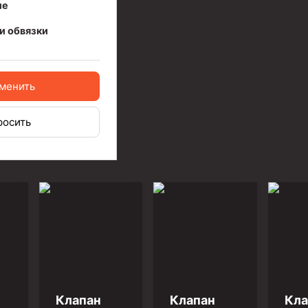
ые
и обвязки
менить
росить
Клапан
Клапан
Кла