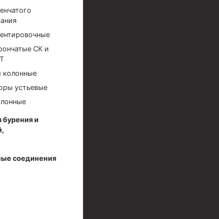
енчатого
ания
ентировочные
рончатые СК и
Т
 колонные
оры устьевые
олонные
иготовления и очистки бурового раствора
 бурения и
,
ые соединения
я скважин УЭЦС