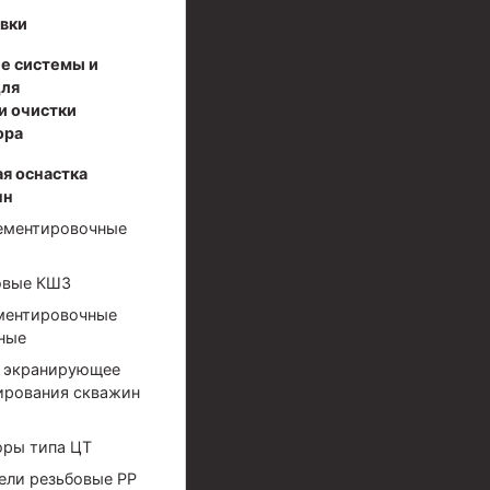
вки
е системы и
для
и очистки
ора
я оснастка
нн
ементировочные
овые КШЗ
ментировочные
ные
 экранирующее
ирования скважин
оры типа ЦТ
ели резьбовые РР