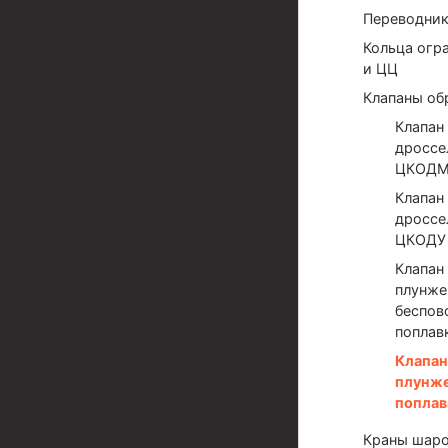
Переводни
Муфта ОТТМ 324
Кольца огр
Муфта ОТТМ 178
и ЦЦ
Клапаны об
Муфта ОТТМ 168
Клапан
Муфта ОТТМ 114
дроссе
ЦКОД
Муфта ОТТГ 168
Клапан
Муфта ОТТГ 146
дроссе
ЦКОДУ
Муфта ОТТГ 127
Клапан
плунж
Муфта ОТТГ 114
беспов
поплав
Буровое оборудование
Клапан
Фонтанная и запорная арматура
плунж
поплав
Оборудование для трубопроводов и манифольд
Краны шаро