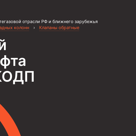
тегазовой отрасли РФ и ближнего зарубежья
садных колонн
›
Клапаны обратные
й
уфта
ЦКОДП