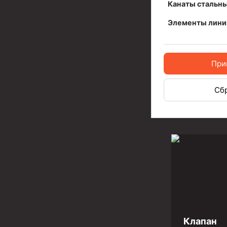
Канаты стальн
Разъединители резьбовые РР
Элементы лини
Переводники
Кольца ограничительные ПЦ и ЦЦ
При
Клапаны обратные
Сб
Краны шаровые и пробковые
Муфты ступенчатого цементирования
Пробки цементировочные
Скребки корончатые СК и тросовые СТ
Центраторы колонные
Герметизаторы устьевые
Башмаки колонные
Клапан