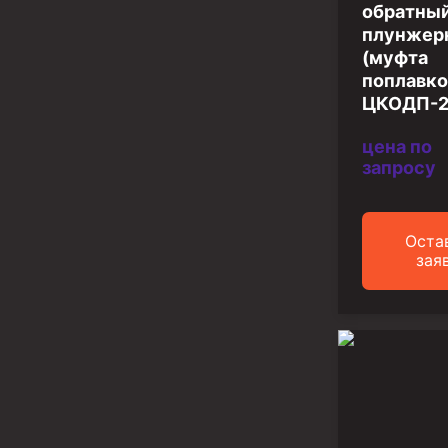
Инструмент для бурения и КРС (ловильный, авар
обратны
плунжер
Перья для резки кабеля
(муфта
поплавко
Шаблоны колонные
ЦКОДП-
Перья гидромониторные
цена по
Пауки гидравлические
запросу
Пауки механические
Желонки
Оста
зая
Ерши механические
Скреперы механические
Штанголовки
Удочки ловильные
Труболовки