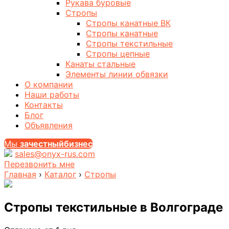
Рукава буровые
Стропы
Стропы канатные ВК
Стропы канатные
Стропы текстильные
Стропы цепные
Канаты стальные
Элементы линии обвязки
О компании
Наши работы
Контакты
Блог
Объявления
Мы
за
честныйбизнес
sales@onyx-rus.com
Перезвонить мне
Главная
›
Каталог
›
Стропы
Стропы текстильные
в Волгограде