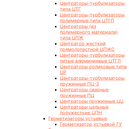
Центраторы-турбулизаторы
типа ЦТГ
Центраторы-турбулизаторы
полимерные типа ЦТГП
Центраторы (из
полимерного материала)
типа ЦПЖ
Центратор жесткий
прямолопастной ЦПЖС
Центраторы-турбулизаторы
литые алюминиевые ЦТГЛ
Центраторы роликовые типа
ЦР
Центраторы-турбулизаторы
пружинные ПЦ-3
Центраторы сварные
пружинные ПЦ
Центраторы пружинные ЦЦ
Центраторы цельные
полужесткие ЦПН
Герметизаторы устьевые
Герметизатор устьевой ГУ