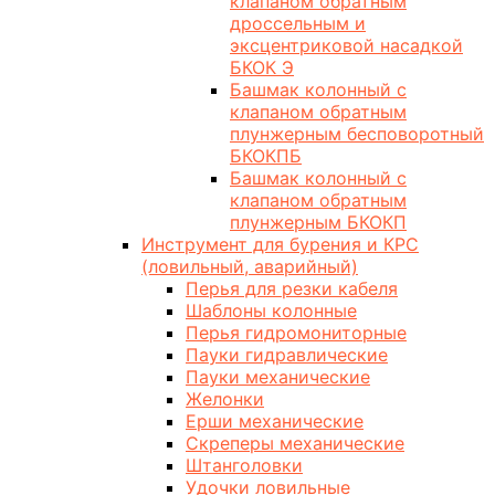
клапаном обратным
дроссельным и
эксцентриковой насадкой
БКОК Э
Башмак колонный с
клапаном обратным
плунжерным бесповоротный
БКОКПБ
Башмак колонный с
клапаном обратным
плунжерным БКОКП
Инструмент для бурения и КРС
(ловильный, аварийный)
Перья для резки кабеля
Шаблоны колонные
Перья гидромониторные
Пауки гидравлические
Пауки механические
Желонки
Ерши механические
Скреперы механические
Штанголовки
Удочки ловильные