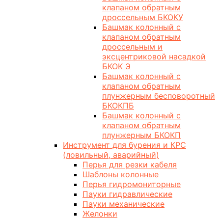
клапаном обратным
дроссельным БКОКУ
Башмак колонный с
клапаном обратным
дроссельным и
эксцентриковой насадкой
БКОК Э
Башмак колонный с
клапаном обратным
плунжерным бесповоротный
БКОКПБ
Башмак колонный с
клапаном обратным
плунжерным БКОКП
Инструмент для бурения и КРС
(ловильный, аварийный)
Перья для резки кабеля
Шаблоны колонные
Перья гидромониторные
Пауки гидравлические
Пауки механические
Желонки