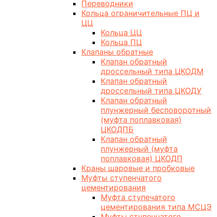
Переводники
Кольца ограничительные ПЦ и
ЦЦ
Кольца ЦЦ
Кольца ПЦ
Клапаны обратные
Клапан обратный
дроссельный типа ЦКОДМ
Клапан обратный
дроссельный типа ЦКОДУ
Клапан обратный
плунжерный бесповоротный
(муфта поплавковая)
ЦКОДПБ
Клапан обратный
плунжерный (муфта
поплавковая) ЦКОДП
Краны шаровые и пробковые
Муфты ступенчатого
цементирования
Муфта ступечатого
цементирования типа МСЦЭ
Муфты ступенчатого