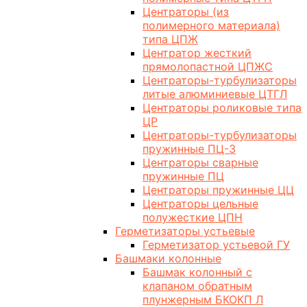
Центраторы (из
полимерного материала)
типа ЦПЖ
Центратор жесткий
прямолопастной ЦПЖС
Центраторы-турбулизаторы
литые алюминиевые ЦТГЛ
Центраторы роликовые типа
ЦР
Центраторы-турбулизаторы
пружинные ПЦ-3
Центраторы сварные
пружинные ПЦ
Центраторы пружинные ЦЦ
Центраторы цельные
полужесткие ЦПН
Герметизаторы устьевые
Герметизатор устьевой ГУ
Башмаки колонные
Башмак колонный с
клапаном обратным
плунжерным БКОКП Л