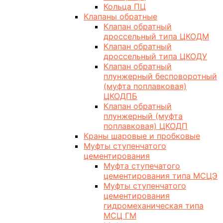
Кольца ПЦ
Клапаны обратные
Клапан обратный
дроссельный типа ЦКОДМ
Клапан обратный
дроссельный типа ЦКОДУ
Клапан обратный
плунжерный бесповоротный
(муфта поплавковая)
ЦКОДПБ
Клапан обратный
плунжерный (муфта
поплавковая) ЦКОДП
Краны шаровые и пробковые
Муфты ступенчатого
цементирования
Муфта ступечатого
цементирования типа МСЦЭ
Муфты ступенчатого
цементирования
гидромеханическая типа
МСЦ ГМ