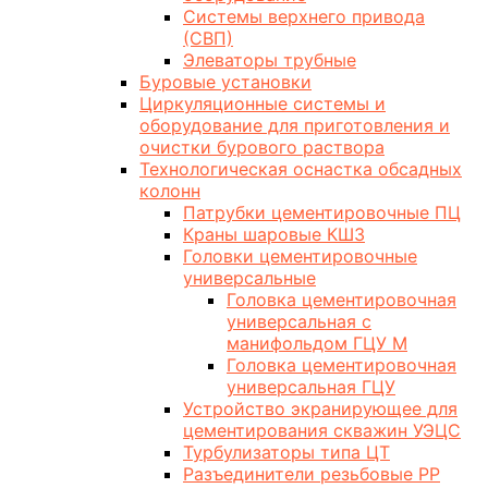
Системы верхнего привода
(СВП)
Элеваторы трубные
Буровые установки
Циркуляционные системы и
оборудование для приготовления и
очистки бурового раствора
Технологическая оснастка обсадных
колонн
Патрубки цементировочные ПЦ
Краны шаровые КШЗ
Головки цементировочные
универсальные
Головка цементировочная
универсальная с
манифольдом ГЦУ М
Головка цементировочная
универсальная ГЦУ
Устройство экранирующее для
цементирования скважин УЭЦС
Турбулизаторы типа ЦТ
Разъединители резьбовые РР