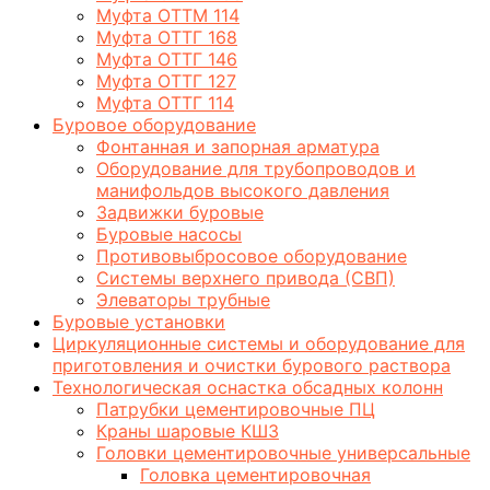
Муфта ОТТМ 114
Муфта ОТТГ 168
Муфта ОТТГ 146
Муфта ОТТГ 127
Муфта ОТТГ 114
Буровое оборудование
Фонтанная и запорная арматура
Оборудование для трубопроводов и
манифольдов высокого давления
Задвижки буровые
Буровые насосы
Противовыбросовое оборудование
Системы верхнего привода (СВП)
Элеваторы трубные
Буровые установки
Циркуляционные системы и оборудование для
приготовления и очистки бурового раствора
Технологическая оснастка обсадных колонн
Патрубки цементировочные ПЦ
Краны шаровые КШЗ
Головки цементировочные универсальные
Головка цементировочная