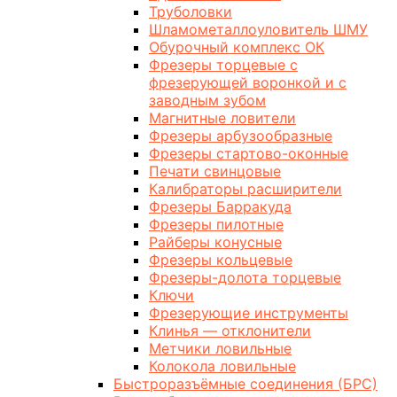
Труболовки
Шламометаллоуловитель ШМУ
Обурочный комплекс ОК
Фрезеры торцевые с
фрезерующей воронкой и с
заводным зубом
Магнитные ловители
Фрезеры арбузообразные
Фрезеры стартово-оконные
Печати свинцовые
Калибраторы расширители
Фрезеры Барракуда
Фрезеры пилотные
Райберы конусные
Фрезеры кольцевые
Фрезеры-долота торцевые
Ключи
Фрезерующие инструменты
Клинья — отклонители
Метчики ловильные
Колокола ловильные
Быстроразъёмные соединения (БРС)