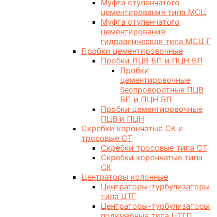
Муфта ступенчатого
цементирования типа МСЦ
Муфта ступенчатого
цементирования
гидравлическая типа МСЦ Г
Пробки цементировочные
Пробки ПЦВ БП и ПЦН БП
Пробки
цементировочные
беспроворотные ПЦВ
БП и ПЦН БП
Пробки цементировочные
ПЦВ и ПЦН
Скребки корончатые СК и
тросовые СТ
Скребки тросовые типа СТ
Скребки корончатые типа
СК
Центраторы колонные
Центраторы-турбулизаторы
типа ЦТГ
Центраторы-турбулизаторы
полимерные типа ЦТГП