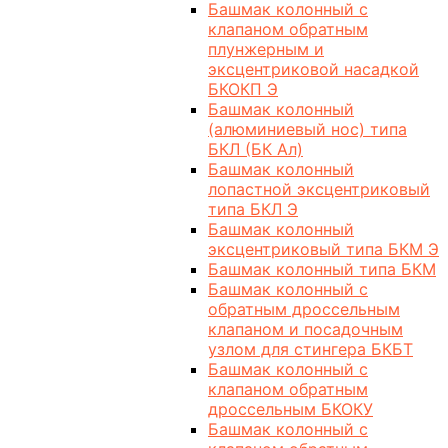
Башмак колонный с
клапаном обратным
плунжерным и
эксцентриковой насадкой
БКОКП Э
Башмак колонный
(алюминиевый нос) типа
БКЛ (БК Ал)
Башмак колонный
лопастной эксцентриковый
типа БКЛ Э
Башмак колонный
эксцентриковый типа БКМ Э
Башмак колонный типа БКМ
Башмак колонный с
обратным дроссельным
клапаном и посадочным
узлом для стингера БКБТ
Башмак колонный с
клапаном обратным
дроссельным БКОКУ
Башмак колонный с