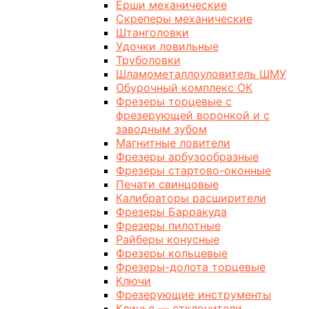
Ерши механические
Скреперы механические
Штанголовки
Удочки ловильные
Труболовки
Шламометаллоуловитель ШМУ
Обурочный комплекс ОК
Фрезеры торцевые с
фрезерующей воронкой и с
заводным зубом
Магнитные ловители
Фрезеры арбузообразные
Фрезеры стартово-оконные
Печати свинцовые
Калибраторы расширители
Фрезеры Барракуда
Фрезеры пилотные
Райберы конусные
Фрезеры кольцевые
Фрезеры-долота торцевые
Ключи
Фрезерующие инструменты
Клинья — отклонители