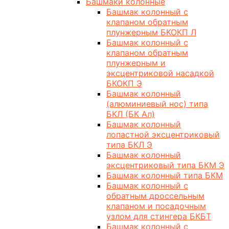
Башмаки колонные
Башмак колонный с
клапаном обратным
плунжерным БКОКП Л
Башмак колонный с
клапаном обратным
плунжерным и
эксцентриковой насадкой
БКОКП Э
Башмак колонный
(алюминиевый нос) типа
БКЛ (БК Ал)
Башмак колонный
лопастной эксцентриковый
типа БКЛ Э
Башмак колонный
эксцентриковый типа БКМ Э
Башмак колонный типа БКМ
Башмак колонный с
обратным дроссельным
клапаном и посадочным
узлом для стингера БКБТ
Башмак колонный с