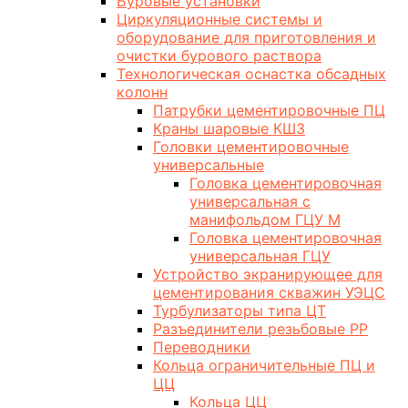
Буровые установки
Циркуляционные системы и
оборудование для приготовления и
очистки бурового раствора
Технологическая оснастка обсадных
колонн
Патрубки цементировочные ПЦ
Краны шаровые КШЗ
Головки цементировочные
универсальные
Головка цементировочная
универсальная с
манифольдом ГЦУ М
Головка цементировочная
универсальная ГЦУ
Устройство экранирующее для
цементирования скважин УЭЦС
Турбулизаторы типа ЦТ
Разъединители резьбовые РР
Переводники
Кольца ограничительные ПЦ и
ЦЦ
Кольца ЦЦ