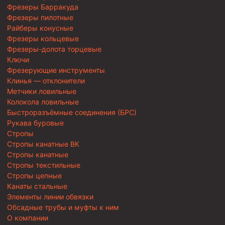
Фрезеры Барракуда
Фрезеры пилотные
Райберы конусные
Фрезеры кольцевые
Фрезеры-долота торцевые
Ключи
Фрезерующие инструменты
Клинья — отклонители
Метчики ловильные
Колокола ловильные
Быстроразъёмные соединения (БРС)
Рукава буровые
Стропы
Стропы канатные ВК
Стропы канатные
Стропы текстильные
Стропы цепные
Канаты стальные
Элементы линии обвязки
Обсадные трубы и муфты к ним
О компании