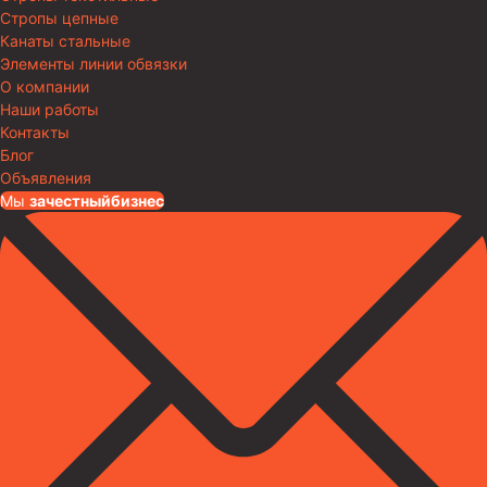
Стропы цепные
Канаты стальные
Элементы линии обвязки
О компании
Наши работы
Контакты
Блог
Объявления
Мы
за
честныйбизнес