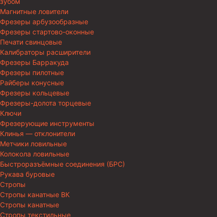
зубом
Магнитные ловители
Фрезеры арбузообразные
Фрезеры стартово-оконные
Печати свинцовые
Калибраторы расширители
Фрезеры Барракуда
Фрезеры пилотные
Райберы конусные
Фрезеры кольцевые
Фрезеры-долота торцевые
Ключи
Фрезерующие инструменты
Клинья — отклонители
Метчики ловильные
Колокола ловильные
Быстроразъёмные соединения (БРС)
Рукава буровые
Стропы
Стропы канатные ВК
Стропы канатные
Стропы текстильные