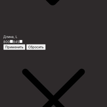
Длина, L
800
845
Применить
Сбросить