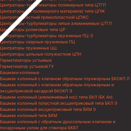
Центраторы-турбулизаторы полимерные типа ЦТГП
Центраторы (из полимерного материала) типа ЦПЖ
Центратор жесткий прямолопастной ЦПЖС
Центраторы-турбулизаторы литые алюминиевые ЦТГЛ
Центраторы роликовые типа ЦР
Центраторы-турбулизаторы пружинные ПЦ-3
Центраторы сварные пружинные ПЦ
Центраторы пружинные ЦЦ
Центраторы цельные полужесткие ЦПН
Герметизаторы устьевые
Герметизатор устьевой ГУ
Башмаки колонные
Башмак колонный с клапаном обратным плунжерным БКОКП Л
Башмак колонный с клапаном обратным плунжерным и
эксцентриковой насадкой БКОКП Э
Башмак колонный (алюминиевый нос) типа БКЛ (БК Ал)
Башмак колонный лопастной эксцентриковый типа БКЛ Э
Башмак колонный эксцентриковый типа БКМ Э
Башмак колонный типа БКМ
Башмак колонный с обратным дроссельным клапаном и
посадочным узлом для стингера БКБТ