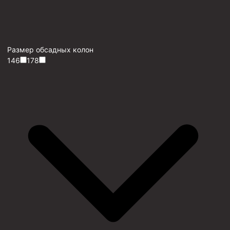
Размер обсадных колон
146
178