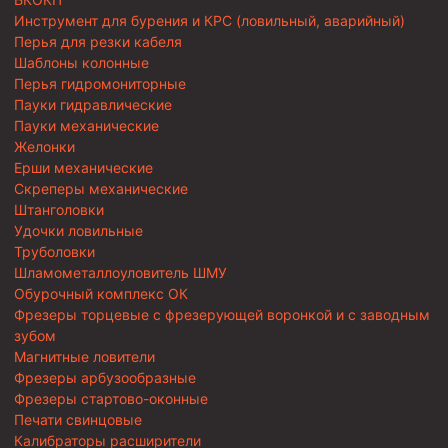
Инструмент для бурения и КРС (ловильный, аварийный)
Перья для резки кабеля
Шаблоны колонные
Перья гидромониторные
Пауки гидравлические
Пауки механические
Желонки
Ерши механические
Скреперы механические
Штанголовки
Удочки ловильные
Труболовки
Шламометаллоуловитель ШМУ
Обурочный комплекс ОК
Фрезеры торцевые с фрезерующей воронкой и с заводным
зубом
Магнитные ловители
Фрезеры арбузообразные
Фрезеры стартово-оконные
Печати свинцовые
Калибраторы расширители