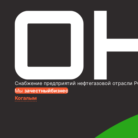
Снабжение предприятий нефтегазовой отрасли Р
Мы
за
честныйбизнес
Когалым