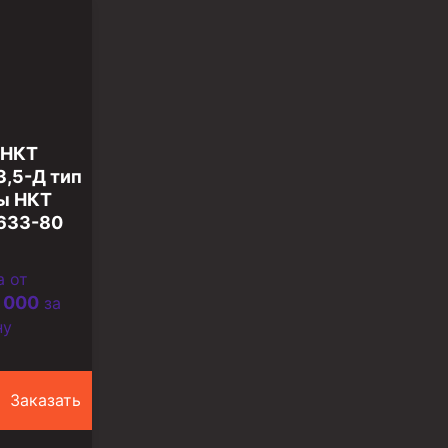
 НКТ
3,5-Д тип
ы НКТ
633-80
а от
 000
за
ну
Заказать