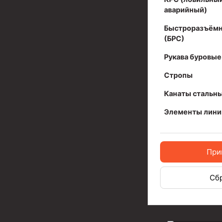
Задвижки буровые
аварийный)
Буровые насосы
Быстроразъёмн
Противовыбросовое оборудование
(БРС)
Системы верхнего привода (СВП)
Рукава буровые
Элеваторы трубные
Стропы
Канаты стальн
Буровые установки
Циркуляционные системы и оборудование для пр
Элементы лини
Технологическая оснастка обсадных колонн
Патрубки цементировочные ПЦ
При
Краны шаровые КШЗ
Сб
Головки цементировочные универсальные
Устройство экранирующее для цементировани
Турбулизаторы типа ЦТ