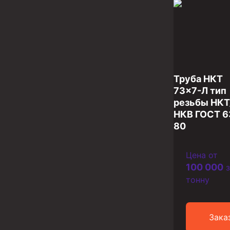
Разъединители резьбовые РР
Переводники
Кольца ограничительные ПЦ и ЦЦ
Клапаны обратные
Труба НКТ
73×7-Л тип
Краны шаровые и пробковые
резьбы НКТ
НКВ ГОСТ 6
Муфты ступенчатого цементирования
80
Пробки цементировочные
Скребки корончатые СК и тросовые СТ
Цена от
100 000
з
Центраторы колонные
тонну
Герметизаторы устьевые
Башмаки колонные
Зака