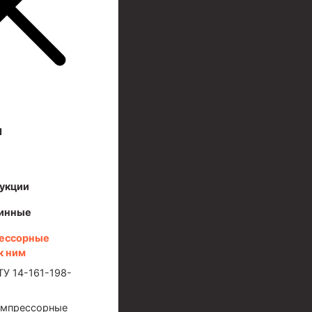
И
укции
инные
ессорные
к ним
ТУ 14-161-198-
омпрессорные