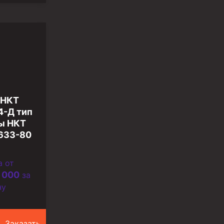
 НКТ
4-Д тип
ы НКТ
633-80
а от
 000
за
ну
Заказать