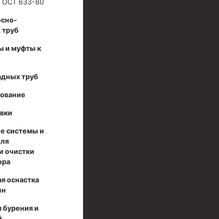
ГОСТ 633-80
осно-
 труб
ы и муфты к
адных труб
дование
вки
е системы и
для
и очистки
ора
я оснастка
нн
ов высокого давления
 бурения и
,