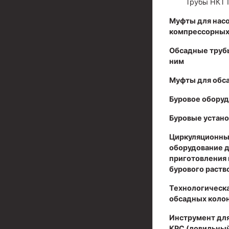
Трубы НКТ 
Муфта ОТТМ 324
Муфты для нас
компрессорных
Муфта ОТТМ 178
Обсадные труб
Муфта ОТТМ 168
ним
Муфта ОТТМ 114
Муфты для обс
Муфта ОТТГ 168
Буровое обору
Муфта ОТТГ 146
Буровые устано
Муфта ОТТГ 127
Циркуляционны
оборудование 
Муфта ОТТГ 114
приготовления 
бурового раств
Буровое оборудование
Технологическа
Фонтанная и запорная арматура
обсадных коло
Оборудование для трубопроводов и манифольд
Инструмент для
КРС (ловильный