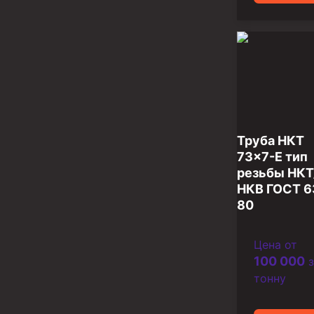
Инструмент для бурения и КРС (ловильный, авар
Перья для резки кабеля
Шаблоны колонные
Перья гидромониторные
Пауки гидравлические
Пауки механические
Труба НКТ
73×7-Е тип
Желонки
резьбы НКТ
НКВ ГОСТ 6
Ерши механические
80
Скреперы механические
Штанголовки
Цена от
100 000
з
Удочки ловильные
тонну
Труболовки