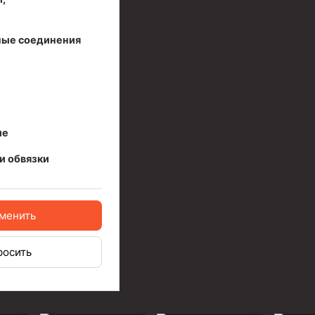
ые соединения
ые
иготовления и очистки бурового раствора
и обвязки
менить
росить
я скважин УЭЦС