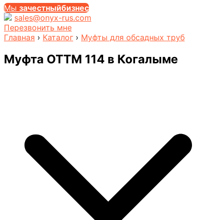
Мы
за
честныйбизнес
sales@onyx-rus.com
Перезвонить мне
Главная
›
Каталог
›
Муфты для обсадных труб
Муфта ОТТМ 114
в Когалыме