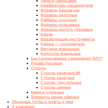
Печати свинцовые
Калибраторы расширители
Фрезеры Барракуда
Фрезеры пилотные
Райберы конусные
Фрезеры кольцевые
Фрезеры-долота торцевые
Ключи
Фрезерующие инструменты
Клинья — отклонители
Метчики ловильные
Колокола ловильные
Быстроразъёмные соединения (БРС)
Рукава буровые
Стропы
Стропы канатные ВК
Стропы канатные
Стропы текстильные
Стропы цепные
Канаты стальные
Элементы линии обвязки
Обсадные трубы и муфты к ним
О компании