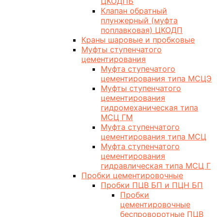
ЦКОДПБ
Клапан обратный
плунжерный (муфта
поплавковая) ЦКОДП
Краны шаровые и пробковые
Муфты ступенчатого
цементирования
Муфта ступечатого
цементирования типа МСЦЭ
Муфты ступенчатого
цементирования
гидромеханическая типа
МСЦ ГМ
Муфта ступенчатого
цементирования типа МСЦ
Муфта ступенчатого
цементирования
гидравлическая типа МСЦ Г
Пробки цементировочные
Пробки ПЦВ БП и ПЦН БП
Пробки
цементировочные
беспроворотные ПЦВ