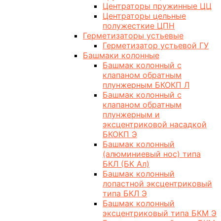
Центраторы пружинные ЦЦ
Центраторы цельные
полужесткие ЦПН
Герметизаторы устьевые
Герметизатор устьевой ГУ
Башмаки колонные
Башмак колонный с
клапаном обратным
плунжерным БКОКП Л
Башмак колонный с
клапаном обратным
плунжерным и
эксцентриковой насадкой
БКОКП Э
Башмак колонный
(алюминиевый нос) типа
БКЛ (БК Ал)
Башмак колонный
лопастной эксцентриковый
типа БКЛ Э
Башмак колонный
эксцентриковый типа БКМ Э