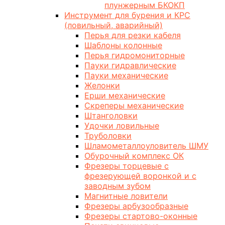
плунжерным БКОКП
Инструмент для бурения и КРС
(ловильный, аварийный)
Перья для резки кабеля
Шаблоны колонные
Перья гидромониторные
Пауки гидравлические
Пауки механические
Желонки
Ерши механические
Скреперы механические
Штанголовки
Удочки ловильные
Труболовки
Шламометаллоуловитель ШМУ
Обурочный комплекс ОК
Фрезеры торцевые с
фрезерующей воронкой и с
заводным зубом
Магнитные ловители
Фрезеры арбузообразные
Фрезеры стартово-оконные