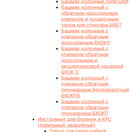
Башмак колонный типа БКМ
Башмак колонный с
обратным дроссельным
клапаном и посадочным
узлом для стингера БКБТ
Башмак колонный с
клапаном обратным
дроссельным БКОКУ
Башмак колонный с
клапаном обратным
дроссельным и
эксцентриковой насадкой
БКОК Э
Башмак колонный с
клапаном обратным
плунжерным бесповоротный
БКОКПБ
Башмак колонный с
клапаном обратным
плунжерным БКОКП
Инструмент для бурения и КРС
(ловильный, аварийный)
Перья для резки кабеля