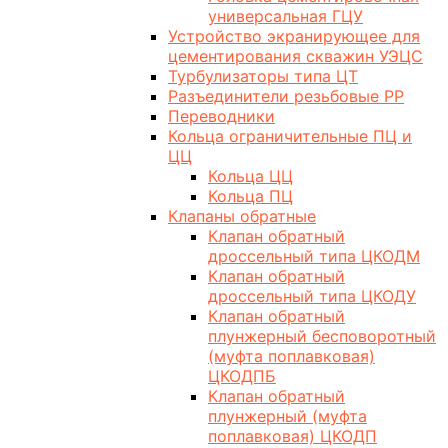
универсальная ГЦУ
Устройство экранирующее для
цементирования скважин УЭЦС
Турбулизаторы типа ЦТ
Разъединители резьбовые РР
Переводники
Кольца ограничительные ПЦ и
ЦЦ
Кольца ЦЦ
Кольца ПЦ
Клапаны обратные
Клапан обратный
дроссельный типа ЦКОДМ
Клапан обратный
дроссельный типа ЦКОДУ
Клапан обратный
плунжерный бесповоротный
(муфта поплавковая)
ЦКОДПБ
Клапан обратный
плунжерный (муфта
поплавковая) ЦКОДП