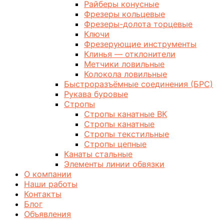
Райберы конусные
Фрезеры кольцевые
Фрезеры-долота торцевые
Ключи
Фрезерующие инструменты
Клинья — отклонители
Метчики ловильные
Колокола ловильные
Быстроразъёмные соединения (БРС)
Рукава буровые
Стропы
Стропы канатные ВК
Стропы канатные
Стропы текстильные
Стропы цепные
Канаты стальные
Элементы линии обвязки
О компании
Наши работы
Контакты
Блог
Объявления