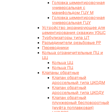
Головка цементировочная
универсальная с
манифольдом ГЦУ М
Головка цементировочная
универсальная ГЦУ
Устройство экранирующее для
цементирования скважин УЭЦС
Турбулизаторы типа ЦТ
Разъединители резьбовые РР
Переводники
Кольца ограничительные ПЦ и
ЦЦ
Кольца ЦЦ
Кольца ПЦ
Клапаны обратные
Клапан обратный
дроссельный типа ЦКОДМ
Клапан обратный
дроссельный типа ЦКОДУ
Клапан обратный
плунжерный бесповоротный
(муфта поплавковая)