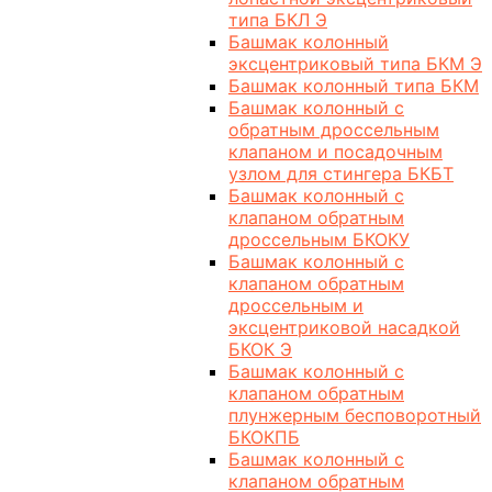
типа БКЛ Э
Башмак колонный
эксцентриковый типа БКМ Э
Башмак колонный типа БКМ
Башмак колонный с
обратным дроссельным
клапаном и посадочным
узлом для стингера БКБТ
Башмак колонный с
клапаном обратным
дроссельным БКОКУ
Башмак колонный с
клапаном обратным
дроссельным и
эксцентриковой насадкой
БКОК Э
Башмак колонный с
клапаном обратным
плунжерным бесповоротный
БКОКПБ
Башмак колонный с
клапаном обратным