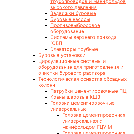
трубопроводов и манифольдов
высокого давления
Задвижки буровые
Буровые насосы
Противовыбросовое
оборудование
Системы верхнего привода
(СВП)
Элеваторы трубные
Буровые установки
Циркуляционные системы и
оборудование для приготовления и
очистки бурового раствора
Технологическая оснастка обсадных
колонн
Патрубки цементировочные ПЦ
Краны шаровые КШЗ
Головки цементировочные
универсальные
Головка цементировочная
универсальная с
манифольдом ГЦУ М
Головка цементировочная