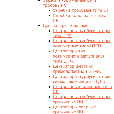
Скребки корончатые СК и
тросовые СТ
Скребки тросовые типа СТ
Скребки корончатые типа
СК
Центраторы колонные
Центраторы-турбулизаторы
типа ЦТГ
Центраторы-турбулизаторы
полимерные типа ЦТГП
Центраторы (из
полимерного материала)
типа ЦПЖ
Центратор жесткий
прямолопастной ЦПЖС
Центраторы-турбулизаторы
литые алюминиевые ЦТГЛ
Центраторы роликовые типа
ЦР
Центраторы-турбулизаторы
пружинные ПЦ-3
Центраторы сварные
пружинные ПЦ