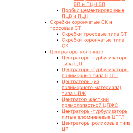
БП и ПЦН БП
Пробки цементировочные
ПЦВ и ПЦН
Скребки корончатые СК и
тросовые СТ
Скребки тросовые типа СТ
Скребки корончатые типа
СК
Центраторы колонные
Центраторы-турбулизаторы
типа ЦТГ
Центраторы-турбулизаторы
полимерные типа ЦТГП
Центраторы (из
полимерного материала)
типа ЦПЖ
Центратор жесткий
прямолопастной ЦПЖС
Центраторы-турбулизаторы
литые алюминиевые ЦТГЛ
Центраторы роликовые типа
ЦР