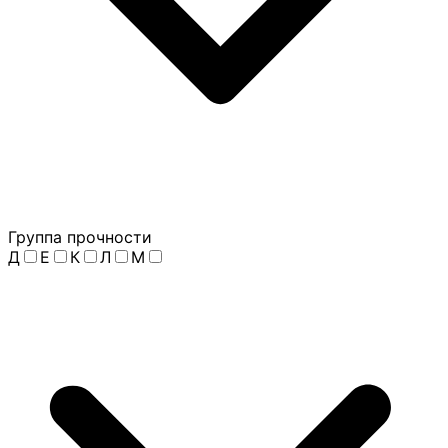
Группа прочности
Д
Е
К
Л
М