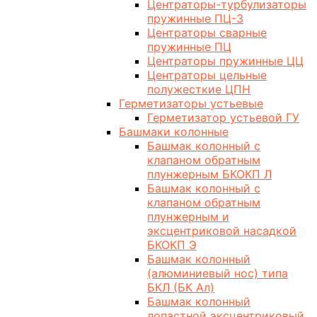
Центраторы-турбулизаторы
пружинные ПЦ-3
Центраторы сварные
пружинные ПЦ
Центраторы пружинные ЦЦ
Центраторы цельные
полужесткие ЦПН
Герметизаторы устьевые
Герметизатор устьевой ГУ
Башмаки колонные
Башмак колонный с
клапаном обратным
плунжерным БКОКП Л
Башмак колонный с
клапаном обратным
плунжерным и
эксцентриковой насадкой
БКОКП Э
Башмак колонный
(алюминиевый нос) типа
БКЛ (БК Ал)
Башмак колонный
лопастной эксцентриковый