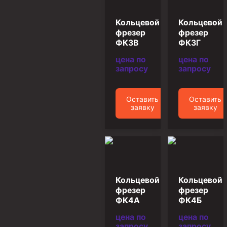
Циркуляционные системы и оборудование для
приготовления и очистки бурового раствора
Кольцевой
Кольцевой
Технологическая оснастка обсадных колонн
фрезер
фрезер
ФК3В
ФК3Г
Патрубки цементировочные ПЦ
цена по
цена по
Краны шаровые КШЗ
запросу
запросу
Головки цементировочные универсальные
Устройство экранирующее для цементирования
Оставить
Оставить
скважин УЭЦС
заявку
заявку
Турбулизаторы типа ЦТ
Разъединители резьбовые РР
Переводники
Кольца ограничительные ПЦ и ЦЦ
Кольцевой
Кольцевой
Клапаны обратные
фрезер
фрезер
ФК4А
ФК4Б
Краны шаровые и пробковые
цена по
цена по
Муфты ступенчатого цементирования
запросу
запросу