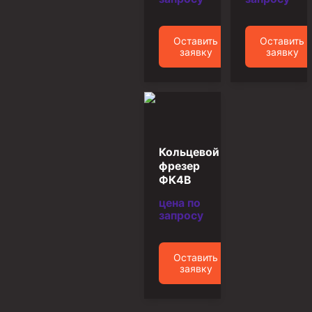
Пробки цементировочные
Скребки корончатые СК и тросовые СТ
Оставить
Оставить
заявку
заявку
Центраторы колонные
Герметизаторы устьевые
Башмаки колонные
Инструмент для бурения и КРС (ловильный, аварийный)
Кольцевой
Перья для резки кабеля
фрезер
ФК4В
Шаблоны колонные
цена по
Перья гидромониторные
запросу
Пауки гидравлические
Пауки механические
Оставить
заявку
Желонки
Ерши механические