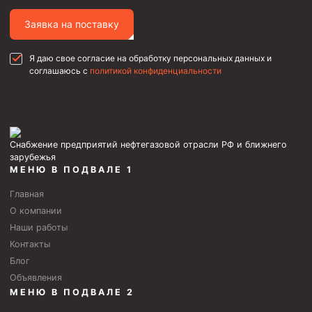
Стропы канатные
Заявка на поставку
Стропы текстильные
Стропы цепные
Я даю свое согласие на обработку персональных данных и
соглашаюсь с
политикой конфиденциальности
Канаты стальные
Элементы линии обвязки
Снабжение предприятий нефтегазовой отрасли РФ и ближнего
зарубежья
МЕНЮ В ПОДВАЛЕ 1
Главная
О компании
Наши работы
Контакты
Блог
Объявления
МЕНЮ В ПОДВАЛЕ 2