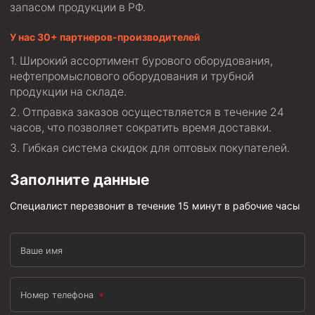
запасом продукции в РФ.
Фрезеры пилотные
У нас 30+ партнеров-производителей
Райберы конусные
Широкий ассортимент бурового оборудования,
Фрезеры кольцевые
нефтепромыслового оборудования и трубной
Фрезеры-долота торцевые
продукции на складе.
Отправка заказов осуществляется в течение 24
Ключи
часов, что позволяет сократить время доставки.
Фрезерующие инструменты
Гибкая система скидок для оптовых покупателей.
Клинья — отклонители
Заполните данные
Метчики ловильные
Колокола ловильные
Специалист перезвонит в течение 15 минут в рабочие часы
Быстроразъёмные соединения (БРС)
Ваше имя
Рукава буровые
Стропы
Номер телефона
Стропы канатные ВК