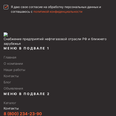
Фрезеры пилотные
Я даю свое согласие на обработку персональных данных и
соглашаюсь с
политикой конфиденциальности
Райберы конусные
Фрезеры кольцевые
Фрезеры-долота торцевые
Снабжение предприятий нефтегазовой отрасли РФ и ближнего
Ключи
зарубежья
МЕНЮ В ПОДВАЛЕ 1
Фрезерующие инструменты
Главная
Клинья — отклонители
О компании
Метчики ловильные
Наши работы
Колокола ловильные
Контакты
Блог
Быстроразъёмные соединения (БРС)
Объявления
МЕНЮ В ПОДВАЛЕ 2
Рукава буровые
Стропы
Каталог
Контакты
Стропы канатные ВК
8 (800) 234-23-90