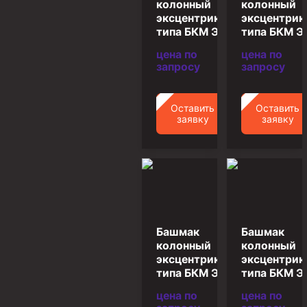
колонный
колонный
Циркуляционные системы и оборудование для
приготовления и очистки бурового раствора
эксцентриковый
эксцентри
типа БКМ Э-102
типа БКМ Э 
Технологическая оснастка обсадных колонн
цена по
цена по
Патрубки цементировочные ПЦ
запросу
запросу
Краны шаровые КШЗ
Головки цементировочные универсальные
Оставить
Оставить
заявку
заявку
Устройство экранирующее для цементирования
скважин УЭЦС
Турбулизаторы типа ЦТ
Разъединители резьбовые РР
Переводники
Башмак
Башмак
Кольца ограничительные ПЦ и ЦЦ
колонный
колонный
Клапаны обратные
эксцентриковый
эксцентри
типа БКМ Э-127
типа БКМ Э
Краны шаровые и пробковые
цена по
цена по
Муфты ступенчатого цементирования