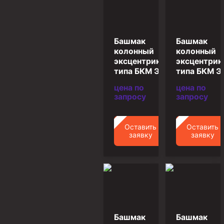
Муфта ОТТГ 146
Муфта ОТТГ 127
Башмак
Башмак
Муфта ОТТГ 114
колонный
колонный
эксцентриковый
эксцентри
Буровое оборудование
типа БКМ Э-324
типа БКМ Э
Фонтанная и запорная арматура
цена по
цена по
запросу
запросу
Оборудование для трубопроводов и манифольдов
высокого давления
Задвижки буровые
Оставить
Оставить
заявку
заявку
Буровые насосы
Противовыбросовое оборудование
Системы верхнего привода (СВП)
Элеваторы трубные
Буровые установки
Башмак
Башмак