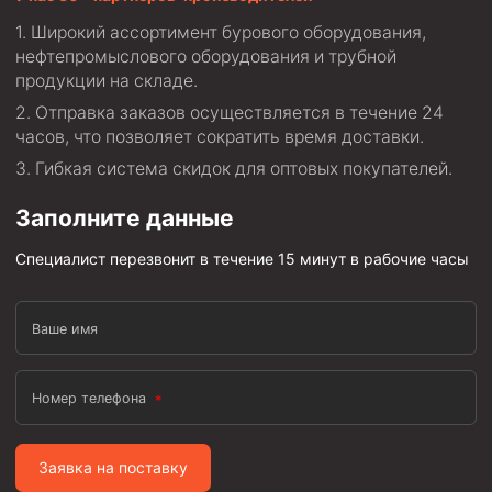
Скреперы механические
Широкий ассортимент бурового оборудования,
нефтепромыслового оборудования и трубной
Штанголовки
продукции на складе.
Удочки ловильные
Отправка заказов осуществляется в течение 24
Труболовки
часов, что позволяет сократить время доставки.
Гибкая система скидок для оптовых покупателей.
Шламометаллоуловитель ШМУ
Обурочный комплекс ОК
Заполните данные
Фрезеры торцевые с фрезерующей воронкой и с
Специалист перезвонит в течение 15 минут в рабочие часы
заводным зубом
Магнитные ловители
Ваше имя
Фрезеры арбузообразные
Фрезеры стартово-оконные
Номер телефона
Печати свинцовые
Калибраторы расширители
Заявка на поставку
Фрезеры Барракуда