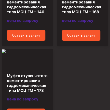
цементирования
цементирования
Пробки цементировочные
гидромеханическая
гидромеханическая
типа МСЦ ГМ – 146
типа МСЦ ГМ – 168
Скребки корончатые СК и тросовые СТ
цена по запросу
цена по запросу
Центраторы колонные
Герметизаторы устьевые
Оставить заявку
Оставить заявку
Башмаки колонные
Инструмент для бурения и КРС (ловильный, аварийный)
Перья для резки кабеля
Шаблоны колонные
Перья гидромониторные
Муфта ступенчатого
цементирования
Пауки гидравлические
гидромеханическая
типа МСЦ ГМ – 178
Пауки механические
Желонки
цена по запросу
Ерши механические