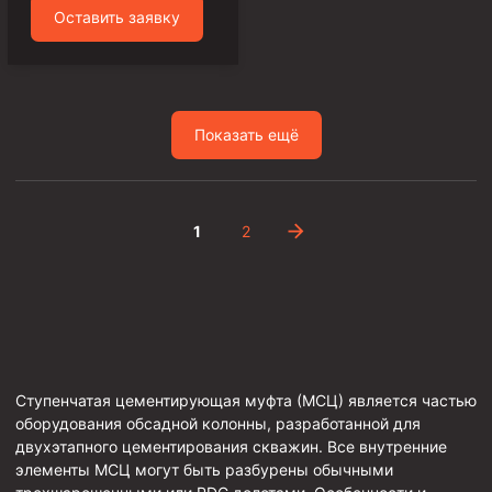
Оставить заявку
Скреперы механические
Штанголовки
Удочки ловильные
Труболовки
Показать ещё
Шламометаллоуловитель ШМУ
Обурочный комплекс ОК
1
2
Фрезеры торцевые с фрезерующей воронкой и с
заводным зубом
Магнитные ловители
Фрезеры арбузообразные
Фрезеры стартово-оконные
Ступенчатая цементирующая муфта (МСЦ) является частью
Печати свинцовые
оборудования обсадной колонны, разработанной для
Калибраторы расширители
двухэтапного цементирования скважин. Все внутренние
элементы МСЦ могут быть разбурены обычными
Фрезеры Барракуда