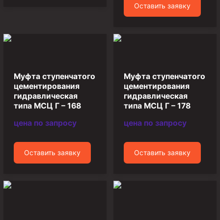
Оставить заявку
Муфта ОТТМ 146
Муфта БТС 324
Муфта БТС 245
Муфта БТС 178
Муфта ступенчатого
Муфта ступенчатого
Муфта БТС 168
цементирования
цементирования
гидравлическая
гидравлическая
Муфта ОТТМ 127
типа МСЦ Г – 168
типа МСЦ Г – 178
Муфта БТС 146
цена по запросу
цена по запросу
Муфта ОТТМ 245
Муфта ОТТМ 324
Оставить заявку
Оставить заявку
Муфта ОТТМ 178
Муфта ОТТМ 168
Муфта ОТТМ 114
Муфта ОТТГ 168