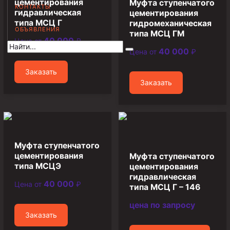
цементирования
Муфта ступенчатого
КОНТАКТЫ
гидравлическая
цементирования
Муфта НКВ 73
типа МСЦ Г
гидромеханическая
ОБЪЯВЛЕНИЯ
Муфта НКВ 60
типа МСЦ ГМ
40 000
Цена от
₽
Муфта НКТ 60
40 000
Цена от
₽
Муфта НКВ 89
Заказать
Муфта НКТ 48
Заказать
Муфта НКТ 33
Обсадные трубы и муфты к ним
ГОСТ 31446-2017
Муфта ступенчатого
цементирования
ГОСТ 632-80
Муфта ступенчатого
типа МСЦЭ
цементирования
гидравлическая
Муфты для обсадных труб
40 000
Цена от
₽
типа МСЦ Г – 146
Муфта ОТТМ 102
цена по запросу
Муфта ОТТГ 245
Заказать
Муфта ОТТГ 178