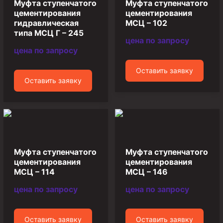
Муфта ступенчатого
Муфта ступенчатого
Муфта ОТТГ 146
цементирования
цементирования
гидравлическая
МСЦ – 102
Муфта ОТТГ 127
типа МСЦ Г – 245
цена по запросу
Муфта ОТТГ 114
цена по запросу
Буровое оборудование
Оставить заявку
Оставить заявку
Фонтанная и запорная арматура
Оборудование для трубопроводов и манифольдов
высокого давления
Задвижки буровые
Буровые насосы
Муфта ступенчатого
Муфта ступенчатого
Противовыбросовое оборудование
цементирования
цементирования
МСЦ – 114
МСЦ – 146
Системы верхнего привода (СВП)
цена по запросу
цена по запросу
Элеваторы трубные
Буровые установки
Оставить заявку
Оставить заявку