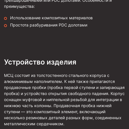
трехшарошечными или PDC долотами. Особенности и
преимущества:
Фрезеры пилотные
Райберы конусные
Использование композитных материалов
Простота разбуривания PDC долотами
Фрезеры кольцевые
Фрезеры-долота торцевые
Ключи
Фрезерующие инструменты
Устройство изделия
Клинья — отклонители
Метчики ловильные
МСЦ состоит из толстостенного стального корпуса с
алюминиевым наполнителем. К ней также прилагаются
Колокола ловильные
продавочные пробки (пробка первой ступени и запирающая
пробка) и устройство открытия свободного падения. Корпус
Быстроразъёмные соединения (БРС)
оснащен муфтовой и ниппельной резьбой для интеграции в
Рукава буровые
нижнюю часть колонны. Продавочная пробка нижней
ступени — это композитный элемент, включающий
Стропы
несколько резиновых деталей разных форм, соединенных
Стропы канатные ВК
металлическим сердечником.