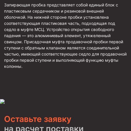
Стропы канатные
Запирающая пробка представляет собой единый блок с
пластиковым сердечником и резиновой внешней
Стропы текстильные
оболочкой. На нижней стороне пробки установлена
соответствующая пластиковая часть, подходящая под
Стропы цепные
седло в муфте МСЦ. Устройство открытия свободного
падения — это алюминиевый элемент, утяжеленный
Канаты стальные
свинцом. Присадочная муфта продавочной пробки первой
Элементы линии обвязки
ступени с обратным клапаном является соединительной
частью, имеющей соответствующее седло для продавочной
пробки первой ступени и выполняющей функцию муфты
колонны.
Оставьте заявку
на расчет поставки